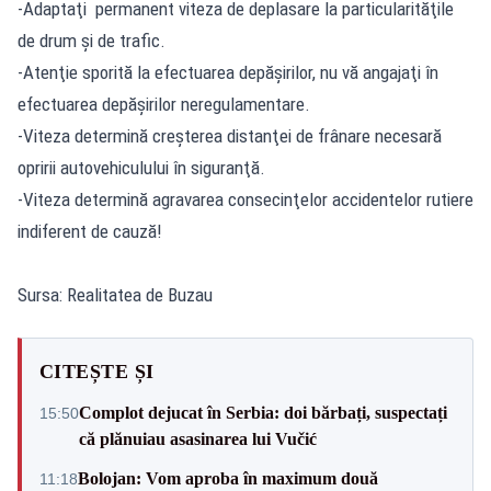
-Adaptaţi permanent viteza de deplasare la particularităţile
de drum şi de trafic.
-Atenţie sporită la efectuarea depăşirilor, nu vă angajaţi în
efectuarea depăşirilor neregulamentare.
-Viteza determină creşterea distanţei de frânare necesară
opririi autovehiculului în siguranţă.
-Viteza determină agravarea consecinţelor accidentelor rutiere
indiferent de cauză!
Sursa: Realitatea de Buzau
CITEȘTE ȘI
Complot dejucat în Serbia: doi bărbați, suspectați
15:50
că plănuiau asasinarea lui Vučić
Bolojan: Vom aproba în maximum două
11:18