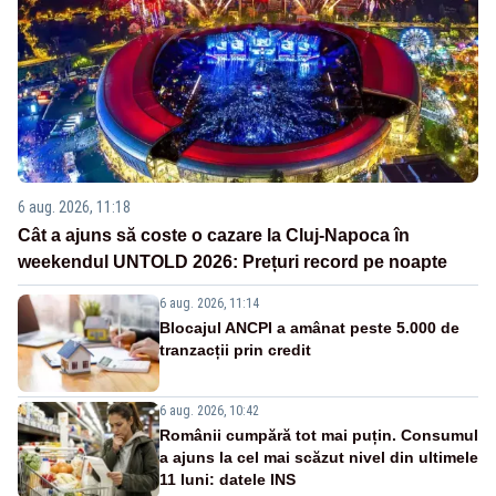
6 aug. 2026, 11:18
Cât a ajuns să coste o cazare la Cluj-Napoca în
weekendul UNTOLD 2026: Prețuri record pe noapte
6 aug. 2026, 11:14
Blocajul ANCPI a amânat peste 5.000 de
tranzacții prin credit
6 aug. 2026, 10:42
Românii cumpără tot mai puțin. Consumul
a ajuns la cel mai scăzut nivel din ultimele
11 luni: datele INS