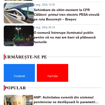
6 aug. 2026, 10:38
Schimbare de ultim moment la CFR
Călători: primul tren electric PESA circulă
pe ruta București – Brașov
6 aug. 2026, 09:34
O comună întrerupe iluminatul public
pentru că nu mai are bani să plătească
facturile
URMĂREȘTE-NE PE
Facebook
YouTube
POPULAR
ANP: Activitatea curentă din sistemul
penitenciar se desfăşoară în parametri