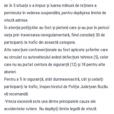
iar în 5 situaţii s-a impus şi luarea măsurii de reţinere a
permisului în vederea suspendării, pentru depăşirea limitei de
viteză admise.
În atenția polițiștilor au fost și pietonii care și-au pus în pericol
viața prin traversarea neregulamentară, fiind consiliați 30 de
participanţi la trafic din această categorie.
Alte sancțiuni contravenționale au fost aplicate șoferilor care
au circulat cu autovehiculul având defecțiuni tehnice (5), celor
care nu au purtat centura de siguranță (12) și 18 pentru alte
abateri.
Pentru a fi în siguranţă, atât dumneavoastră, cât şi ceilalţi
participanţi la trafic, Inspectoratul de Poliţie Judeţean Buzău
vă recomandă:
-Viteza excesivă este una dintre principalele cauze ale
accidentelor rutiere. Nu depăşiţi limita legală de viteză.