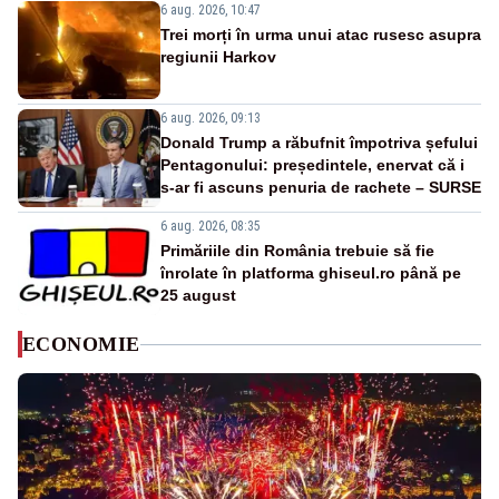
6 aug. 2026, 10:47
Trei morți în urma unui atac rusesc asupra
regiunii Harkov
6 aug. 2026, 09:13
Donald Trump a răbufnit împotriva șefului
Pentagonului: președintele, enervat că i
s-ar fi ascuns penuria de rachete – SURSE
6 aug. 2026, 08:35
Primăriile din România trebuie să fie
înrolate în platforma ghiseul.ro până pe
25 august
ECONOMIE