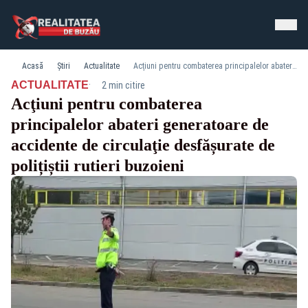
Acasă
Știri
Actualitate
Acţiuni pentru combaterea principalelor abateri generatoare de accidente de circulaţie desfășurate de polițiștii rutieri buzoieni
·
ACTUALITATE
2 min citire
Acţiuni pentru combaterea
principalelor abateri generatoare de
accidente de circulaţie desfășurate de
polițiștii rutieri buzoieni