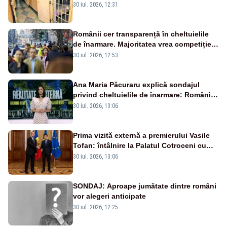
normali
30 iul. 2026, 12:31
Românii cer transparență în cheltuielile
de înarmare. Majoritatea vrea competiție
reală și industrie locală – SONDAJ
30 iul. 2026, 12:53
Ana Maria Păcuraru explică sondajul
privind cheltuielile de înarmare: Românii
cer transparență în achiziții și un echilibru
30 iul. 2026, 13:06
între partenerii externi
Prima vizită externă a premierului Vasile
Tofan: întâlnire la Palatul Cotroceni cu
președintele Nicușor Dan
30 iul. 2026, 13:06
SONDAJ: Aproape jumătate dintre români
vor alegeri anticipate
30 iul. 2026, 12:25