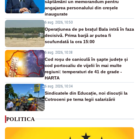
săptămâni un memorandum pentru
angajarea personalului din creșele
inaugurate
6 aug. 2026, 10:50
Operațiunea de pe brațul Bala intră în faza
decisivă. Prima barjă ar putea fi
scufundată la ora 15:00
6 aug. 2026, 10:38
Cod roșu de caniculă în șapte județe și
cod portocaliu de vijelii în mai multe
regiuni: temperaturi de 41 de grade -
HARTA
6 aug. 2026, 10:34
Sindicatele din Educație, noi discuții la
Cotroceni pe tema legii salarizării
POLITICA