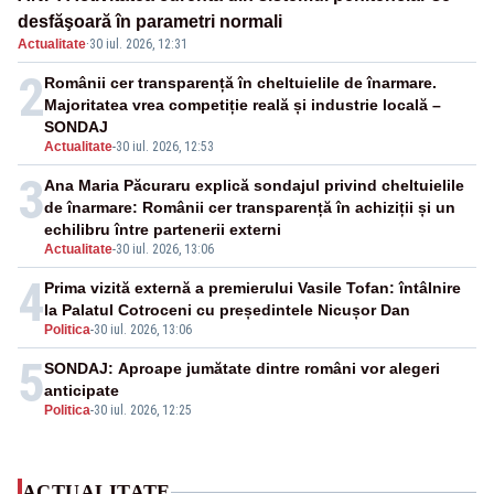
desfăşoară în parametri normali
Actualitate
·
30 iul. 2026, 12:31
2
Românii cer transparență în cheltuielile de înarmare.
Majoritatea vrea competiție reală și industrie locală –
SONDAJ
Actualitate
-
30 iul. 2026, 12:53
3
Ana Maria Păcuraru explică sondajul privind cheltuielile
de înarmare: Românii cer transparență în achiziții și un
echilibru între partenerii externi
Actualitate
-
30 iul. 2026, 13:06
4
Prima vizită externă a premierului Vasile Tofan: întâlnire
la Palatul Cotroceni cu președintele Nicușor Dan
Politica
-
30 iul. 2026, 13:06
5
SONDAJ: Aproape jumătate dintre români vor alegeri
anticipate
Politica
-
30 iul. 2026, 12:25
ACTUALITATE