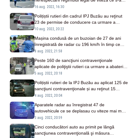
nerespectării regimului legal de viteză ce s-a
înscris în calendarul activităților ROADPOL
16 aug. 2022, 16:30
Polițiștii rutieri din cadrul IPJ Buzău au reţinut
23 de permise de conducere ca urmare a
abaterilor rutiere constatate
10 aug. 2022, 20:22
Mașina condusă de un buzoian de 27 de ani
înregistrată de radar cu 196 km/h în timp ce
rula pe DN2E85, în afara localității Racovițeni
8 aug. 2022, 21:58
Peste 160 de sancţiuni contravenţionale
aplicate de poliţiştii rutieri ca urmare a abaterilor
constatate în weekend
5 aug. 2022, 20:18
Polițiștii rutieri de la IPJ Buzău au aplicat 125 de
sancţiuni contravenţionale și au reţinut 15
permise de conducere
4 aug. 2022, 20:04
Aparatele radar au înregistrat 47 de
autovehicule ce se deplasau cu viteze mai mari
decât limitele maxime admise
3 aug. 2022, 20:59
Cinci conducători auto au primit pe lângă
sancţiunea contravenţională şi măsura