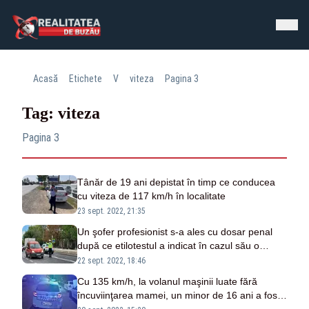
Acasă
Etichete
V
viteza
Pagina 3
Tag: viteza
Pagina 3
Tânăr de 19 ani depistat în timp ce conducea
cu viteza de 117 km/h în localitate
23 sept. 2022, 21:35
Un şofer profesionist s-a ales cu dosar penal
după ce etilotestul a indicat în cazul său o
alcoolemie de 1,11 mg/l alcool pur în aerul
22 sept. 2022, 18:46
expirat
Cu 135 km/h, la volanul maşinii luate fără
încuviinţarea mamei, un minor de 16 ani a fost