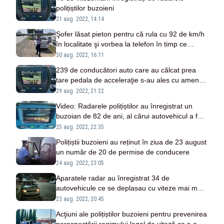
polițiștilor buzoieni
31 aug. 2022, 14:14
Şofer lăsat pieton pentru că rula cu 92 de km/h
în localitate şi vorbea la telefon în timp ce
gonea pe DN2E85
30 aug. 2022, 16:11
239 de conducători auto care au călcat prea
tare pedala de acceleraţie s-au ales cu amenzi
pentru exces de viteză
29 aug. 2022, 21:22
Video: Radarele polițiștilor au înregistrat un
buzoian de 82 de ani, al cărui autovehicul a fost
înregistrat rulând cu 124 km/h pe DN2E85, în
25 aug. 2022, 22:35
localitatea Potârnichești.
Polițiștii buzoieni au reținut în ziua de 23 august
un număr de 20 de permise de conducere
24 aug. 2022, 23:05
Aparatele radar au înregistrat 34 de
autovehicule ce se deplasau cu viteze mai mari
decât limitele maxime admise
23 aug. 2022, 20:45
Acţiuni ale polițiștilor buzoieni pentru prevenirea