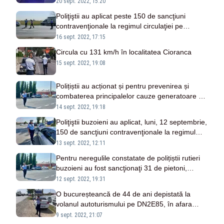
depistat şi scos din trafic de poliţişti
20 sept. 2022, 15:20
Poliţiştii au aplicat peste 150 de sancţiuni
contravenţionale la regimul circulaţiei pe
drumurile publice
16 sept. 2022, 17:15
Circula cu 131 km/h în localitatea Cioranca
15 sept. 2022, 19:08
Polițiștii au acționat și pentru prevenirea și
combaterea principalelor cauze generatoare de
accidente
14 sept. 2022, 19:18
Poliţiştii buzoieni au aplicat, luni, 12 septembrie,
150 de sancţiuni contravenţionale la regimul
circulaţiei pe drumurile publice
13 sept. 2022, 12:11
Pentru neregulile constatate de polițiștii rutieri
buzoieni au fost sancţionaţi 31 de pietoni,
biciclişti şi căruţaşi
12 sept. 2022, 19:31
O bucureșteancă de 44 de ani depistată la
volanul autoturismului pe DN2E85, în afara
localității Cioranca, rulând cu 167 km/h
9 sept. 2022, 21:07