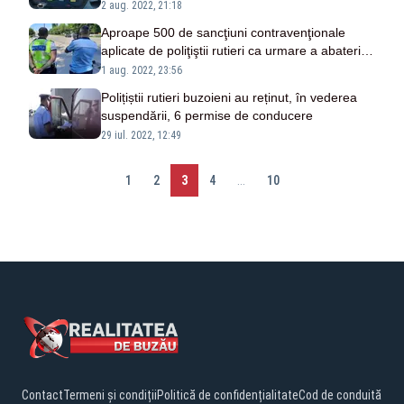
complementară a reţinerii permisului de
2 aug. 2022, 21:18
conducere
Aproape 500 de sancţiuni contravenţionale
aplicate de poliţiştii rutieri ca urmare a abaterilor
constatate în weekend
1 aug. 2022, 23:56
Polițiștii rutieri buzoieni au reținut, în vederea
suspendării, 6 permise de conducere
29 iul. 2022, 12:49
1
2
3
4
...
10
Contact
Termeni și condiții
Politică de confidențialitate
Cod de conduită