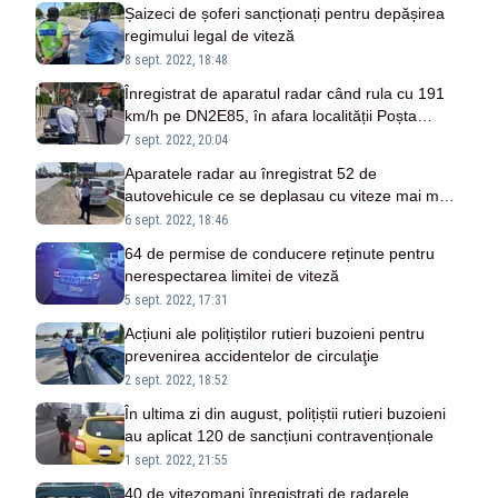
Șaizeci de șoferi sancționați pentru depășirea
regimului legal de viteză
8 sept. 2022, 18:48
Înregistrat de aparatul radar când rula cu 191
km/h pe DN2E85, în afara localității Poșta
Câlnău
7 sept. 2022, 20:04
Aparatele radar au înregistrat 52 de
autovehicule ce se deplasau cu viteze mai mari
decât limitele maxime admise
6 sept. 2022, 18:46
64 de permise de conducere reținute pentru
nerespectarea limitei de viteză
5 sept. 2022, 17:31
Acțiuni ale polițiștilor rutieri buzoieni pentru
prevenirea accidentelor de circulaţie
2 sept. 2022, 18:52
În ultima zi din august, polițiștii rutieri buzoieni
au aplicat 120 de sancțiuni contravenționale
1 sept. 2022, 21:55
40 de vitezomani înregistrați de radarele