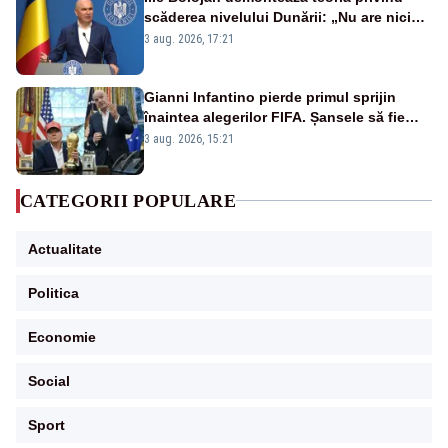
scăderea nivelului Dunării: „Nu are nicio
legătură cu realitatea”
3 aug. 2026, 17:21
Gianni Infantino pierde primul sprijin
înaintea alegerilor FIFA. Șansele să fie
reales scad considerabil
3 aug. 2026, 15:21
CATEGORII POPULARE
Actualitate
Politica
Economie
Social
Sport