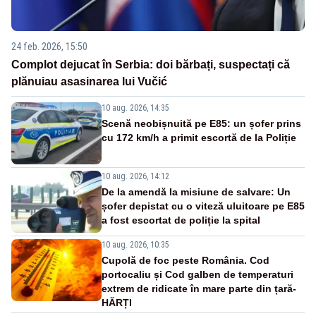
24 feb. 2026, 15:50
Complot dejucat în Serbia: doi bărbați, suspectați că
plănuiau asasinarea lui Vučić
10 aug. 2026, 14:35
Scenă neobișnuită pe E85: un șofer prins
cu 172 km/h a primit escortă de la Poliție
10 aug. 2026, 14:12
De la amendă la misiune de salvare: Un
șofer depistat cu o viteză uluitoare pe E85
a fost escortat de poliție la spital
10 aug. 2026, 10:35
Cupolă de foc peste România. Cod
portocaliu și Cod galben de temperaturi
extrem de ridicate în mare parte din țară-
HĂRȚI