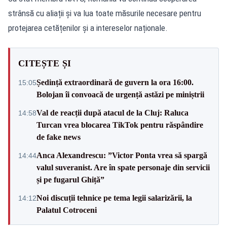
strânsă cu aliații și va lua toate măsurile necesare pentru
protejarea cetățenilor și a intereselor naționale.
CITEȘTE ȘI
Ședință extraordinară de guvern la ora 16:00.
15:05
Bolojan îi convoacă de urgență astăzi pe miniștrii
Val de reacții după atacul de la Cluj: Raluca
14:58
Turcan vrea blocarea TikTok pentru răspândire
de fake news
Anca Alexandrescu: ”Victor Ponta vrea să spargă
14:44
valul suveranist. Are în spate personaje din servicii
și pe fugarul Ghiță”
Noi discuții tehnice pe tema legii salarizării, la
14:12
Palatul Cotroceni