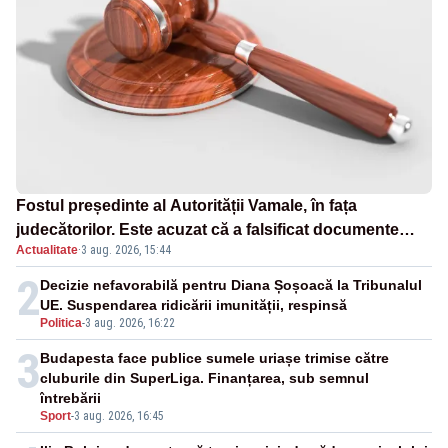
Fostul președinte al Autorității Vamale, în fața
judecătorilor. Este acuzat că a falsificat documente
Actualitate
·
3 aug. 2026, 15:44
oficiale
2
Decizie nefavorabilă pentru Diana Șoșoacă la Tribunalul
UE. Suspendarea ridicării imunității, respinsă
Politica
-
3 aug. 2026, 16:22
3
Budapesta face publice sumele uriașe trimise către
cluburile din SuperLiga. Finanțarea, sub semnul
întrebării
Sport
-
3 aug. 2026, 16:45