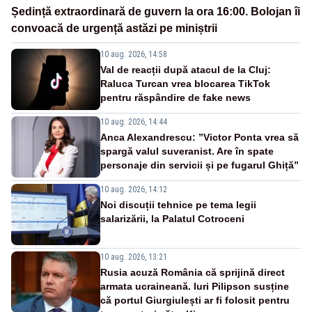
Ședință extraordinară de guvern la ora 16:00. Bolojan îi
convoacă de urgență astăzi pe miniștrii
10 aug. 2026, 14:58
Val de reacții după atacul de la Cluj:
Raluca Turcan vrea blocarea TikTok
pentru răspândire de fake news
10 aug. 2026, 14:44
Anca Alexandrescu: ”Victor Ponta vrea să
spargă valul suveranist. Are în spate
personaje din servicii și pe fugarul Ghiță”
10 aug. 2026, 14:12
Noi discuții tehnice pe tema legii
salarizării, la Palatul Cotroceni
10 aug. 2026, 13:21
Rusia acuză România că sprijină direct
armata ucraineană. Iuri Pilipson susține
că portul Giurgiulești ar fi folosit pentru