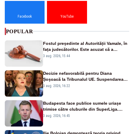
Facebook
YouTube
POPULAR
Fostul președinte al Autorității Vamale, în
fața judecătorilor. Este acuzat că a
falsificat documente oficiale
3 aug. 2026, 15:44
Decizie nefavorabilă pentru Diana
Șoșoacă la Tribunalul UE. Suspendarea
ridicării imunității, respinsă
3 aug. 2026, 16:22
Budapesta face publice sumele uriașe
trimise către cluburile din SuperLiga.
Finanțarea, sub semnul întrebării
3 aug. 2026, 16:45
Ilie Bolojan demontează teoria privind