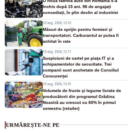
O nouă fabrică auto din România s-a
închis după 15 ani. 96 de angajați
concediați, în plin declin al industriei
10 aug. 2026, 13:33
Măsuri de sprijin pentru fermieri și
transportatori. Carburantul ar putea fi
achitat în rate
10 aug. 2026, 13:11
Suspiciuni de cartel pe piața IT și a
echipamentelor de securitate. Trei
companii sunt anchetate de Consiliul
Concurenței
10 aug. 2026, 13:01
Volumele de fructe şi legume livrate de
producătorii din programul Grădina
Noastră au crescut cu 60% în primul
semestru (retailer)
URMĂREȘTE-NE PE