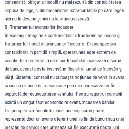
consecință, obligația fiscală nu mai rezultă din contabilitatea
impusă de lege, ci din mecanisme extracontabile pe care legea
nici nu le descrie și nici nu le standardizează.
B. Tratamentul avansurilor încasate
În aceeași categorie a contradicțiilor structurale se înscrie și
tratamentul fiscal al avansurilor încasate. Din perspectiva
contabilității în partidă simplă, operațiunea este extrem de
simplă. În momentul în care contribuabilul încasează o sumă
de bani, aceasta este înscrisă în Registrul-jurnal de încasări și
plăți. Sistemul contabil nu cunoaște noțiunea de venit în avans
și nici nu dispune de mecanisme prin care încasarea să fie
separată de recunoașterea venitului. Pentru registrul contabil
există un singur fapt economic relevant, încasarea banilor.
Din perspectiva fiscalității însă, aceeași sumă poate
reprezenta doar un avans aferent unei livrări de bunuri sau unei
prestări de servicii care urmează să fie executată peste luni