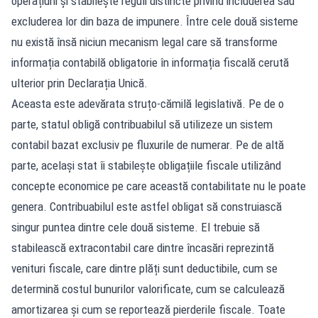
operațiuni și stabilește reguli distincte privind includerea sau
excluderea lor din baza de impunere. Între cele două sisteme
nu există însă niciun mecanism legal care să transforme
informația contabilă obligatorie în informația fiscală cerută
ulterior prin Declarația Unică.
Aceasta este adevărata struțo-cămilă legislativă. Pe de o
parte, statul obligă contribuabilul să utilizeze un sistem
contabil bazat exclusiv pe fluxurile de numerar. Pe de altă
parte, același stat îi stabilește obligațiile fiscale utilizând
concepte economice pe care această contabilitate nu le poate
genera. Contribuabilul este astfel obligat să construiască
singur puntea dintre cele două sisteme. El trebuie să
stabilească extracontabil care dintre încasări reprezintă
venituri fiscale, care dintre plăți sunt deductibile, cum se
determină costul bunurilor valorificate, cum se calculează
amortizarea și cum se reportează pierderile fiscale. Toate