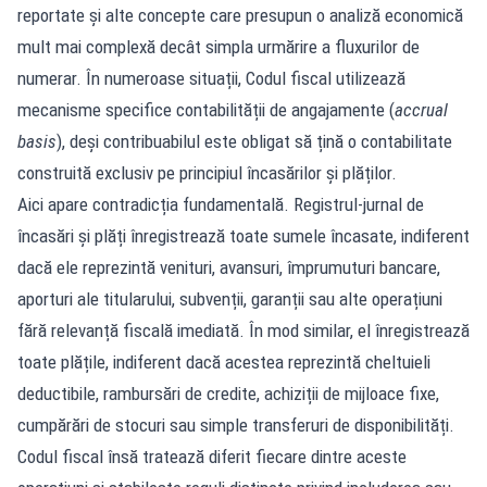
reportate și alte concepte care presupun o analiză economică
mult mai complexă decât simpla urmărire a fluxurilor de
numerar. În numeroase situații, Codul fiscal utilizează
mecanisme specifice contabilității de angajamente (
accrual
basis
), deși contribuabilul este obligat să țină o contabilitate
construită exclusiv pe principiul încasărilor și plăților.
Aici apare contradicția fundamentală. Registrul-jurnal de
încasări și plăți înregistrează toate sumele încasate, indiferent
dacă ele reprezintă venituri, avansuri, împrumuturi bancare,
aporturi ale titularului, subvenții, garanții sau alte operațiuni
fără relevanță fiscală imediată. În mod similar, el înregistrează
toate plățile, indiferent dacă acestea reprezintă cheltuieli
deductibile, rambursări de credite, achiziții de mijloace fixe,
cumpărări de stocuri sau simple transferuri de disponibilități.
Codul fiscal însă tratează diferit fiecare dintre aceste