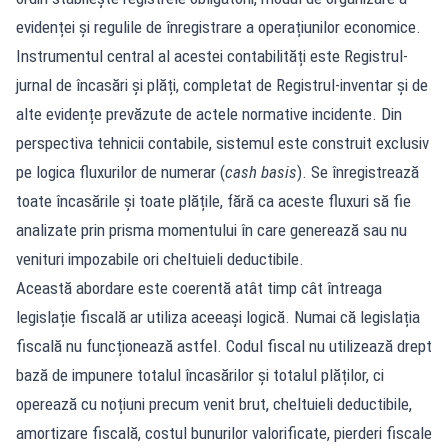
evidenței și regulile de înregistrare a operațiunilor economice.
Instrumentul central al acestei contabilități este Registrul-
jurnal de încasări și plăți, completat de Registrul-inventar și de
alte evidențe prevăzute de actele normative incidente. Din
perspectiva tehnicii contabile, sistemul este construit exclusiv
pe logica fluxurilor de numerar (
cash basis
). Se înregistrează
toate încasările și toate plățile, fără ca aceste fluxuri să fie
analizate prin prisma momentului în care generează sau nu
venituri impozabile ori cheltuieli deductibile.
Această abordare este coerentă atât timp cât întreaga
legislație fiscală ar utiliza aceeași logică. Numai că legislația
fiscală nu funcționează astfel. Codul fiscal nu utilizează drept
bază de impunere totalul încasărilor și totalul plăților, ci
operează cu noțiuni precum venit brut, cheltuieli deductibile,
amortizare fiscală, costul bunurilor valorificate, pierderi fiscale