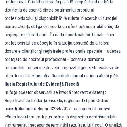
profesional. Contabilitatea în partidă simplă, fiind oarbă la
distincția de esență dintre patrimoniul propriu al
profesionistului și disponibilitățile rulate în exercițiul funcției
pentru clienți, obligă din nou la un efort extracontabil uriaș de
segregare și justificare. În cadrul controalelor fiscale, liber-
profesionistul se găsește în situația absurdă de a folosi
dosarele clienților și registrele profesionale speciale – adesea
protejate de secretul profesional – pentru a demonta
prezumțiile mecanice de venit impozabil generate exclusiv de
structura defectuoasă a Registrului-jurnal de încasări și plăți.
Iluzia Registrului de Evidență Fiscală
În fața acestor observații se invocă frecvent existența
Registrului de Evidență Fiscală, reglementat prin Ordinul
ministrului finanțelor nr. 3254/2017, ca argument potrivit
căruia legiuitorul ar fi pus totuși la dispoziția contribuabilului
instrumentul necesar determinării rezultatului fiscal. O analiză