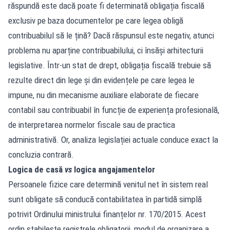
răspundă este dacă poate fi determinată obligația fiscală
exclusiv pe baza documentelor pe care legea obligă
contribuabilul să le țină? Dacă răspunsul este negativ, atunci
problema nu aparține contribuabilului, ci însăși arhitecturii
legislative. Într-un stat de drept, obligația fiscală trebuie să
rezulte direct din lege și din evidențele pe care legea le
impune, nu din mecanisme auxiliare elaborate de fiecare
contabil sau contribuabil în funcție de experiența profesională,
de interpretarea normelor fiscale sau de practica
administrativă. Or, analiza legislației actuale conduce exact la
concluzia contrară.
Logica de casă
vs
logica angajamentelor
Persoanele fizice care determină venitul net în sistem real
sunt obligate să conducă contabilitatea în partidă simplă
potrivit Ordinului ministrului finanțelor nr. 170/2015. Acest
ordin stabilește registrele obligatorii, modul de organizare a