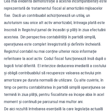
Cea mai evidentă demonstrație a acestei incompatibilități este
reprezentată de tratamentul fiscal al amortizării mijloacelor
fixe. Dacă un contribuabil achiziționează un utilaj, un
autoturism sau orice alt activ amortizabil, întreaga plată este
înscrisă în Registrul-jurnal de încasări și plăți în ziua efectuării
acesteia. Din perspectiva contabilității în partidă simplă,
operațiunea este complet înregistrată și definitiv încheiată.
Registrul contabil nu mai conține ulterior nicio informație
referitoare la acel activ. Codul fiscal funcționează însă după o
logică total diferită. El interzice deducerea imediată a costului
și obligă contribuabilul să recupereze valoarea activului prin
amortizare pe durata normală de utilizare. Cu alte cuvinte, în
timp ce pentru contabilitatea în partidă simplă operațiunea se
termină în ziua plății, pentru fiscalitate ea începe abia în acel
moment și continuă pe parcursul mai multor ani.
De aici rezultă întrebarea esențială la care legislația actuală