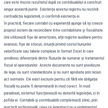
care este înscris rezultatul după ce contribuabilul a construit
singur această punte. Existența acestui registru nu rezolvă
contradicția legislativă, ci confirmă existența ei.
În practică, fiecare contabil cu experiență ajunge să își creeze
propriul sistem de reconciliere între contabilitate și fiscalitate.
Unii utilizează fișe de amortizare, alții registre auxiliare pentru
avansuri, fișe de stocuri, situații privind costul bunurilor
valorificate sau tabele complexe în format Excel în care
urmăresc diferențele dintre fluxurile de numerar și tratamentul
fiscal al operațiunilor. Aceste documente nu sunt prevăzute
de lege, nu sunt standardizate și nu sunt aprobate prin niciun
act normativ. Ele exist exclusiv pentru că fără ele obligația
fiscală nu poate fi determinată în mod corect. În mod
paradoxal, sistemul funcționează nu datorită legislației, ci în
pofida ei. Contabilii și contribuabilii completează zilnic, prin
practică profesională, ceea ce legiuitorul nu a reglementat.