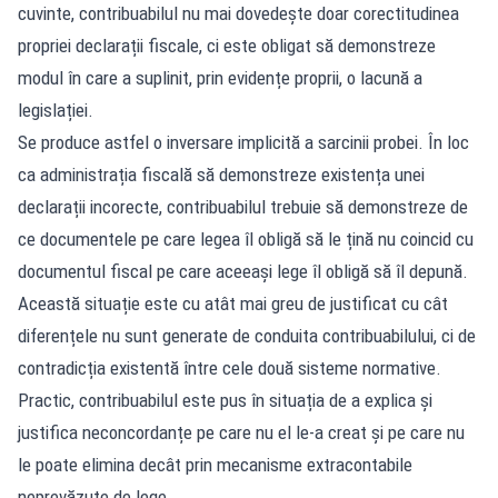
cuvinte, contribuabilul nu mai dovedește doar corectitudinea
propriei declarații fiscale, ci este obligat să demonstreze
modul în care a suplinit, prin evidențe proprii, o lacună a
legislației.
Se produce astfel o inversare implicită a sarcinii probei. În loc
ca administrația fiscală să demonstreze existența unei
declarații incorecte, contribuabilul trebuie să demonstreze de
ce documentele pe care legea îl obligă să le țină nu coincid cu
documentul fiscal pe care aceeași lege îl obligă să îl depună.
Această situație este cu atât mai greu de justificat cu cât
diferențele nu sunt generate de conduita contribuabilului, ci de
contradicția existentă între cele două sisteme normative.
Practic, contribuabilul este pus în situația de a explica și
justifica neconcordanțe pe care nu el le-a creat și pe care nu
le poate elimina decât prin mecanisme extracontabile
neprevăzute de lege.