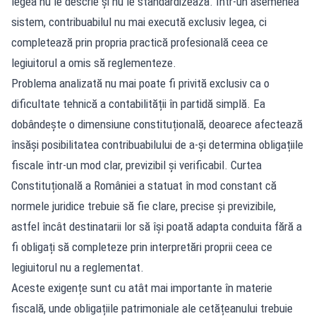
legea nu le descrie și nu le standardizează. Într-un asemenea
sistem, contribuabilul nu mai execută exclusiv legea, ci
completează prin propria practică profesională ceea ce
legiuitorul a omis să reglementeze.
Problema analizată nu mai poate fi privită exclusiv ca o
dificultate tehnică a contabilității în partidă simplă. Ea
dobândește o dimensiune constituțională, deoarece afectează
însăși posibilitatea contribuabilului de a-și determina obligațiile
fiscale într-un mod clar, previzibil și verificabil. Curtea
Constituțională a României a statuat în mod constant că
normele juridice trebuie să fie clare, precise și previzibile,
astfel încât destinatarii lor să își poată adapta conduita fără a
fi obligați să completeze prin interpretări proprii ceea ce
legiuitorul nu a reglementat.
Aceste exigențe sunt cu atât mai importante în materie
fiscală, unde obligațiile patrimoniale ale cetățeanului trebuie