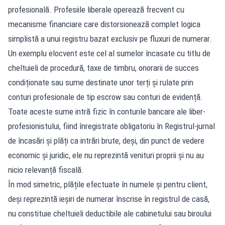
profesională. Profesiile liberale operează frecvent cu
mecanisme financiare care distorsionează complet logica
simplistă a unui registru bazat exclusiv pe fluxuri de numerar.
Un exemplu elocvent este cel al sumelor încasate cu titlu de
cheltuieli de procedură, taxe de timbru, onorarii de succes
condiționate sau sume destinate unor terți și rulate prin
conturi profesionale de tip escrow sau conturi de evidență.
Toate aceste sume intră fizic în conturile bancare ale liber-
profesionistului, fiind înregistrate obligatoriu în Registrul-jurnal
de încasări și plăți ca intrări brute, deși, din punct de vedere
economic și juridic, ele nu reprezintă venituri proprii și nu au
nicio relevanță fiscală.
În mod simetric, plățile efectuate în numele și pentru client,
deși reprezintă ieșiri de numerar înscrise în registrul de casă,
nu constituie cheltuieli deductibile ale cabinetului sau biroului