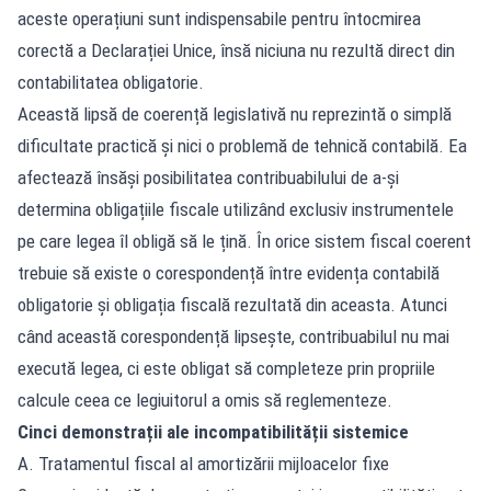
aceste operațiuni sunt indispensabile pentru întocmirea
corectă a Declarației Unice, însă niciuna nu rezultă direct din
contabilitatea obligatorie.
Această lipsă de coerență legislativă nu reprezintă o simplă
dificultate practică și nici o problemă de tehnică contabilă. Ea
afectează însăși posibilitatea contribuabilului de a-și
determina obligațiile fiscale utilizând exclusiv instrumentele
pe care legea îl obligă să le țină. În orice sistem fiscal coerent
trebuie să existe o corespondență între evidența contabilă
obligatorie și obligația fiscală rezultată din aceasta. Atunci
când această corespondență lipsește, contribuabilul nu mai
execută legea, ci este obligat să completeze prin propriile
calcule ceea ce legiuitorul a omis să reglementeze.
Cinci demonstrații ale incompatibilității sistemice
A. Tratamentul fiscal al amortizării mijloacelor fixe