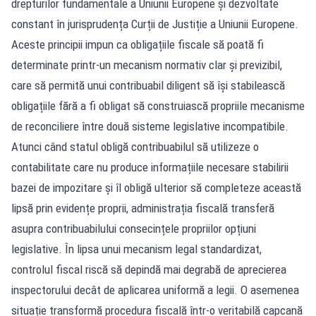
drepturilor fundamentale a Uniunii Europene și dezvoltate
constant în jurisprudența Curții de Justiție a Uniunii Europene.
Aceste principii impun ca obligațiile fiscale să poată fi
determinate printr-un mecanism normativ clar și previzibil,
care să permită unui contribuabil diligent să își stabilească
obligațiile fără a fi obligat să construiască propriile mecanisme
de reconciliere între două sisteme legislative incompatibile.
Atunci când statul obligă contribuabilul să utilizeze o
contabilitate care nu produce informațiile necesare stabilirii
bazei de impozitare și îl obligă ulterior să completeze această
lipsă prin evidențe proprii, administrația fiscală transferă
asupra contribuabilului consecințele propriilor opțiuni
legislative. În lipsa unui mecanism legal standardizat,
controlul fiscal riscă să depindă mai degrabă de aprecierea
inspectorului decât de aplicarea uniformă a legii. O asemenea
situație transformă procedura fiscală într-o veritabilă capcană