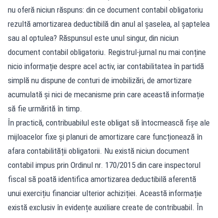
nu oferă niciun răspuns: din ce document contabil obligatoriu
rezultă amortizarea deductibilă din anul al șaselea, al șaptelea
sau al optulea? Răspunsul este unul singur, din niciun
document contabil obligatoriu. Registrul-jurnal nu mai conține
nicio informație despre acel activ, iar contabilitatea în partidă
simplă nu dispune de conturi de imobilizări, de amortizare
acumulată și nici de mecanisme prin care această informație
să fie urmărită în timp.
În practică, contribuabilul este obligat să întocmească fișe ale
mijloacelor fixe și planuri de amortizare care funcționează în
afara contabilității obligatorii. Nu există niciun document
contabil impus prin Ordinul nr. 170/2015 din care inspectorul
fiscal să poată identifica amortizarea deductibilă aferentă
unui exercițiu financiar ulterior achiziției. Această informație
există exclusiv în evidențe auxiliare create de contribuabil. În