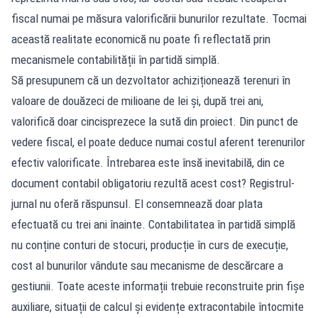
fiscal numai pe măsura valorificării bunurilor rezultate. Tocmai
această realitate economică nu poate fi reflectată prin
mecanismele contabilității în partidă simplă.
Să presupunem că un dezvoltator achiziționează terenuri în
valoare de douăzeci de milioane de lei și, după trei ani,
valorifică doar cincisprezece la sută din proiect. Din punct de
vedere fiscal, el poate deduce numai costul aferent terenurilor
efectiv valorificate. Întrebarea este însă inevitabilă, din ce
document contabil obligatoriu rezultă acest cost? Registrul-
jurnal nu oferă răspunsul. El consemnează doar plata
efectuată cu trei ani înainte. Contabilitatea în partidă simplă
nu conține conturi de stocuri, producție în curs de execuție,
cost al bunurilor vândute sau mecanisme de descărcare a
gestiunii. Toate aceste informații trebuie reconstruite prin fișe
auxiliare, situații de calcul și evidențe extracontabile întocmite