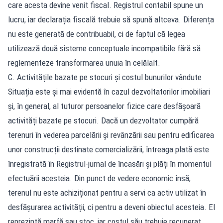
care acesta devine venit fiscal. Registrul contabil spune un
lucru, iar declarația fiscală trebuie să spună altceva. Diferența
nu este generată de contribuabil, ci de faptul că legea
utilizează două sisteme conceptuale incompatibile fără să
reglementeze transformarea unuia în celălalt.
C. Activitățile bazate pe stocuri și costul bunurilor vândute
Situația este și mai evidentă în cazul dezvoltatorilor imobiliari
și, în general, al tuturor persoanelor fizice care desfășoară
activități bazate pe stocuri. Dacă un dezvoltator cumpără
terenuri în vederea parcelării și revânzării sau pentru edificarea
unor construcții destinate comercializării, întreaga plată este
înregistrată în Registrul-jurnal de încasări și plăți în momentul
efectuării acesteia. Din punct de vedere economic însă,
terenul nu este achiziționat pentru a servi ca activ utilizat în
desfășurarea activității, ci pentru a deveni obiectul acesteia. El
reprezintă marfă sau stoc, iar costul său trebuie recuperat