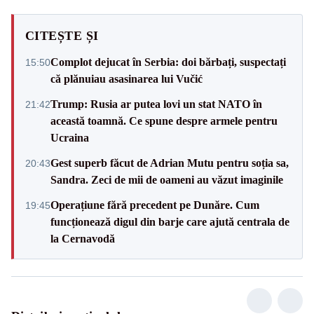
CITEȘTE ȘI
Complot dejucat în Serbia: doi bărbați, suspectați
15:50
că plănuiau asasinarea lui Vučić
Trump: Rusia ar putea lovi un stat NATO în
21:42
această toamnă. Ce spune despre armele pentru
Ucraina
Gest superb făcut de Adrian Mutu pentru soția sa,
20:43
Sandra. Zeci de mii de oameni au văzut imaginile
Operațiune fără precedent pe Dunăre. Cum
19:45
funcționează digul din barje care ajută centrala de
la Cernavodă