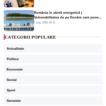
România în alertă energetică |
Vulnerabilitatea de pe Dunăre care pune
în pericol Centrala Cernavodă era
1 aug. 2026, 09:32
cunoscută de pe vremea lui Ceaușescu
CATEGORII POPULARE
Actualitate
Politica
Economie
Social
Sport
Sanatate