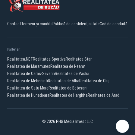
Contact
Termeni și condiții
Politică de confidențialitate
Cod de conduită
Parteneri:
Realitatea.NET
Realitatea Sportiva
Realitatea Star
Realitatea de Maramures
Realitatea de Neamt
Realitatea de Caras-Severin
Realitatea de Vaslui
Realitatea de Mehedinti
Realitatea de Alba
Realitatea de Cluj
Realitatea de Satu Mare
Realitatea de Botosani
Realitatea de Hunedoara
Realitatea de Harghita
Realitatea de Arad
© 2026 PHG Media Invest LLC
Facebook
YouTube