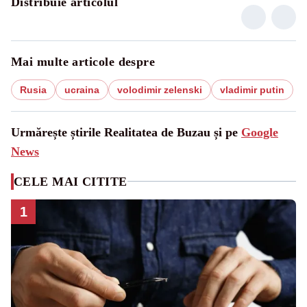
Distribuie articolul
Mai multe articole despre
Rusia
ucraina
volodimir zelenski
vladimir putin
Urmărește știrile Realitatea de Buzau și pe
Google
News
CELE MAI CITITE
1