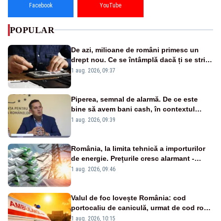
Facebook
YouTube
POPULAR
De azi, milioane de români primesc un
drept nou. Ce se întâmplă dacă ți se strică
un produs
1 aug. 2026, 09:37
Piperea, semnal de alarmă. De ce este
bine să avem bani cash, în contextul
alertei energetice?
1 aug. 2026, 09:39
România, la limita tehnică a importurilor
de energie. Prețurile cresc alarmant -
Analiză Realitatea Plus
1 aug. 2026, 09:46
Valul de foc lovește România: cod
portocaliu de caniculă, urmat de cod roșu
duminică. Temperaturile urcă spre 40°C
1 aug. 2026, 10:15