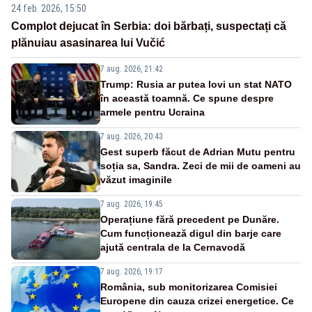
24 feb. 2026, 15:50
Complot dejucat în Serbia: doi bărbați, suspectați că
plănuiau asasinarea lui Vučić
7 aug. 2026, 21:42
Trump: Rusia ar putea lovi un stat NATO
în această toamnă. Ce spune despre
armele pentru Ucraina
7 aug. 2026, 20:43
Gest superb făcut de Adrian Mutu pentru
soția sa, Sandra. Zeci de mii de oameni au
văzut imaginile
7 aug. 2026, 19:45
Operațiune fără precedent pe Dunăre.
Cum funcționează digul din barje care
ajută centrala de la Cernavodă
7 aug. 2026, 19:17
România, sub monitorizarea Comisiei
Europene din cauza crizei energetice. Ce