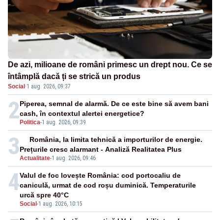
De azi, milioane de români primesc un drept nou. Ce se
întâmplă dacă ți se strică un produs
Social
·
1 aug. 2026, 09:37
2
Piperea, semnal de alarmă. De ce este bine să avem bani
cash, în contextul alertei energetice?
Politica
-
1 aug. 2026, 09:39
3
România, la limita tehnică a importurilor de energie.
Prețurile cresc alarmant - Analiză Realitatea Plus
Actualitate
-
1 aug. 2026, 09:46
4
Valul de foc lovește România: cod portocaliu de
caniculă, urmat de cod roșu duminică. Temperaturile
urcă spre 40°C
Social
-
1 aug. 2026, 10:15