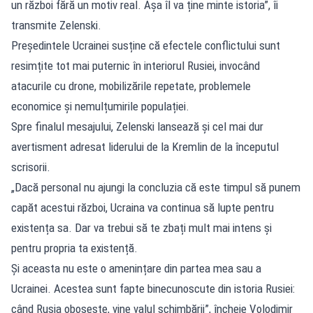
un război fără un motiv real. Așa îl va ține minte istoria”, îi
transmite Zelenski.
Președintele Ucrainei susține că efectele conflictului sunt
resimțite tot mai puternic în interiorul Rusiei, invocând
atacurile cu drone, mobilizările repetate, problemele
economice și nemulțumirile populației.
Spre finalul mesajului, Zelenski lansează și cel mai dur
avertisment adresat liderului de la Kremlin de la începutul
scrisorii.
„Dacă personal nu ajungi la concluzia că este timpul să punem
capăt acestui război, Ucraina va continua să lupte pentru
existența sa. Dar va trebui să te zbați mult mai intens și
pentru propria ta existență.
Și aceasta nu este o amenințare din partea mea sau a
Ucrainei. Acestea sunt fapte binecunoscute din istoria Rusiei:
când Rusia obosește, vine valul schimbării”, încheie Volodimir