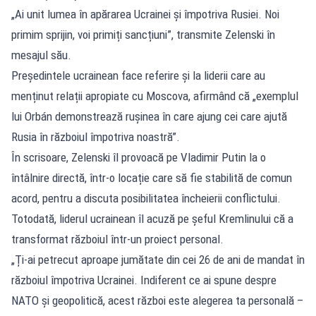
„Ai unit lumea în apărarea Ucrainei și împotriva Rusiei. Noi
primim sprijin, voi primiți sancțiuni”, transmite Zelenski în
mesajul său.
Președintele ucrainean face referire și la liderii care au
menținut relații apropiate cu Moscova, afirmând că „exemplul
lui Orbán demonstrează rușinea în care ajung cei care ajută
Rusia în războiul împotriva noastră”.
În scrisoare, Zelenski îl provoacă pe Vladimir Putin la o
întâlnire directă, într-o locație care să fie stabilită de comun
acord, pentru a discuta posibilitatea încheierii conflictului.
Totodată, liderul ucrainean îl acuză pe șeful Kremlinului că a
transformat războiul într-un proiect personal.
„Ți-ai petrecut aproape jumătate din cei 26 de ani de mandat în
războiul împotriva Ucrainei. Indiferent ce ai spune despre
NATO și geopolitică, acest război este alegerea ta personală –