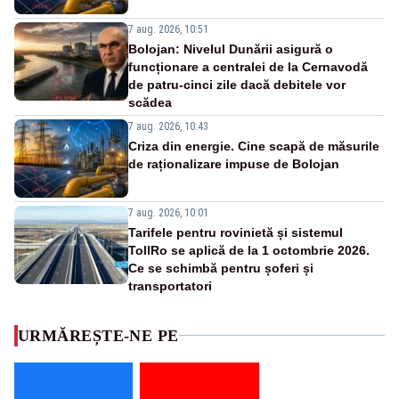
7 aug. 2026, 10:51
Bolojan: Nivelul Dunării asigură o
funcționare a centralei de la Cernavodă
de patru-cinci zile dacă debitele vor
scădea
7 aug. 2026, 10:43
Criza din energie. Cine scapă de măsurile
de raționalizare impuse de Bolojan
7 aug. 2026, 10:01
Tarifele pentru rovinietă și sistemul
TollRo se aplică de la 1 octombrie 2026.
Ce se schimbă pentru șoferi și
transportatori
URMĂREȘTE-NE PE