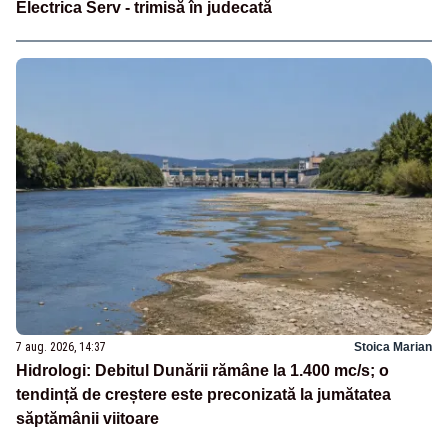
Electrica Serv - trimisă în judecată
7 aug. 2026, 14:37
Stoica Marian
Hidrologi: Debitul Dunării rămâne la 1.400 mc/s; o
tendință de creștere este preconizată la jumătatea
săptămânii viitoare