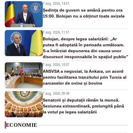
7 aug. 2026, 14:51
Ședința de guvern se amână pentru ora
15:00. Bolojan nu a obținut toate avizele
7 aug. 2026, 11:51
Bolojan, despre legea salarizării: „Ar
putea fi adoptată în perioada următoare.
S-a întârziat depunerea din cauza unor
discursuri iresponsabile în spaţiul public”
7 aug. 2026, 10:57
ANSVSA a negociat, la Ankara, un acord
pentru facilitarea tranzitului prin Turcia al
carcaselor de ovine și bovine
7 aug. 2026, 09:49
Senatorii și deputații rămân la muncă.
Sesiunea extraordinară, prelungită până
la votul pe legea salarizării
ECONOMIE