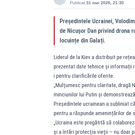
Publicat:
31 mai 2026, 21:30
Președintele Ucrainei, Volodimi
de Nicușor Dan privind drona r
locuințe din Galați.
Liderul de la Kiev a distribuit pe reț
prezentat date tehnice și informații r
i pentru clarificările oferite.
„Mulţumesc pentru claritate, dragă N
minciunilor lui Putin şi demonstrează
Președintele ucrainean a subliniat că
pentru a răspunde amenințărilor de se
„Ucraina este pregătită să colabore
şi a întări protecţia vieţii — nu doar