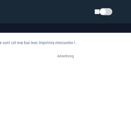
Schimba tema
Zelenski îi mulțumește lui Nicușor Dan după dezvăluirile despre drona din Galați: „Faptele sunt cel mai bun leac împotriva minciunilor lui Putin”
Advertising