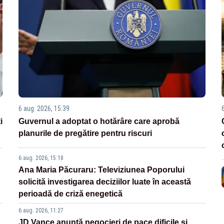
6 aug. 2026, 15:39
i
Guvernul a adoptat o hotărâre care aprobă
planurile de pregătire pentru riscuri
6 aug. 2026, 15:18
Ana Maria Păcuraru: Televiziunea Poporului
solicită investigarea deciziilor luate în această
perioadă de criză enegetică
6 aug. 2026, 11:27
JD Vance anunță negocieri de pace dificile și