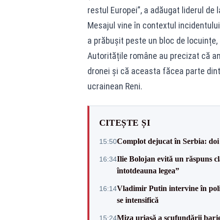
restul Europei”, a adăugat liderul de l
Mesajul vine în contextul incidentulu
a prăbușit peste un bloc de locuințe,
Autoritățile române au precizat că a
dronei și că aceasta făcea parte din
ucrainean Reni.
CITEȘTE ȘI
Complot dejucat în Serbia: doi 
15:50
Ilie Bolojan evită un răspuns c
16:34
întotdeauna legea”
Vladimir Putin intervine în pol
16:14
se intensifică
Miza uriașă a scufundării barj
15:24