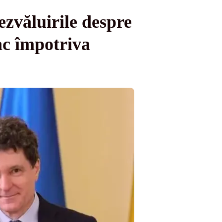
zvăluirile despre
ac împotriva