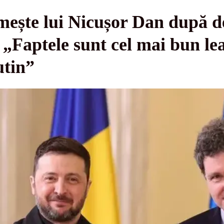
mește lui Nicușor Dan după de
 „Faptele sunt cel mai bun le
utin”