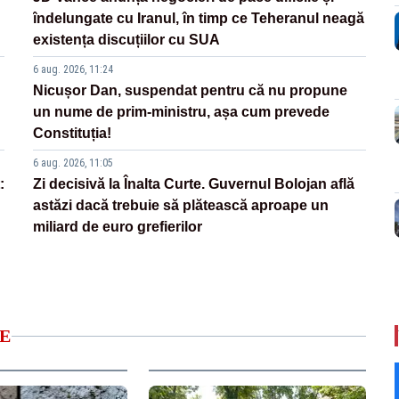
îndelungate cu Iranul, în timp ce Teheranul neagă
existența discuțiilor cu SUA
6 aug. 2026, 11:24
Nicușor Dan, suspendat pentru că nu propune
un nume de prim-ministru, așa cum prevede
Constituția!
6 aug. 2026, 11:05
:
Zi decisivă la Înalta Curte. Guvernul Bolojan află
astăzi dacă trebuie să plătească aproape un
miliard de euro grefierilor
E