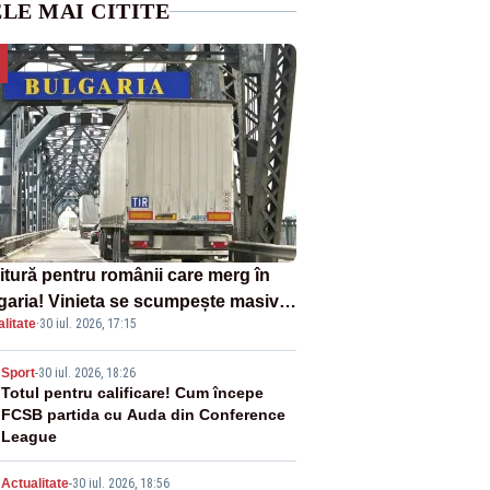
LE MAI CITITE
itură pentru românii care merg în
garia! Vinieta se scumpește masiv
litate
·
30 iul. 2026, 17:15
la 1 august
2
Sport
-
30 iul. 2026, 18:26
Totul pentru calificare! Cum începe
FCSB partida cu Auda din Conference
League
Actualitate
-
30 iul. 2026, 18:56