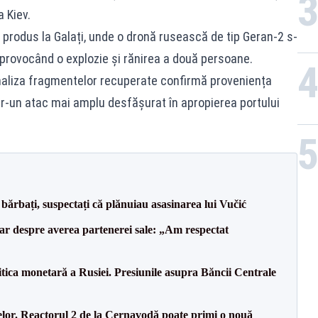
a Kiev.
i produs la Galați, unde o dronă rusească de tip Geran-2 s-
 provocând o explozie și rănirea a două persoane.
naliza fragmentelor recuperate confirmă proveniența
tr-un atac mai amplu desfășurat în apropierea portului
bărbați, suspectați că plănuiau asasinarea lui Vučić
lar despre averea partenerei sale: „Am respectat
itica monetară a Rusiei. Presiunile asupra Băncii Centrale
elor. Reactorul 2 de la Cernavodă poate primi o nouă