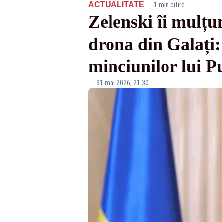
·
ACTUALITATE
1 min citire
Zelenski îi mulțu
drona din Galați:
minciunilor lui P
31 mai 2026, 21:30