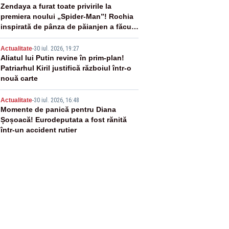
3
Zendaya a furat toate privirile la
premiera noului „Spider-Man”! Rochia
inspirată de pânza de păianjen a făcut
senzație
4
Actualitate
-
30 iul. 2026, 19:27
Aliatul lui Putin revine în prim-plan!
Patriarhul Kiril justifică războiul într-o
nouă carte
5
Actualitate
-
30 iul. 2026, 16:48
Momente de panică pentru Diana
Șoșoacă! Eurodeputata a fost rănită
într-un accident rutier