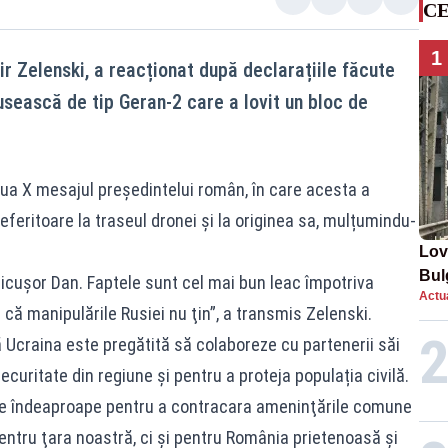
CE
1
r Zelenski, a reacționat după declarațiile făcute
usească de tip Geran-2 care a lovit un bloc de
eaua X mesajul președintelui român, în care acesta a
eferitoare la traseul dronei și la originea sa, mulțumindu-
Lov
Bul
icuşor Dan. Faptele sunt cel mai bun leac împotriva
Actua
de 
 că manipulările Rusiei nu ţin”, a transmis Zelenski.
 Ucraina este pregătită să colaboreze cu partenerii săi
curitate din regiune și pentru a proteja populația civilă.
ze îndeaproape pentru a contracara ameninţările comune
 pentru ţara noastră, ci şi pentru România prietenoasă şi