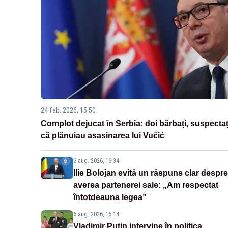
24 feb. 2026, 15:50
Complot dejucat în Serbia: doi bărbați, suspectaț
că plănuiau asasinarea lui Vučić
6 aug. 2026, 16:34
Ilie Bolojan evită un răspuns clar despre
averea partenerei sale: „Am respectat
întotdeauna legea”
6 aug. 2026, 16:14
Vladimir Putin intervine în politica