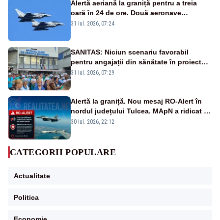
Alertă aeriană la graniță pentru a treia
oară în 24 de ore. Două aeronave
Eurofighter britanice au fost ridicate de la
31 iul. 2026, 07:24
sol
SANITAS: Niciun scenariu favorabil
pentru angajații din sănătate în proiectul
Legii salarizării
31 iul. 2026, 07:29
Alertă la graniță. Nou mesaj RO-Alert în
nordul județului Tulcea. MApN a ridicat de
la sol două avioane F-16
30 iul. 2026, 22:12
CATEGORII POPULARE
Actualitate
Politica
Economie