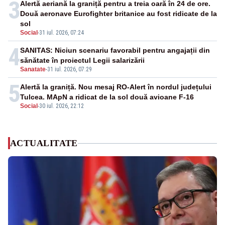
3
Alertă aeriană la graniță pentru a treia oară în 24 de ore.
Două aeronave Eurofighter britanice au fost ridicate de la
sol
Social
-
31 iul. 2026, 07:24
4
SANITAS: Niciun scenariu favorabil pentru angajații din
sănătate în proiectul Legii salarizării
Sanatate
-
31 iul. 2026, 07:29
5
Alertă la graniță. Nou mesaj RO-Alert în nordul județului
Tulcea. MApN a ridicat de la sol două avioane F-16
Social
-
30 iul. 2026, 22:12
ACTUALITATE