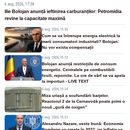
6 aug. 2026, 17:38
Ilie Bolojan anunță ieftinirea carburanților: Petromidia
revine la capacitate maximă
6 aug. 2026, 15:36
Cum se va întrerupe energia electrică la
marii consumatori industriali? Bolojan:
Nu vor exista compensații
6 aug. 2026, 15:33
Bolojan anunță restricțiile de consum
energetic. Centralele pe combustibili
fosili, repornite. La ore de vârf se va apela
la importuri - LIVE TEXT
6 aug. 2026, 15:24
Miza uriașă a scufundării barjelor.
Reactorul 2 de la Cernavodă poate primi o
nouă „gură de oxigen”
6 aug. 2026, 15:23
Alexandru Nazare, veste bună: Economia
României va crește în 2027, iar inflația va