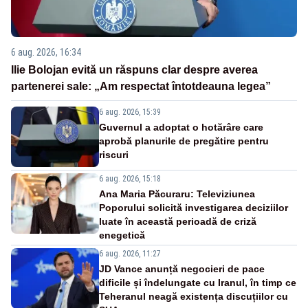
6 aug. 2026, 16:34
Ilie Bolojan evită un răspuns clar despre averea
partenerei sale: „Am respectat întotdeauna legea”
6 aug. 2026, 15:39
Guvernul a adoptat o hotărâre care
aprobă planurile de pregătire pentru
riscuri
6 aug. 2026, 15:18
Ana Maria Păcuraru: Televiziunea
Poporului solicită investigarea deciziilor
luate în această perioadă de criză
enegetică
6 aug. 2026, 11:27
JD Vance anunță negocieri de pace
dificile și îndelungate cu Iranul, în timp ce
Teheranul neagă existența discuțiilor cu