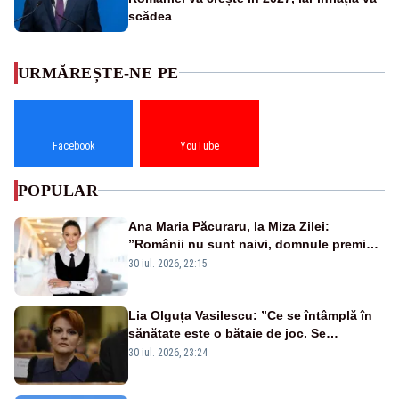
scădea
URMĂREȘTE-NE PE
Facebook
YouTube
POPULAR
Ana Maria Păcuraru, la Miza Zilei:
”Românii nu sunt naivi, domnule premier
Bolojan”
30 iul. 2026, 22:15
Lia Olguța Vasilescu: ”Ce se întâmplă în
sănătate este o bătaie de joc. Se
guvernează extraordinar de prost”
30 iul. 2026, 23:24