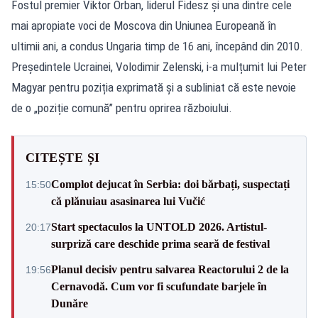
Fostul premier Viktor Orban, liderul Fidesz și una dintre cele
mai apropiate voci de Moscova din Uniunea Europeană în
ultimii ani, a condus Ungaria timp de 16 ani, începând din 2010.
Președintele Ucrainei, Volodimir Zelenski, i-a mulțumit lui Peter
Magyar pentru poziția exprimată și a subliniat că este nevoie
de o „poziție comună” pentru oprirea războiului.
CITEȘTE ȘI
Complot dejucat în Serbia: doi bărbați, suspectați
15:50
că plănuiau asasinarea lui Vučić
Start spectaculos la UNTOLD 2026. Artistul-
20:17
surpriză care deschide prima seară de festival
Planul decisiv pentru salvarea Reactorului 2 de la
19:56
Cernavodă. Cum vor fi scufundate barjele în
Dunăre