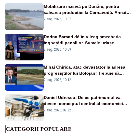
Mobilizare masivă pe Dunăre, pentru
salvarea producției la Cernavodă. Armata
va detona o stâncă și va devia apa
2 aug. 2026, 10:07
fluviului - IMAGINI AERIENE
Dorina Barcari dă în vileag șmecheria
înghețării pensiilor. Sumele uriașe
pierdute de fiecare român
2 aug. 2026, 10:09
Mihai Chirica, atac devastator la adresa
progresiștilor lui Bolojan: Trebuie să
protejăm și natura, dar nu șținem omaneii
2 aug. 2026, 10:12
în stare permanentă de alertă
Daniel Udrescu: De ce patrimoniul va
deveni conceptul central al economiei
viitoare?
2 aug. 2026, 09:22
CATEGORII POPULARE