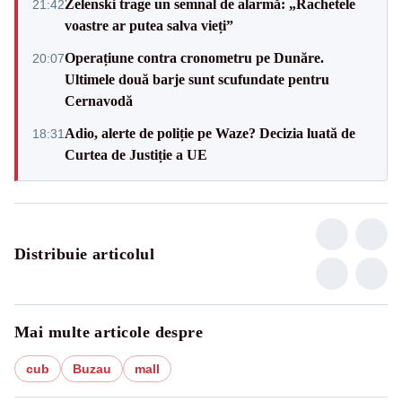
Zelenski trage un semnal de alarmă: „Rachetele
21:42
voastre ar putea salva vieți”
Operațiune contra cronometru pe Dunăre.
20:07
Ultimele două barje sunt scufundate pentru
Cernavodă
Adio, alerte de poliție pe Waze? Decizia luată de
18:31
Curtea de Justiție a UE
Distribuie articolul
Mai multe articole despre
cub
Buzau
mall