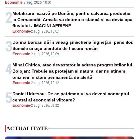
Economie
·
2 aug. 2026, 10:01
pensii
2
Mobilizare masivă pe Dunăre, pentru salvarea producției
la Cernavodă. Armata va detona o stâncă și va devia apa
fluviului - IMAGINI AERIENE
Economie
-
2 aug. 2026, 10:07
3
Dorina Barcari dă în vileag șmecheria înghețării pensiilor.
Sumele uriașe pierdute de fiecare român
Economie
-
2 aug. 2026, 10:09
4
Mihai Chirica, atac devastator la adresa progresiștilor lui
Bolojan: Trebuie să protejăm și natura, dar nu șținem
omaneii în stare permanentă de alertă
Economie
-
2 aug. 2026, 10:12
5
Daniel Udrescu: De ce patrimoniul va deveni conceptul
central al economiei viitoare?
Economie
-
2 aug. 2026, 09:22
ACTUALITATE