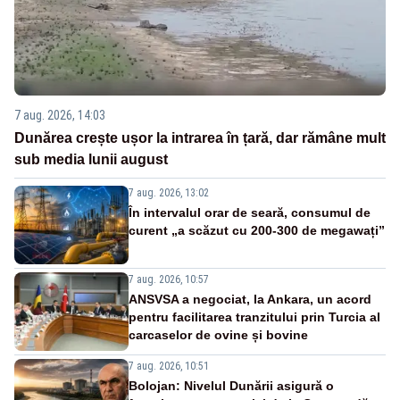
7 aug. 2026, 14:03
Dunărea crește ușor la intrarea în țară, dar rămâne mult
sub media lunii august
7 aug. 2026, 13:02
În intervalul orar de seară, consumul de
curent „a scăzut cu 200-300 de megawați”
7 aug. 2026, 10:57
ANSVSA a negociat, la Ankara, un acord
pentru facilitarea tranzitului prin Turcia al
carcaselor de ovine și bovine
7 aug. 2026, 10:51
Bolojan: Nivelul Dunării asigură o