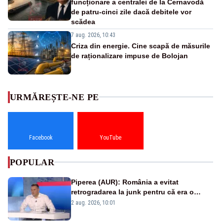
funcționare a centralei de la Cernavodă
de patru-cinci zile dacă debitele vor
scădea
7 aug. 2026, 10:43
Criza din energie. Cine scapă de măsurile
de raționalizare impuse de Bolojan
URMĂREȘTE-NE PE
Facebook
YouTube
POPULAR
Piperea (AUR): România a evitat
retrogradarea la junk pentru că era o
catastrofă pentru bănci și fondurile de
2 aug. 2026, 10:01
pensii