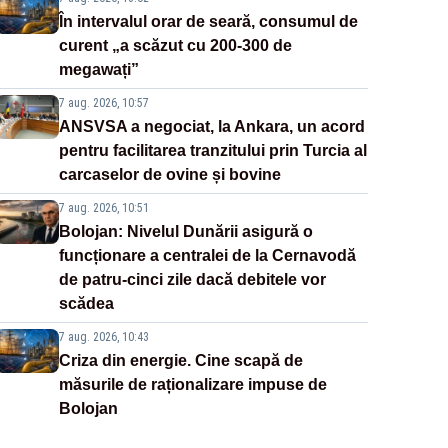
În intervalul orar de seară, consumul de
curent „a scăzut cu 200-300 de
megawați”
7 aug. 2026, 10:57
ANSVSA a negociat, la Ankara, un acord
pentru facilitarea tranzitului prin Turcia al
carcaselor de ovine și bovine
7 aug. 2026, 10:51
Bolojan: Nivelul Dunării asigură o
funcționare a centralei de la Cernavodă
de patru-cinci zile dacă debitele vor
scădea
7 aug. 2026, 10:43
Criza din energie. Cine scapă de
măsurile de raționalizare impuse de
Bolojan