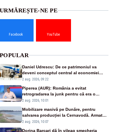
URMĂREȘTE-NE PE
Facebook
YouTube
POPULAR
Daniel Udrescu: De ce patrimoniul va
deveni conceptul central al economiei
viitoare?
2 aug. 2026, 09:22
Piperea (AUR): România a evitat
retrogradarea la junk pentru că era o
catastrofă pentru bănci și fondurile de
2 aug. 2026, 10:01
pensii
Mobilizare masivă pe Dunăre, pentru
salvarea producției la Cernavodă. Armata
va detona o stâncă și va devia apa
2 aug. 2026, 10:07
fluviului - IMAGINI AERIENE
Dorina Barcari dă în vileag șmecheria