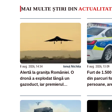
MAI MULTE ȘTIRI DIN
ACTUALITAT
8 aug. 2026, 14:34
Ionuț Nichita
8 aug. 2026, 13:09
Alertă la granița României. O
Furt de 1.500
dronă a explodat lângă un
din parcuri f
gazoduct, iar premierul
persoane, ar
Bulgariei a convocat Consiliul
de Securitate