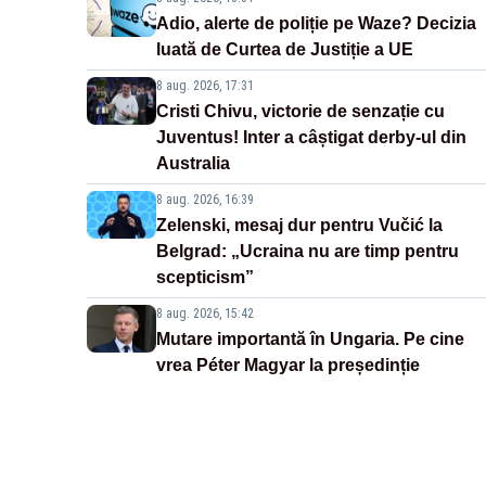
Adio, alerte de poliție pe Waze? Decizia
luată de Curtea de Justiție a UE
8 aug. 2026, 17:31
Cristi Chivu, victorie de senzație cu
Juventus! Inter a câștigat derby-ul din
Australia
8 aug. 2026, 16:39
Zelenski, mesaj dur pentru Vučić la
Belgrad: „Ucraina nu are timp pentru
scepticism”
8 aug. 2026, 15:42
Mutare importantă în Ungaria. Pe cine
vrea Péter Magyar la președinție