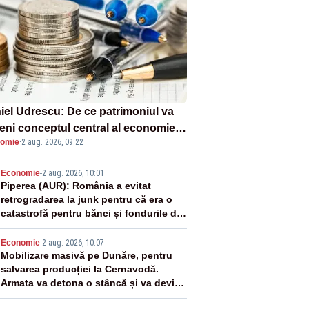
iel Udrescu: De ce patrimoniul va
eni conceptul central al economiei
omie
·
2 aug. 2026, 09:22
oare?
2
Economie
-
2 aug. 2026, 10:01
Piperea (AUR): România a evitat
retrogradarea la junk pentru că era o
catastrofă pentru bănci și fondurile de
pensii
3
Economie
-
2 aug. 2026, 10:07
Mobilizare masivă pe Dunăre, pentru
salvarea producției la Cernavodă.
Armata va detona o stâncă și va devia
apa fluviului - IMAGINI AERIENE