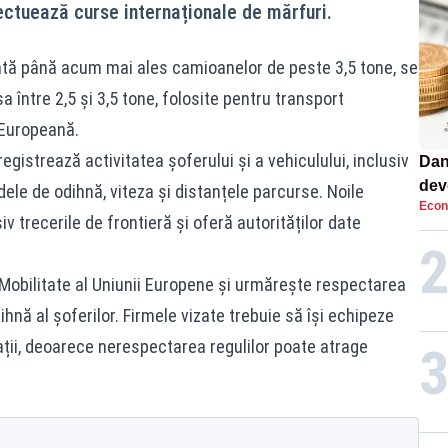
ctuează curse internaționale de mărfuri.
licată până acum mai ales camioanelor de peste 3,5 tone, se
a între 2,5 și 3,5 tone, folosite pentru transport
 Europeană.
egistrează activitatea șoferului și a vehiculului, inclusiv
Dan
dev
ele de odihnă, viteza și distanțele parcurse. Noile
Econ
viit
v trecerile de frontieră și oferă autorităților date
obilitate al Uniunii Europene și urmărește respectarea
ihnă al șoferilor. Firmele vizate trebuie să își echipeze
jații, deoarece nerespectarea regulilor poate atrage