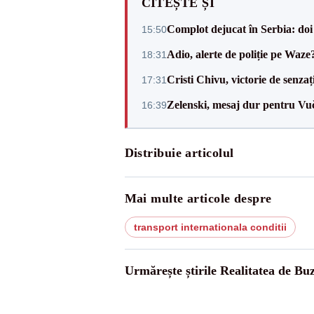
CITEȘTE ȘI
Complot dejucat în Serbia: doi 
15:50
Adio, alerte de poliție pe Waze
18:31
Cristi Chivu, victorie de senzaț
17:31
Zelenski, mesaj dur pentru Vuč
16:39
Distribuie articolul
Mai multe articole despre
transport internationala conditii
Urmărește știrile Realitatea de Bu