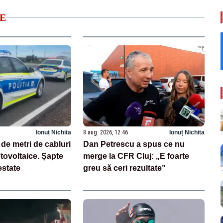
E
Ionuț Nichita
8 aug. 2026, 12:46
Ionuț Nichita
 de metri de cabluri
Dan Petrescu a spus ce nu
otovoltaice. Șapte
merge la CFR Cluj: „E foarte
estate
greu să ceri rezultate”