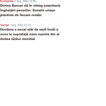
4
Economie
-
2 aug. 2026, 10:09
Dorina Barcari dă în vileag șmecheria
înghețării pensiilor. Sumele uriașe
pierdute de fiecare român
5
Social
-
1 aug. 2026, 23:10
Dunărea a secat atât de mult încât a
scos la suprafață nave naziste din al
doilea război mondial