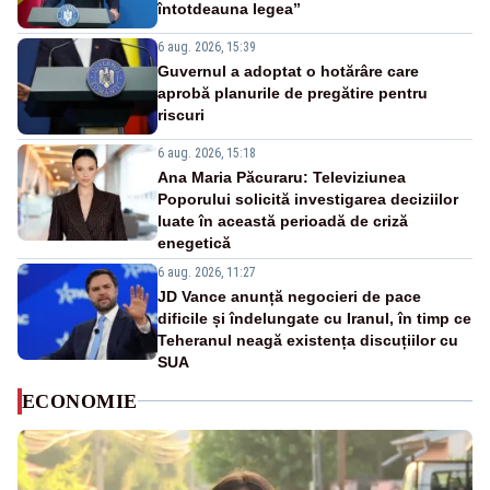
întotdeauna legea”
6 aug. 2026, 15:39
Guvernul a adoptat o hotărâre care
aprobă planurile de pregătire pentru
riscuri
6 aug. 2026, 15:18
Ana Maria Păcuraru: Televiziunea
Poporului solicită investigarea deciziilor
luate în această perioadă de criză
enegetică
6 aug. 2026, 11:27
JD Vance anunță negocieri de pace
dificile și îndelungate cu Iranul, în timp ce
Teheranul neagă existența discuțiilor cu
SUA
ECONOMIE