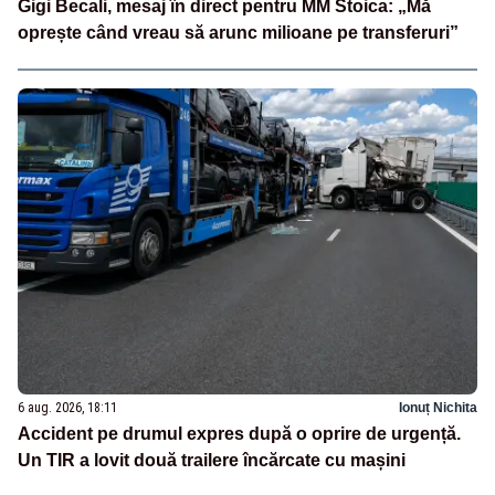
Gigi Becali, mesaj în direct pentru MM Stoica: „Mă
oprește când vreau să arunc milioane pe transferuri”
6 aug. 2026, 18:11
Ionuț Nichita
Accident pe drumul expres după o oprire de urgență.
Un TIR a lovit două trailere încărcate cu mașini