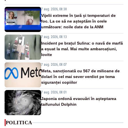
7 aug. 2026, 08:38
Vijelii extreme în țară și temperaturi de
foc. La ce să ne așteptăm în orele
următoare: noile date de la ANM
7 aug. 2026, 08:13
Incident pe brațul Sulina: o navă de marfă
a eșuat la mal. Mai multe ambarcațiuni,
lovite
7 aug. 2026, 08:07
Meta, sancționată cu 567 de milioane de
dolari în cel mai sever verdict pe tema
siguranței copiilor
7 aug. 2026, 08:01
Japonia ordonă evacuări în așteptarea
taifunului Dolphin
POLITICA