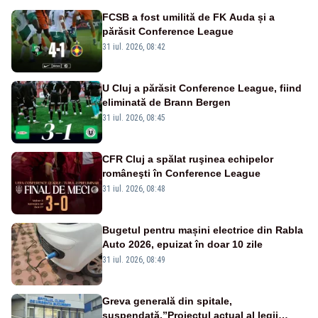
FCSB a fost umilită de FK Auda și a
părăsit Conference League
31 iul. 2026, 08:42
U Cluj a părăsit Conference League, fiind
eliminată de Brann Bergen
31 iul. 2026, 08:45
CFR Cluj a spălat ruşinea echipelor
româneşti în Conference League
31 iul. 2026, 08:48
Bugetul pentru mașini electrice din Rabla
Auto 2026, epuizat în doar 10 zile
31 iul. 2026, 08:49
Greva generală din spitale,
suspendată.”Proiectul actual al legii