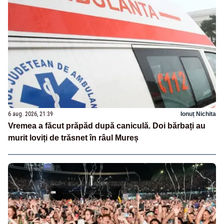
6 aug. 2026, 21:39
Ionuț Nichita
Vremea a făcut prăpăd după caniculă. Doi bărbați au
murit loviți de trăsnet în râul Mureș