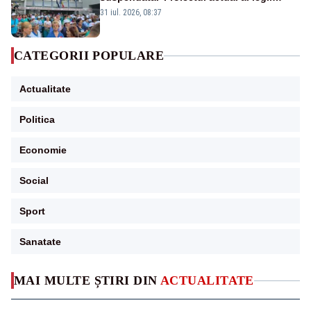
salarizării nu mai există pentru noi”
31 iul. 2026, 08:37
CATEGORII POPULARE
Actualitate
Politica
Economie
Social
Sport
Sanatate
MAI MULTE ȘTIRI DIN
ACTUALITATE