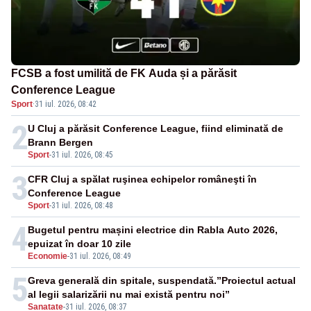
FCSB a fost umilită de FK Auda și a părăsit
Conference League
Sport
·
31 iul. 2026, 08:42
2
U Cluj a părăsit Conference League, fiind eliminată de
Brann Bergen
Sport
-
31 iul. 2026, 08:45
3
CFR Cluj a spălat ruşinea echipelor româneşti în
Conference League
Sport
-
31 iul. 2026, 08:48
4
Bugetul pentru mașini electrice din Rabla Auto 2026,
epuizat în doar 10 zile
Economie
-
31 iul. 2026, 08:49
5
Greva generală din spitale, suspendată.”Proiectul actual
al legii salarizării nu mai există pentru noi”
Sanatate
-
31 iul. 2026, 08:37