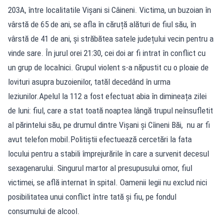
203A, între localitatile Vișani si Câineni. Victima, un buzoian în
vârstă de 65 de ani, se afla în căruță alături de fiul său, în
vârstă de 41 de ani, și străbătea satele județului vecin pentru a
vinde sare. În jurul orei 21:30, cei doi ar fi intrat în conflict cu
un grup de localnici. Grupul violent s-a năpustit cu o ploaie de
lovituri asupra buzoienilor, tatăl decedând în urma
leziunilor.Apelul la 112 a fost efectuat abia în dimineața zilei
de luni: fiul, care a stat toată noaptea lângă trupul neînsufletit
al părintelui său, pe drumul dintre Vișani și Cîineni Băi, nu ar fi
avut telefon mobil.Politiștii efectuează cercetări la fata
locului pentru a stabili împrejurările în care a survenit decesul
sexagenarului. Singurul martor al presupusului omor, fiul
victimei, se află internat în spital. Oamenii legii nu exclud nici
posibilitatea unui conflict între tată și fiu, pe fondul
consumului de alcool.