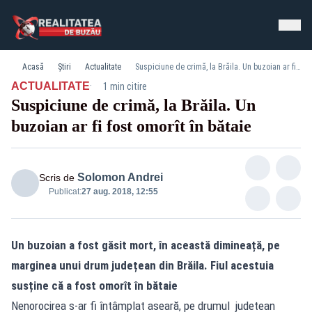
Acasă
Știri
Actualitate
Suspiciune de crimă, la Brăila. Un buzoian ar fi fost omorît în bătaie
·
ACTUALITATE
1 min citire
Suspiciune de crimă, la Brăila. Un
buzoian ar fi fost omorît în bătaie
Solomon Andrei
Scris de
Publicat:
27 aug. 2018, 12:55
Un buzoian a fost găsit mort, în această dimineață, pe
marginea unui drum județean din Brăila. Fiul acestuia
susține că a fost omorît în bătaie
Nenorocirea s-ar fi întâmplat aseară, pe drumul judetean