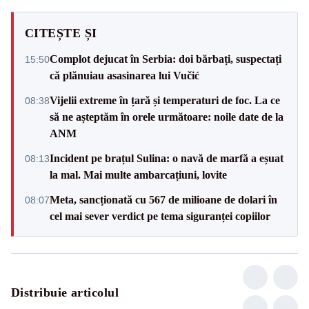
CITEȘTE ȘI
Complot dejucat în Serbia: doi bărbați, suspectați
15:50
că plănuiau asasinarea lui Vučić
Vijelii extreme în țară și temperaturi de foc. La ce
08:38
să ne așteptăm în orele următoare: noile date de la
ANM
Incident pe brațul Sulina: o navă de marfă a eșuat
08:13
la mal. Mai multe ambarcațiuni, lovite
Meta, sancționată cu 567 de milioane de dolari în
08:07
cel mai sever verdict pe tema siguranței copiilor
Distribuie articolul