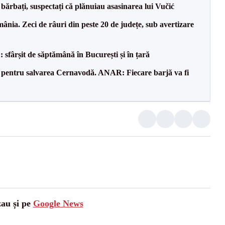
bărbați, suspectați că plănuiau asasinarea lui Vučić
nia. Zeci de râuri din peste 20 de județe, sub avertizare
șit de săptămână în București și în țară
e pentru salvarea Cernavodă. ANAR: Fiecare barjă va fi
zau și pe
Google News