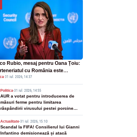
co Rubio, mesaj pentru Oana Țoiu:
rteneriatul cu România este
ica
·
31 iul. 2026, 14:37
rnic și prețuit”
2
Politica
-
31 iul. 2026, 14:55
AUR a votat pentru introducerea de
măsuri ferme pentru limitarea
răspândirii virusului pestei porcine
africane
3
Actualitate
-
31 iul. 2026, 15:10
Scandal la FIFA! Consilierul lui Gianni
Infantino demisionează și atacă