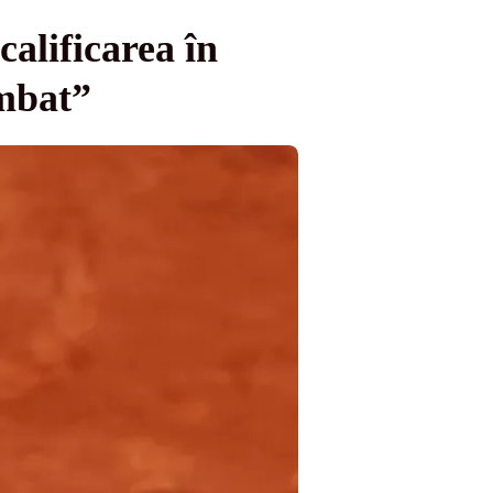
alificarea în
imbat”