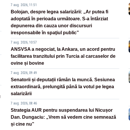
7 aug. 2026, 11:51
Bolojan, despre legea salarizării: „Ar putea fi
adoptată în perioada următoare. S-a întârziat
depunerea din cauza unor discursuri
iresponsabile în spaţiul public”
7 aug. 2026, 10:57
ANSVSA a negociat, la Ankara, un acord pentru
facilitarea tranzitului prin Turcia al carcaselor de
ovine și bovine
7 aug. 2026, 09:49
Senatorii și deputații rămân la muncă. Sesiunea
extraordinară, prelungită până la votul pe legea
salarizării
g
7 aug. 2026, 08:46
Strategia AUR pentru suspendarea lui Nicușor
Dan. Dungaciu: „Vrem să vedem cine semnează
și cine nu”