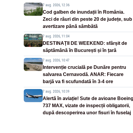
7 aug. 2026, 12:36
Cod galben de inundații în România.
Zeci de râuri din peste 20 de județe, sub
avertizare până sâmbătă
7 aug. 2026, 11:04
DESTINAȚII DE WEEKEND: sfârșit de
săptămână în București și în țară
7 aug. 2026, 10:47
Intervenție crucială pe Dunăre pentru
salvarea Cernavodă. ANAR: Fiecare
barjă va fi scufundată în 3-4 ore
7 aug. 2026, 10:39
Alertă în aviație! Sute de avioane Boein
737 MAX, vizate de inspecții obligatorii,
după descoperirea unor fisuri în fuselaj