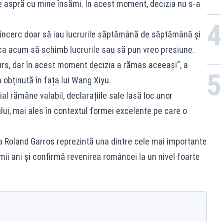
de aspră cu mine însămi. În acest moment, decizia nu s-a
 încerc doar să iau lucrurile săptămână de săptămână și
erca acum să schimb lucrurile sau să pun vreo presiune.
urs, dar în acest moment decizia a rămas aceeași”, a
 obținută în fața lui Wang Xiyu.
țial rămâne valabil, declarațiile sale lasă loc unor
ului, mai ales în contextul formei excelente pe care o
 la Roland Garros reprezintă una dintre cele mai importante
mii ani și confirmă revenirea româncei la un nivel foarte