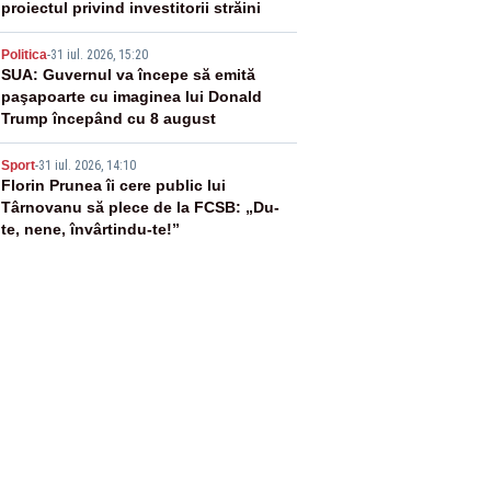
proiectul privind investitorii străini
4
Politica
-
31 iul. 2026, 15:20
SUA: Guvernul va începe să emită
paşapoarte cu imaginea lui Donald
Trump începând cu 8 august
5
Sport
-
31 iul. 2026, 14:10
Florin Prunea îi cere public lui
Târnovanu să plece de la FCSB: „Du-
te, nene, învârtindu-te!”