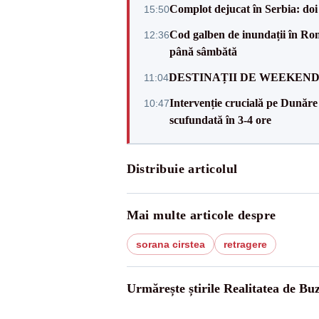
Complot dejucat în Serbia: doi 
15:50
Cod galben de inundații în Româ
12:36
până sâmbătă
DESTINAȚII DE WEEKEND: sfâr
11:04
Intervenție crucială pe Dunăr
10:47
scufundată în 3-4 ore
Distribuie articolul
Mai multe articole despre
sorana cirstea
retragere
Urmărește știrile Realitatea de Bu