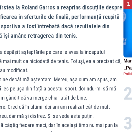
1
îrstea la Roland Garros a reaprins discuțiile despre
ificarea în sferturile de finală, performanță reușită
sportiva a fost întrebată dacă rezultatele din
 își amâne retragerea din tenis.
depășit așteptările pe care le avea la începutul
 mai mult ca niciodată de tenis. Totuși, ea a precizat că,
Mar
„Pa
-au modificat.
Polit
pute
 bine decât mă așteptam. Mereu, așa cum am spus, am
ă ies pe ușa din față a acestui sport, dorindu-mi să mă
m gândit că va merge chiar atât de bine.
e. Cred că în ultimii doi ani am realizat cât de mult
eu, dar mă și distrez. Și se vede asta puțin.
ă câștig fiecare meci, dar în același timp nu mai pun la