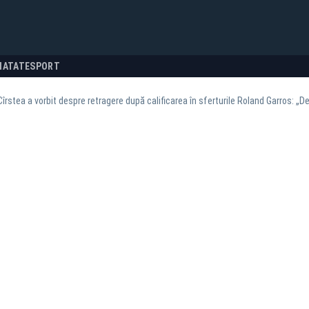
NATATE
SPORT
îrstea a vorbit despre retragere după calificarea în sferturile Roland Garros: „D