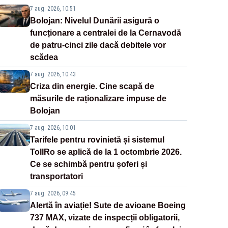
7 aug. 2026, 10:51
Bolojan: Nivelul Dunării asigură o
funcționare a centralei de la Cernavodă
de patru-cinci zile dacă debitele vor
scădea
7 aug. 2026, 10:43
Criza din energie. Cine scapă de
măsurile de raționalizare impuse de
Bolojan
7 aug. 2026, 10:01
Tarifele pentru rovinietă și sistemul
TollRo se aplică de la 1 octombrie 2026.
Ce se schimbă pentru șoferi și
transportatori
7 aug. 2026, 09:45
Alertă în aviație! Sute de avioane Boeing
737 MAX, vizate de inspecții obligatorii,