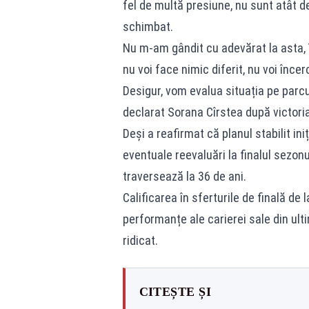
fel de multă presiune, nu sunt atât 
schimbat.
Nu m-am gândit cu adevărat la asta,
nu voi face nimic diferit, nu voi înc
Desigur, vom evalua situația pe parc
declarat Sorana Cîrstea după victoria
Deși a reafirmat că planul stabilit ini
eventuale reevaluări la finalul sezon
traversează la 36 de ani.
Calificarea în sferturile de finală de
performanțe ale carierei sale din ulti
ridicat.
CITEȘTE ȘI