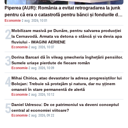
Piperea (AUR): România a evitat retrogradarea la junk
pentru că era o catastrofă pentru bănci și fondurile de
Economie
·
2 aug. 2026, 10:01
pensii
2
Mobilizare masivă pe Dunăre, pentru salvarea producției
la Cernavodă. Armata va detona o stâncă și va devia apa
fluviului - IMAGINI AERIENE
Economie
-
2 aug. 2026, 10:07
3
Dorina Barcari dă în vileag șmecheria înghețării pensiilor.
Sumele uriașe pierdute de fiecare român
Economie
-
2 aug. 2026, 10:09
4
Mihai Chirica, atac devastator la adresa progresiștilor lui
Bolojan: Trebuie să protejăm și natura, dar nu șținem
omaneii în stare permanentă de alertă
Economie
-
2 aug. 2026, 10:12
5
Daniel Udrescu: De ce patrimoniul va deveni conceptul
central al economiei viitoare?
Economie
-
2 aug. 2026, 09:22