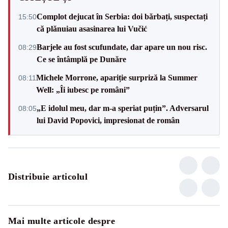
Complot dejucat în Serbia: doi bărbați, suspectați
15:50
că plănuiau asasinarea lui Vučić
Barjele au fost scufundate, dar apare un nou risc.
08:29
Ce se întâmplă pe Dunăre
Michele Morrone, apariție surpriză la Summer
08:11
Well: „Îi iubesc pe români”
„E idolul meu, dar m-a speriat puțin”. Adversarul
08:05
lui David Popovici, impresionat de român
Distribuie articolul
Mai multe articole despre