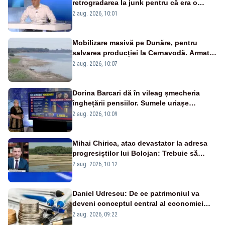
retrogradarea la junk pentru că era o
catastrofă pentru bănci și fondurile de
2 aug. 2026, 10:01
pensii
Mobilizare masivă pe Dunăre, pentru
salvarea producției la Cernavodă. Armata
va detona o stâncă și va devia apa
2 aug. 2026, 10:07
fluviului - IMAGINI AERIENE
Dorina Barcari dă în vileag șmecheria
înghețării pensiilor. Sumele uriașe
pierdute de fiecare român
2 aug. 2026, 10:09
Mihai Chirica, atac devastator la adresa
progresiștilor lui Bolojan: Trebuie să
protejăm și natura, dar nu șținem omaneii
2 aug. 2026, 10:12
în stare permanentă de alertă
Daniel Udrescu: De ce patrimoniul va
deveni conceptul central al economiei
viitoare?
2 aug. 2026, 09:22