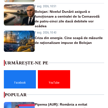
7 aug. 2026, 10:51
Bolojan: Nivelul Dunării asigură o
funcționare a centralei de la Cernavodă
de patru-cinci zile dacă debitele vor
scădea
7 aug. 2026, 10:43
Criza din energie. Cine scapă de măsurile
de raționalizare impuse de Bolojan
URMĂREȘTE-NE PE
Facebook
YouTube
POPULAR
Piperea (AUR): România a evitat