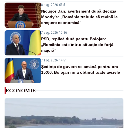
8 aug. 2026, 08:51
Nicușor Dan, avertisment după decizia
Moody’s: „România trebuie să revină la
creștere economică”
7 aug. 2026, 15:26
PSD, replică dură pentru Bolojan:
„România este într-o situație de forță
majoră”
7 aug. 2026, 14:51
Ședința de guvern se amână pentru ora
15:00. Bolojan nu a obținut toate avizele
ECONOMIE