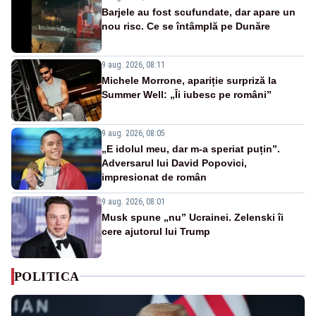
Barjele au fost scufundate, dar apare un
nou risc. Ce se întâmplă pe Dunăre
9 aug. 2026, 08:11
Michele Morrone, apariție surpriză la
Summer Well: „Îi iubesc pe români”
9 aug. 2026, 08:05
„E idolul meu, dar m-a speriat puțin”.
Adversarul lui David Popovici,
impresionat de român
9 aug. 2026, 08:01
Musk spune „nu” Ucrainei. Zelenski îi
cere ajutorul lui Trump
POLITICA