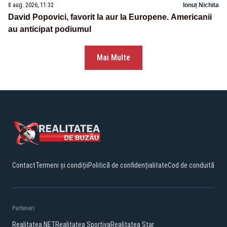
8 aug. 2026, 11:32
Ionuț Nichita
David Popovici, favorit la aur la Europene. Americanii
au anticipat podiumul
Mai Multe
Contact
Termeni și condiții
Politică de confidențialitate
Cod de conduită
Parteneri:
Realitatea.NET
Realitatea Sportiva
Realitatea Star