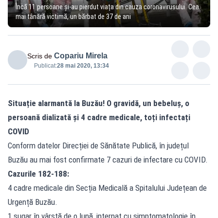
Încă 11 persoane și-au pierdut viața din cauza coronavirusului. Cea
mai tânără victimă, un bărbat de 37 de ani
Copariu Mirela
Scris de
Publicat:
28 mai 2020, 13:34
Situație alarmantă la Buzău! O gravidă, un bebeluș, o
persoană dializată și 4 cadre medicale, toți infectați
COVID
Conform datelor Direcției de Sănătate Publică, în județul
Buzău au mai fost confirmate 7 cazuri de infectare cu COVID.
Cazurile 182-188:
4 cadre medicale din Secția Medicală a Spitalului Județean de
Urgență Buzău.
1 sugar în vârstă de o lună, internat cu simptomatologie în