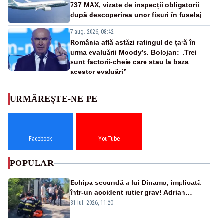
737 MAX, vizate de inspecții obligatorii,
după descoperirea unor fisuri în fuselaj
7 aug. 2026, 08:42
România află astăzi ratingul de țară în
urma evaluării Moody’s. Bolojan: „Trei
sunt factorii-cheie care stau la baza
acestor evaluări”
URMĂREȘTE-NE PE
Facebook
YouTube
POPULAR
Echipa secundă a lui Dinamo, implicată
într-un accident rutier grav! Adrian
Ropotan a fost resuscitat
31 iul. 2026, 11:20