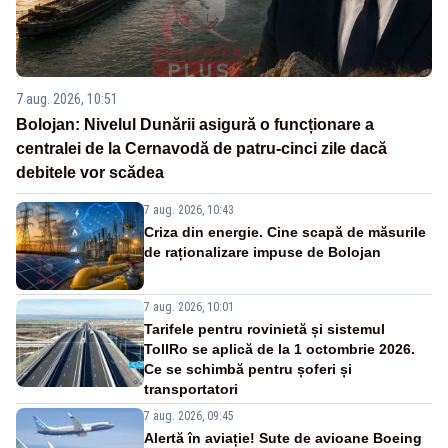
7 aug. 2026, 10:51
Bolojan: Nivelul Dunării asigură o funcționare a
centralei de la Cernavodă de patru-cinci zile dacă
debitele vor scădea
7 aug. 2026, 10:43
Criza din energie. Cine scapă de măsurile
de raționalizare impuse de Bolojan
7 aug. 2026, 10:01
Tarifele pentru rovinietă și sistemul
TollRo se aplică de la 1 octombrie 2026.
Ce se schimbă pentru șoferi și
transportatori
7 aug. 2026, 09:45
Alertă în aviație! Sute de avioane Boeing