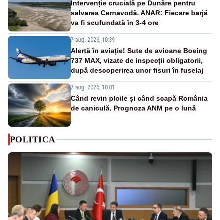
Intervenție crucială pe Dunăre pentru
salvarea Cernavodă. ANAR: Fiecare barjă
va fi scufundată în 3-4 ore
7 aug. 2026, 10:39
Alertă în aviație! Sute de avioane Boeing
737 MAX, vizate de inspecții obligatorii,
după descoperirea unor fisuri în fuselaj
7 aug. 2026, 10:01
Când revin ploile și când scapă România
de caniculă. Prognoza ANM pe o lună
POLITICA