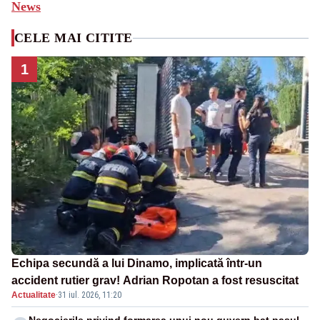
News
CELE MAI CITITE
1
Echipa secundă a lui Dinamo, implicată într-un
accident rutier grav! Adrian Ropotan a fost resuscitat
Actualitate
·
31 iul. 2026, 11:20
Negocierile privind formarea unui nou guvern bat pasul