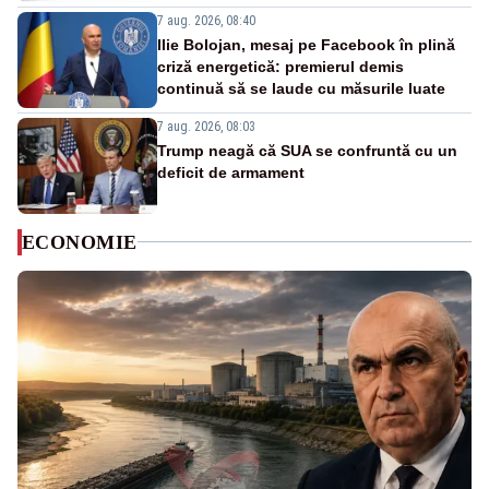
7 aug. 2026, 08:40
Ilie Bolojan, mesaj pe Facebook în plină
criză energetică: premierul demis
continuă să se laude cu măsurile luate
7 aug. 2026, 08:03
Trump neagă că SUA se confruntă cu un
deficit de armament
ECONOMIE