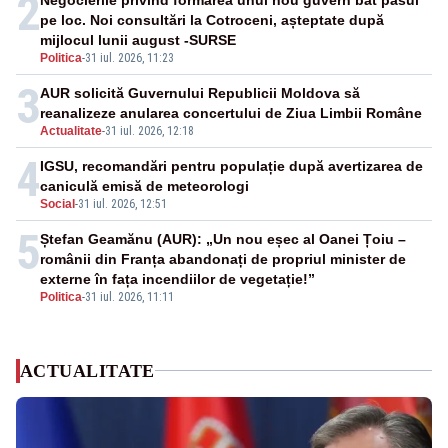
2
pe loc. Noi consultări la Cotroceni, așteptate după
mijlocul lunii august -SURSE
Politica
-
31 iul. 2026, 11:23
3
AUR solicită Guvernului Republicii Moldova să
reanalizeze anularea concertului de Ziua Limbii Române
Actualitate
-
31 iul. 2026, 12:18
4
IGSU, recomandări pentru populație după avertizarea de
caniculă emisă de meteorologi
Social
-
31 iul. 2026, 12:51
5
Ștefan Geamănu (AUR): „Un nou eșec al Oanei Țoiu –
românii din Franța abandonați de propriul minister de
externe în fața incendiilor de vegetație!”
Politica
-
31 iul. 2026, 11:11
ACTUALITATE