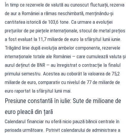
În timp ce rezervele de valută au cunoscut fluctuații, rezerva
de aur a României a rămas neschimbată, menținându-și
cantitatea istorică de 103,6 tone. Ca urmare a evoluției
prețurilor de pe piețele internaționale, stocul de metal prețios
a fost evaluat la 11,7 miliarde de euro la sfârșitul lunii iunie.
Trăgând linie după evoluția ambelor componente, rezervele
internaționale totale ale României — care cumulează valuta și
aurul deținut de BNR — au înregistrat o contracție la finalul
primului semestru. Acestea au coborât la valoarea de 75,2
miliarde de euro, comparativ cu nivelul de 77 de miliarde de
euro raportat la sfârșitul lunii mai.
Presiune constantă în iulie: Sute de milioane de
euro pleacă din țară
Calendarul financiar nu oferă nicio pauză băncii centrale în
perioada următoare. Potrivit calendarului de administrare a