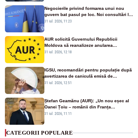
Negocierile privind formarea unui nou
guvern bat pasul pe loc. Noi consultări la
Cotroceni, așteptate după mijlocul lunii
31 iul. 2026, 11:23
august -SURSE
AUR solicită Guvernului Republicii
Moldova să reanalizeze anularea
concertului de Ziua Limbii Române
31 iul. 2026, 12:18
IGSU, recomandări pentru populație după
avertizarea de caniculă emisă de
meteorologi
31 iul. 2026, 12:51
Ștefan Geamănu (AUR): „Un nou eșec al
Oanei Țoiu – românii din Franța
abandonați de propriul minister de
31 iul. 2026, 11:11
externe în fața incendiilor de vegetație!”
CATEGORII POPULARE