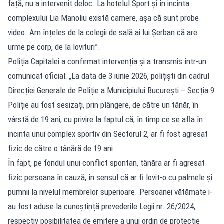
față, nu a intervenit deloc. La hotelul Sport și în incinta
complexului Lia Manoliu există camere, așa că sunt probe
video. Am înțeles de la colegii de sală ai lui Șerban că are
urme pe corp, de la lovituri”.
Poliția Capitalei a confirmat intervenția și a transmis într-un
comunicat oficial: „La data de 3 iunie 2026, polițiști din cadrul
Direcției Generale de Poliție a Municipiului București – Secția 9
Poliție au fost sesizați, prin plângere, de către un tânăr, în
vârstă de 19 ani, cu privire la faptul că, în timp ce se afla în
incinta unui complex sportiv din Sectorul 2, ar fi fost agresat
fizic de către o tânără de 19 ani.
În fapt, pe fondul unui conflict spontan, tânăra ar fi agresat
fizic persoana în cauză, în sensul că ar fi lovit-o cu palmele și
pumnii la nivelul membrelor superioare. Persoanei vătămate i-
au fost aduse la cunoștință prevederile Legii nr. 26/2024,
respectiv posibilitatea de emitere a unui ordin de protecție