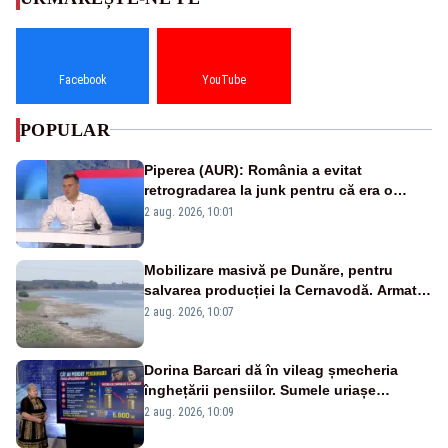
Facebook
YouTube
POPULAR
Piperea (AUR): România a evitat
retrogradarea la junk pentru că era o
catastrofă pentru bănci și fondurile de
2 aug. 2026, 10:01
pensii
Mobilizare masivă pe Dunăre, pentru
salvarea producției la Cernavodă. Armata
va detona o stâncă și va devia apa
2 aug. 2026, 10:07
fluviului - IMAGINI AERIENE
Dorina Barcari dă în vileag șmecheria
înghețării pensiilor. Sumele uriașe
pierdute de fiecare român
2 aug. 2026, 10:09