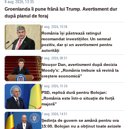
8 aug. 2026, 13:35
Groenlanda îi pune frână lui Trump. Avertisment dur
după planul de foraj
8 aug. 2026, 10:38
România își păstrează ratingul
recomandat investițiilor. Un semnal
pozitiv, dar și un avertisment pentru
autorități
8 aug. 2026, 08:51
Nicușor Dan, avertisment după decizia
Moody’s: „România trebuie să revină la
creștere economică”
7 aug. 2026, 15:26
PSD, replică dură pentru Bolojan:
„România este într-o situație de forță
majoră”
7 aug. 2026, 14:51
Ședința de guvern se amână pentru ora
15:00. Bolojan nu a obținut toate avizele