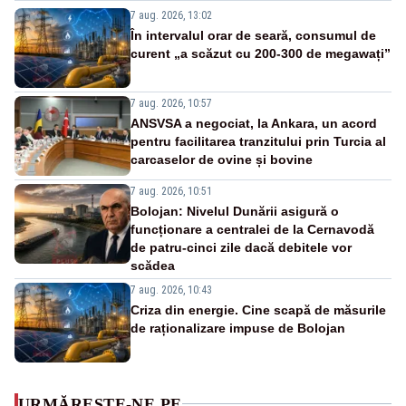
7 aug. 2026, 13:02
În intervalul orar de seară, consumul de
curent „a scăzut cu 200-300 de megawați”
7 aug. 2026, 10:57
ANSVSA a negociat, la Ankara, un acord
pentru facilitarea tranzitului prin Turcia al
carcaselor de ovine și bovine
7 aug. 2026, 10:51
Bolojan: Nivelul Dunării asigură o
funcționare a centralei de la Cernavodă
de patru-cinci zile dacă debitele vor
scădea
7 aug. 2026, 10:43
Criza din energie. Cine scapă de măsurile
de raționalizare impuse de Bolojan
URMĂREȘTE-NE PE