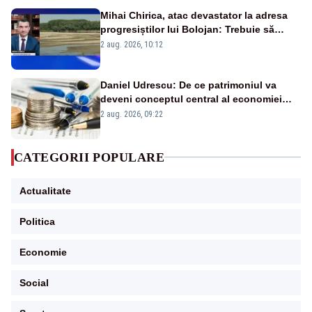
Mihai Chirica, atac devastator la adresa
progresiștilor lui Bolojan: Trebuie să
protejăm și natura, dar nu șținem omaneii
2 aug. 2026, 10:12
în stare permanentă de alertă
Daniel Udrescu: De ce patrimoniul va
deveni conceptul central al economiei
viitoare?
2 aug. 2026, 09:22
CATEGORII POPULARE
Actualitate
Politica
Economie
Social