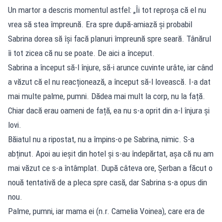
Un martor a descris momentul astfel: „Îi tot reproșa că el nu
vrea să stea împreună. Era spre după-amiază și probabil
Sabrina dorea să își facă planuri împreună spre seară. Tânărul
îi tot zicea că nu se poate. De aici a început.
Sabrina a început să-l înjure, să-i arunce cuvinte urâte, iar când
a văzut că el nu reacționează, a început să-l lovească. I-a dat
mai multe palme, pumni. Dădea mai mult la corp, nu la față.
Chiar dacă erau oameni de față, ea nu s-a oprit din a-l înjura și
lovi.
Băiatul nu a ripostat, nu a împins-o pe Sabrina, nimic. S-a
abținut. Apoi au ieșit din hotel și s-au îndepărtat, așa că nu am
mai văzut ce s-a întâmplat. După câteva ore, Șerban a făcut o
nouă tentativă de a pleca spre casă, dar Sabrina s-a opus din
nou.
Palme, pumni, iar mama ei (n.r. Camelia Voinea), care era de