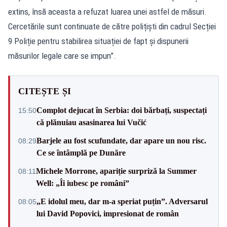
extins, însă aceasta a refuzat luarea unei astfel de măsuri.
Cercetările sunt continuate de către polițiști din cadrul Secției
9 Poliție pentru stabilirea situației de fapt și dispunerii
măsurilor legale care se impun”.
CITEȘTE ȘI
Complot dejucat în Serbia: doi bărbați, suspectați
15:50
că plănuiau asasinarea lui Vučić
Barjele au fost scufundate, dar apare un nou risc.
08:29
Ce se întâmplă pe Dunăre
Michele Morrone, apariție surpriză la Summer
08:11
Well: „Îi iubesc pe români”
„E idolul meu, dar m-a speriat puțin”. Adversarul
08:05
lui David Popovici, impresionat de român