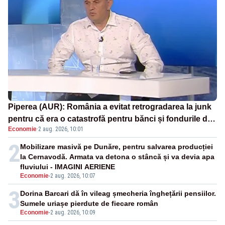
Piperea (AUR): România a evitat retrogradarea la junk
pentru că era o catastrofă pentru bănci și fondurile de
Economie
·
2 aug. 2026, 10:01
pensii
2
Mobilizare masivă pe Dunăre, pentru salvarea producției
la Cernavodă. Armata va detona o stâncă și va devia apa
fluviului - IMAGINI AERIENE
Economie
-
2 aug. 2026, 10:07
3
Dorina Barcari dă în vileag șmecheria înghețării pensiilor.
Sumele uriașe pierdute de fiecare român
Economie
-
2 aug. 2026, 10:09