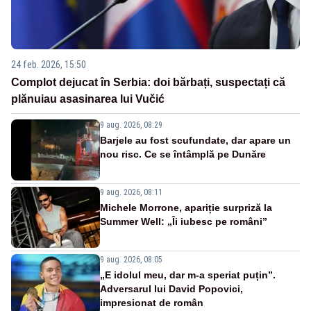
24 feb. 2026, 15:50
Complot dejucat în Serbia: doi bărbați, suspectați că
plănuiau asasinarea lui Vučić
9 aug. 2026, 08:29
Barjele au fost scufundate, dar apare un
nou risc. Ce se întâmplă pe Dunăre
9 aug. 2026, 08:11
Michele Morrone, apariție surpriză la
Summer Well: „Îi iubesc pe români”
9 aug. 2026, 08:05
„E idolul meu, dar m-a speriat puțin”.
Adversarul lui David Popovici,
impresionat de român