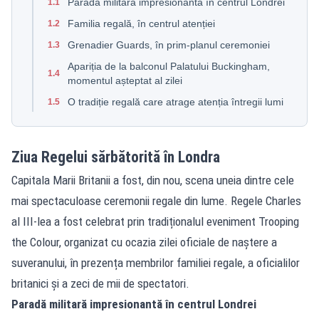
Paradă militară impresionantă în centrul Londrei
1.1
Familia regală, în centrul atenției
1.2
Grenadier Guards, în prim-planul ceremoniei
1.3
Apariția de la balconul Palatului Buckingham,
1.4
momentul așteptat al zilei
O tradiție regală care atrage atenția întregii lumi
1.5
Ziua Regelui sărbătorită în Londra
Capitala Marii Britanii a fost, din nou, scena uneia dintre cele
mai spectaculoase ceremonii regale din lume. Regele Charles
al III-lea a fost celebrat prin tradiționalul eveniment Trooping
the Colour, organizat cu ocazia zilei oficiale de naștere a
suveranului, în prezența membrilor familiei regale, a oficialilor
britanici și a zeci de mii de spectatori.
Paradă militară impresionantă în centrul Londrei