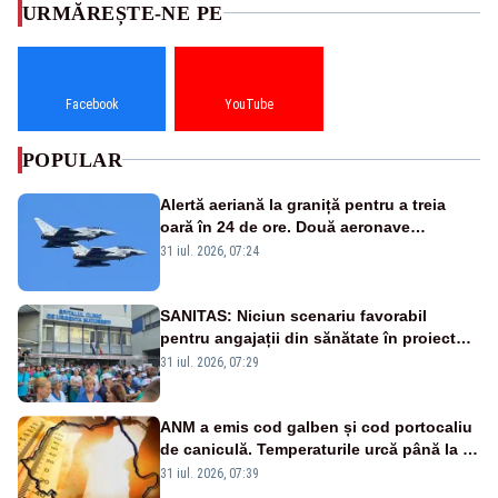
URMĂREȘTE-NE PE
Facebook
YouTube
POPULAR
Alertă aeriană la graniță pentru a treia
oară în 24 de ore. Două aeronave
Eurofighter britanice au fost ridicate de la
31 iul. 2026, 07:24
sol
SANITAS: Niciun scenariu favorabil
pentru angajații din sănătate în proiectul
Legii salarizării
31 iul. 2026, 07:29
ANM a emis cod galben și cod portocaliu
de caniculă. Temperaturile urcă până la 38
de grade, iar nopțile devin tropicale
31 iul. 2026, 07:39