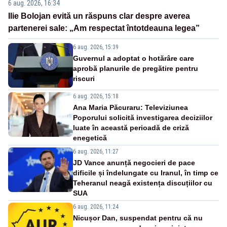
6 aug. 2026, 16:34
Ilie Bolojan evită un răspuns clar despre averea
partenerei sale: „Am respectat întotdeauna legea”
6 aug. 2026, 15:39
Guvernul a adoptat o hotărâre care
aprobă planurile de pregătire pentru
riscuri
6 aug. 2026, 15:18
Ana Maria Păcuraru: Televiziunea
Poporului solicită investigarea deciziilor
luate în această perioadă de criză
enegetică
6 aug. 2026, 11:27
JD Vance anunță negocieri de pace
dificile și îndelungate cu Iranul, în timp ce
Teheranul neagă existența discuțiilor cu
SUA
6 aug. 2026, 11:24
Nicușor Dan, suspendat pentru că nu