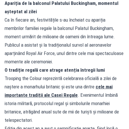
Apariția de la balconul Palatului Buckingham, momentul
așteptat al zilei
Ca în fiecare an, festivitățile s-au încheiat cu apariția
membrilor familiei regale la balconul Palatul Buckingham,
moment urmărit de milioane de oameni din întreaga lume.
Publicul a asistat și la tradiționalul survol al aeronavelor
aparținând Royal Air Force, unul dintre cele mai spectaculoase
momente ale ceremoniei.
O tradiție regală care atrage atenția întregii lumi
Trooping the Colour reprezintă celebrarea oficială a zilei de
naștere a monarhului britanic și este una dintre
cele mai
importante tradiții ale Casei Regale
. Evenimentul îmbină
istoria militară, protocolul regal și simbolurile monarhiei
britanice, atrăgând anual sute de mii de turiști și milioane de
telespectatori.
Ediția din acest an a avut o semnificație aparte, fiind încă o