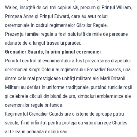
Wales, însoțită de cei trei copii ai săi, precum și Prințul William,
Prințesa Anne și Prințul Edward, care au avut roluri
ceremoniale în cadrul regimentelor Gărzilor Regale.
Prezența familiei regale a fost salutată de miile de persoane
adunate de-a lungul traseului paradei.
Grenadier Guards, în prim-planul ceremoniei
Punctul central al evenimentului a fost prezentarea drapelului
ceremonial King's Colour al regimentului Grenadier Guards, una
dintre cele mai prestigioase unități militare ale Marii Britanii.
Militarii au defilat în uniforme tradiționale, purtând tunicile roșii
și celebrele căciuli din blană de urs, simboluri emblematice ale
ceremoniilor regale britanice.
Regimentul Grenadier Guards are o istorie de aproape patru
secole, fiind înființat pentru protejarea viitorului rege Charles
al II-lea în perioada exilului său.