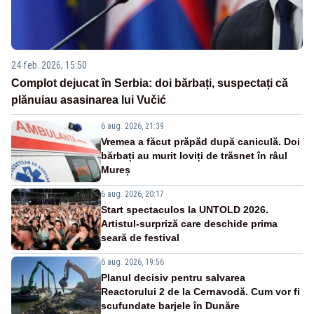
24 feb. 2026, 15:50
Complot dejucat în Serbia: doi bărbați, suspectați că
plănuiau asasinarea lui Vučić
6 aug. 2026, 21:39
Vremea a făcut prăpăd după caniculă. Doi
bărbați au murit loviți de trăsnet în râul
Mureș
6 aug. 2026, 20:17
Start spectaculos la UNTOLD 2026.
Artistul-surpriză care deschide prima
seară de festival
6 aug. 2026, 19:56
Planul decisiv pentru salvarea
Reactorului 2 de la Cernavodă. Cum vor fi
scufundate barjele în Dunăre