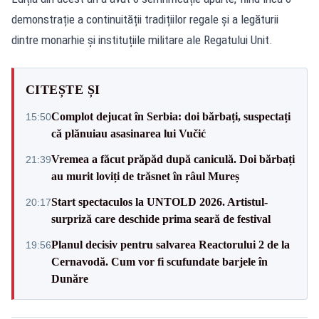
demonstrație a continuității tradițiilor regale și a legăturii
dintre monarhie și instituțiile militare ale Regatului Unit.
CITEȘTE ȘI
Complot dejucat în Serbia: doi bărbați, suspectați
15:50
că plănuiau asasinarea lui Vučić
Vremea a făcut prăpăd după caniculă. Doi bărbați
21:39
au murit loviți de trăsnet în râul Mureș
Start spectaculos la UNTOLD 2026. Artistul-
20:17
surpriză care deschide prima seară de festival
Planul decisiv pentru salvarea Reactorului 2 de la
19:56
Cernavodă. Cum vor fi scufundate barjele în
Dunăre