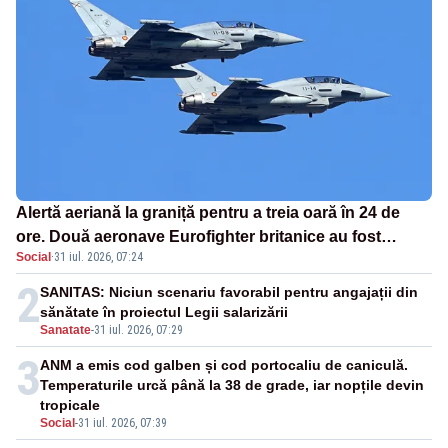
Alertă aeriană la graniță pentru a treia oară în 24 de
ore. Două aeronave Eurofighter britanice au fost
Social
·
31 iul. 2026, 07:24
ridicate de la sol
2
SANITAS: Niciun scenariu favorabil pentru angajații din
sănătate în proiectul Legii salarizării
Sanatate
-
31 iul. 2026, 07:29
3
ANM a emis cod galben și cod portocaliu de caniculă.
Temperaturile urcă până la 38 de grade, iar nopțile devin
tropicale
Social
-
31 iul. 2026, 07:39