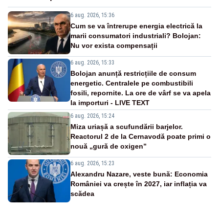
6 aug. 2026, 15:36
Cum se va întrerupe energia electrică la
marii consumatori industriali? Bolojan:
Nu vor exista compensații
6 aug. 2026, 15:33
Bolojan anunță restricțiile de consum
energetic. Centralele pe combustibili
fosili, repornite. La ore de vârf se va apela
la importuri - LIVE TEXT
6 aug. 2026, 15:24
Miza uriașă a scufundării barjelor.
Reactorul 2 de la Cernavodă poate primi o
nouă „gură de oxigen”
6 aug. 2026, 15:23
Alexandru Nazare, veste bună: Economia
României va crește în 2027, iar inflația va
scădea