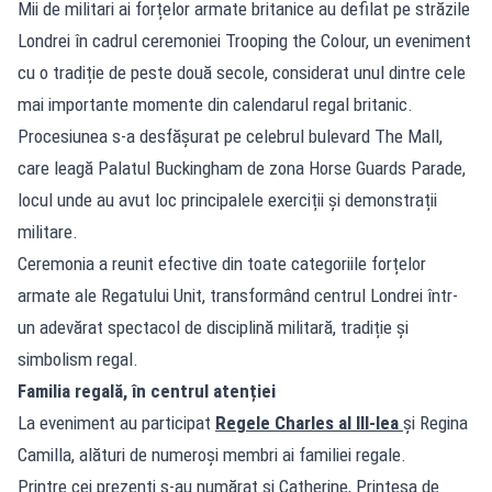
Mii de militari ai forțelor armate britanice au defilat pe străzile
Londrei în cadrul ceremoniei Trooping the Colour, un eveniment
cu o tradiție de peste două secole, considerat unul dintre cele
mai importante momente din calendarul regal britanic.
Procesiunea s-a desfășurat pe celebrul bulevard The Mall,
care leagă Palatul Buckingham de zona Horse Guards Parade,
locul unde au avut loc principalele exerciții și demonstrații
militare.
Ceremonia a reunit efective din toate categoriile forțelor
armate ale Regatului Unit, transformând centrul Londrei într-
un adevărat spectacol de disciplină militară, tradiție și
simbolism regal.
Familia regală, în centrul atenției
La eveniment au participat
Regele Charles al III-lea
și Regina
Camilla, alături de numeroși membri ai familiei regale.
Printre cei prezenți s-au numărat și Catherine, Prințesa de