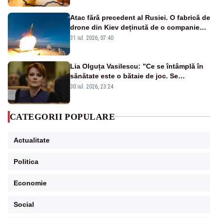
Atac fără precedent al Rusiei. O fabrică de
drone din Kiev deținută de o companie
americană, distrusă de o rachetă
31 iul. 2026, 07:40
rusească
Lia Olguța Vasilescu: ”Ce se întâmplă în
sănătate este o bătaie de joc. Se
guvernează extraordinar de prost”
30 iul. 2026, 23:24
CATEGORII POPULARE
Actualitate
Politica
Economie
Social