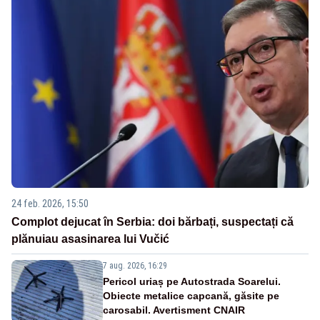
24 feb. 2026, 15:50
Complot dejucat în Serbia: doi bărbați, suspectați că
plănuiau asasinarea lui Vučić
7 aug. 2026, 16:29
Pericol uriaș pe Autostrada Soarelui.
Obiecte metalice capcană, găsite pe
carosabil. Avertisment CNAIR