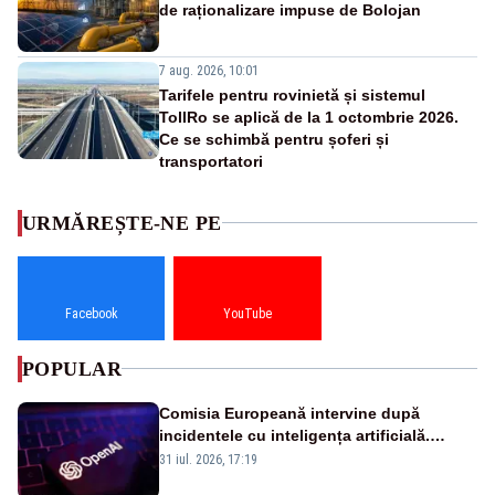
de raționalizare impuse de Bolojan
7 aug. 2026, 10:01
Tarifele pentru rovinietă și sistemul
TollRo se aplică de la 1 octombrie 2026.
Ce se schimbă pentru șoferi și
transportatori
URMĂREȘTE-NE PE
Facebook
YouTube
POPULAR
Comisia Europeană intervine după
incidentele cu inteligența artificială.
OpenAI și Anthropic, vizate
31 iul. 2026, 17:19