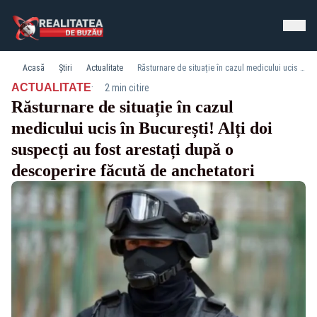
Acasă
Știri
Actualitate
Răsturnare de situație în cazul medicului ucis în București! Alți doi suspecți au fost arestați după o descoperire făcută de anchetatori
·
ACTUALITATE
2 min citire
Răsturnare de situație în cazul
medicului ucis în București! Alți doi
suspecți au fost arestați după o
descoperire făcută de anchetatori