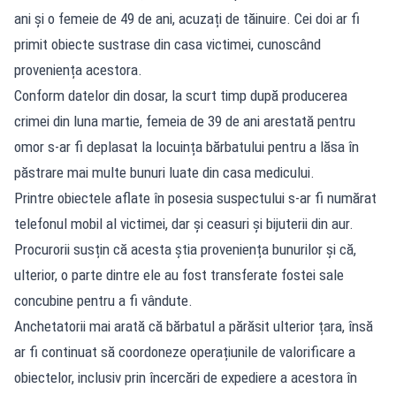
ani și o femeie de 49 de ani, acuzați de tăinuire. Cei doi ar fi
primit obiecte sustrase din casa victimei, cunoscând
proveniența acestora.
Conform datelor din dosar, la scurt timp după producerea
crimei din luna martie, femeia de 39 de ani arestată pentru
omor s-ar fi deplasat la locuința bărbatului pentru a lăsa în
păstrare mai multe bunuri luate din casa medicului.
Printre obiectele aflate în posesia suspectului s-ar fi numărat
telefonul mobil al victimei, dar și ceasuri și bijuterii din aur.
Procurorii susțin că acesta știa proveniența bunurilor și că,
ulterior, o parte dintre ele au fost transferate fostei sale
concubine pentru a fi vândute.
Anchetatorii mai arată că bărbatul a părăsit ulterior țara, însă
ar fi continuat să coordoneze operațiunile de valorificare a
obiectelor, inclusiv prin încercări de expediere a acestora în