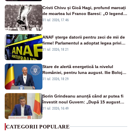
Cristi Chivu și Gică Hagi, profund marcați
de moartea lui Franco Baresi: „O legendă
a fotbalului mondial”
31 iul. 2026, 17:46
ANAF șterge datorii pentru zeci de mii de
firme! Parlamentul a adoptat legea privind
amnistia fiscală
31 iul. 2026, 18:21
Stare de alertă energetică la nivelul
României, pentru luna august. Ilie Bolojan
a anunțat importuri și posibile restricții –
31 iul. 2026, 18:29
VIDEO
Sorin Grindeanu anunță când ar putea fi
învestit noul Guvern: „După 15 august
sunt șanse mai mari”
31 iul. 2026, 16:49
CATEGORII POPULARE