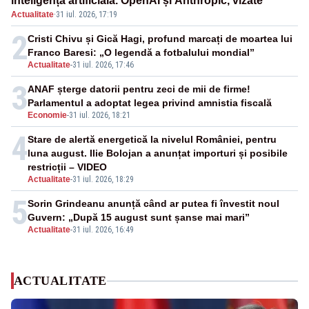
inteligența artificială. OpenAI și Anthropic, vizate
Actualitate
·
31 iul. 2026, 17:19
2
Cristi Chivu și Gică Hagi, profund marcați de moartea lui
Franco Baresi: „O legendă a fotbalului mondial”
Actualitate
-
31 iul. 2026, 17:46
3
ANAF șterge datorii pentru zeci de mii de firme!
Parlamentul a adoptat legea privind amnistia fiscală
Economie
-
31 iul. 2026, 18:21
4
Stare de alertă energetică la nivelul României, pentru
luna august. Ilie Bolojan a anunțat importuri și posibile
restricții – VIDEO
Actualitate
-
31 iul. 2026, 18:29
5
Sorin Grindeanu anunță când ar putea fi învestit noul
Guvern: „După 15 august sunt șanse mai mari”
Actualitate
-
31 iul. 2026, 16:49
ACTUALITATE