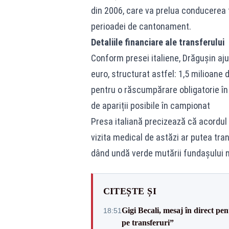
din 2006, care va prelua conducerea te
perioadei de cantonament.
Detaliile financiare ale transferului
Conform presei italiene, Drăgușin aju
euro, structurat astfel: 1,5 milioane
pentru o răscumpărare obligatorie în 
de apariții posibile în campionat
Presa italiană precizează că acordul v
vizita medical de astăzi ar putea tra
dând undă verde mutării fundașului n
CITEȘTE ȘI
Gigi Becali, mesaj în direct p
18:51
pe transferuri”