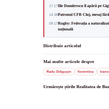
Ilie Dumitrescu îl apără pe Gi
17:17
Patronul CFR Cluj, mesaj fără
14:38
Rugby: Federația a naturalizat 
09:17
națională
Distribuie articolul
Mai multe articole despre
Radu Drăgușin
fiorentina
trans
Urmărește știrile Realitatea de Bu