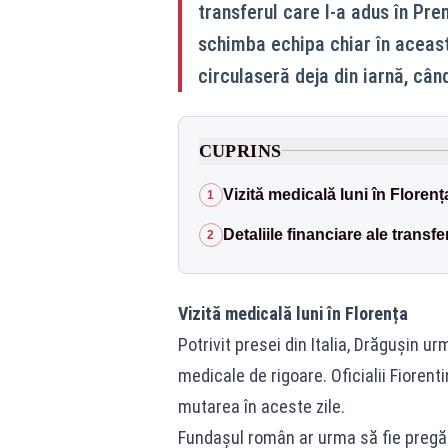
transferul care l-a adus în Pr
schimba echipa chiar în aceast
circulaseră deja din iarnă, când
CUPRINS
Vizită medicală luni în Florenț
1
Detaliile financiare ale transfe
2
Vizită medicală luni în Florența
Potrivit presei din Italia, Drăgușin ur
medicale de rigoare. Oficialii Fiorenti
mutarea în aceste zile.
Fundașul român ar urma să fie pregăt