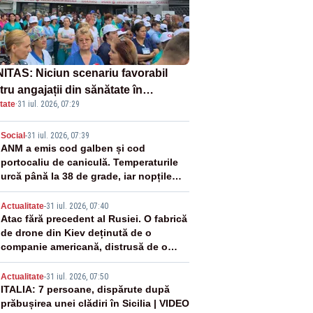
ITAS: Niciun scenariu favorabil
ru angajații din sănătate în
tate
·
31 iul. 2026, 07:29
ectul Legii salarizării
2
Social
-
31 iul. 2026, 07:39
ANM a emis cod galben și cod
portocaliu de caniculă. Temperaturile
urcă până la 38 de grade, iar nopțile
devin tropicale
3
Actualitate
-
31 iul. 2026, 07:40
Atac fără precedent al Rusiei. O fabrică
de drone din Kiev deținută de o
companie americană, distrusă de o
rachetă rusească
4
Actualitate
-
31 iul. 2026, 07:50
ITALIA: 7 persoane, dispărute după
prăbușirea unei clădiri în Sicilia | VIDEO