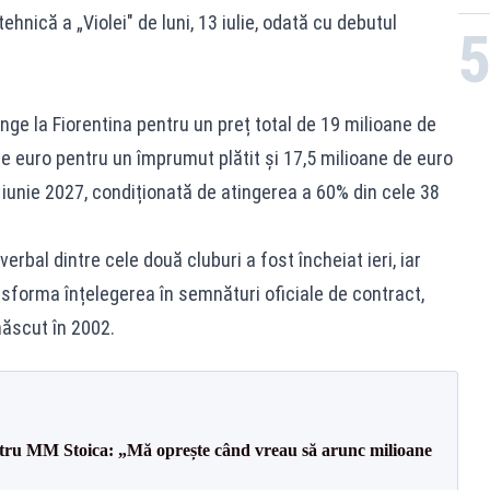
hnică a „Violei" de luni, 13 iulie, odată cu debutul
nge la Fiorentina pentru un preț total de 19 milioane de
 de euro pentru un împrumut plătit și 17,5 milioane de euro
iunie 2027, condiționată de atingerea a 60% din cele 38
erbal dintre cele două cluburi a fost încheiat ieri, iar
nsforma înțelegerea în semnături oficiale de contract,
ăscut în 2002.
entru MM Stoica: „Mă oprește când vreau să arunc milioane