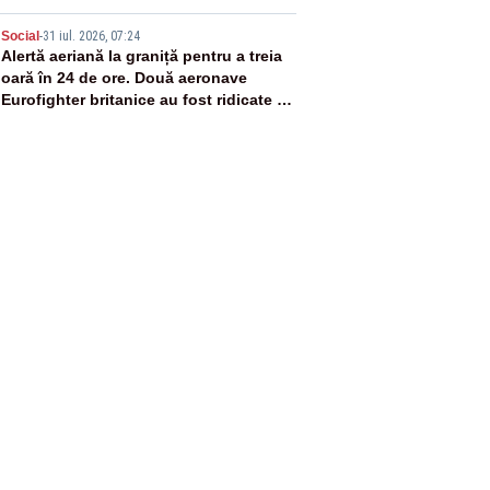
5
Social
-
31 iul. 2026, 07:24
Alertă aeriană la graniță pentru a treia
oară în 24 de ore. Două aeronave
Eurofighter britanice au fost ridicate de
la sol