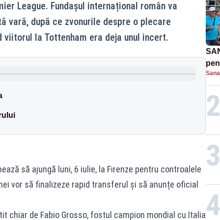
emier League. Fundașul internațional român va
ă vară, după ce zvonurile despre o plecare
 viitorul la Tottenham era deja unul incert.
SAN
pent
Sana
proi
a
rului
mează să ajungă luni, 6 iulie, la Firenze pentru controalele
nei vor să finalizeze rapid transferul și să anunțe oficial
it chiar de Fabio Grosso, fostul campion mondial cu Italia