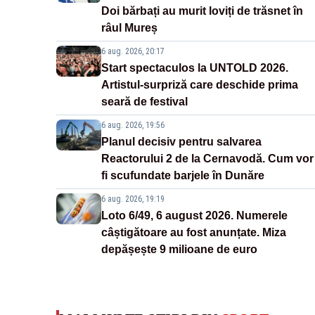
Doi bărbați au murit loviți de trăsnet în
râul Mureș
6 aug. 2026, 20:17
Start spectaculos la UNTOLD 2026.
Artistul-surpriză care deschide prima
seară de festival
6 aug. 2026, 19:56
Planul decisiv pentru salvarea
Reactorului 2 de la Cernavodă. Cum vor
fi scufundate barjele în Dunăre
6 aug. 2026, 19:19
Loto 6/49, 6 august 2026. Numerele
câștigătoare au fost anunțate. Miza
depășește 9 milioane de euro