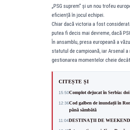
„PSG suprem” și un nou trofeu europe
eficiență în jocul echipei.
Chiar dacă victoria a fost considerat
putea fi decis mai devreme, dacă PSG a
În ansamblu, presa europeană a văzut
statutul de campioană, iar Arsenal a
gestionarea momentelor cheie decât 
CITEȘTE ȘI
Complot dejucat în Serbia: doi 
15:50
Cod galben de inundații în Româ
12:36
până sâmbătă
DESTINAȚII DE WEEKEND: sfâr
11:04