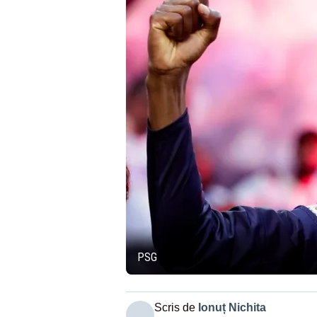
PSG
Scris de
Ionuț Nichita