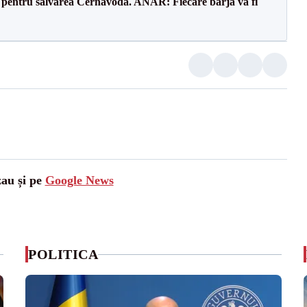
e pentru salvarea Cernavodă. ANAR: Fiecare barjă va fi
zau și pe
Google News
POLITICA