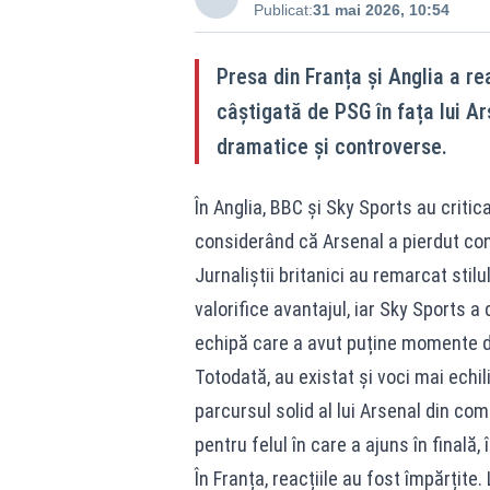
Publicat:
31 mai 2026, 10:54
Presa din Franța și Anglia a r
câștigată de PSG în fața lui 
dramatice și controverse.
În Anglia, BBC și Sky Sports au critica
considerând că Arsenal a pierdut con
Jurnaliștii britanici au remarcat stilu
valorifice avantajul, iar Sky Sports a
echipă care a avut puține momente de i
Totodată, au existat și voci mai echil
parcursul solid al lui Arsenal din co
pentru felul în care a ajuns în finală
În Franța, reacțiile au fost împărțite.