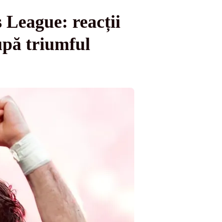
 League: reacții
upă triumful