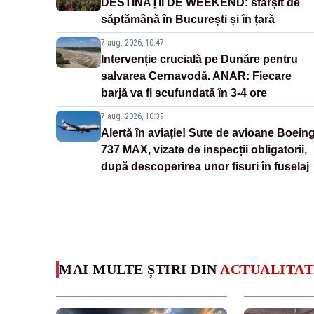
DESTINAȚII DE WEEKEND: sfârșit de
săptămână în București și în țară
7 aug. 2026, 10:47
Intervenție crucială pe Dunăre pentru
salvarea Cernavodă. ANAR: Fiecare
barjă va fi scufundată în 3-4 ore
7 aug. 2026, 10:39
Alertă în aviație! Sute de avioane Boein
737 MAX, vizate de inspecții obligatorii,
după descoperirea unor fisuri în fuselaj
MAI MULTE ȘTIRI DIN
ACTUALITAT