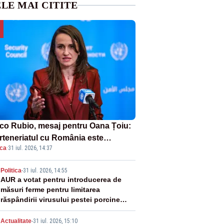
LE MAI CITITE
co Rubio, mesaj pentru Oana Țoiu:
rteneriatul cu România este
ica
·
31 iul. 2026, 14:37
rnic și prețuit”
2
Politica
-
31 iul. 2026, 14:55
AUR a votat pentru introducerea de
măsuri ferme pentru limitarea
răspândirii virusului pestei porcine
africane
Actualitate
-
31 iul. 2026, 15:10