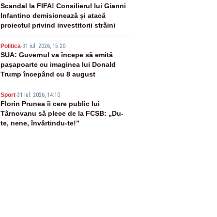
3
Scandal la FIFA! Consilierul lui Gianni
Infantino demisionează și atacă
proiectul privind investitorii străini
4
Politica
-
31 iul. 2026, 15:20
SUA: Guvernul va începe să emită
paşapoarte cu imaginea lui Donald
Trump începând cu 8 august
5
Sport
-
31 iul. 2026, 14:10
Florin Prunea îi cere public lui
Târnovanu să plece de la FCSB: „Du-
te, nene, învârtindu-te!”