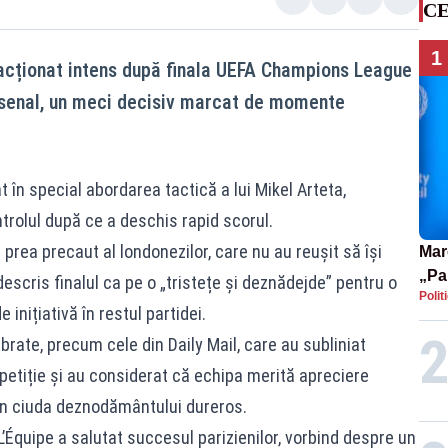
CE
1
eacționat intens după finala UEFA Champions League
Arsenal, un meci decisiv marcat de momente
t în special abordarea tactică a lui Mikel Arteta,
trolul după ce a deschis rapid scorul.
l prea precaut al londonezilor, care nu au reușit să își
Mar
„Pa
 descris finalul ca pe o „tristețe și deznădejde” pentru o
Polit
pute
nițiativă în restul partidei.
ibrate, precum cele din Daily Mail, care au subliniat
mpetiție și au considerat că echipa merită apreciere
, în ciuda deznodământului dureros.
 L’Équipe a salutat succesul parizienilor, vorbind despre un