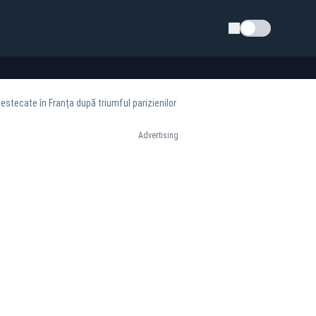
Schimba tema
estecate în Franța după triumful parizienilor
Advertising