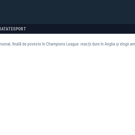
NATATE
SPORT
senal, finală de poveste în Champions League: reacții dure în Anglia și elogii am