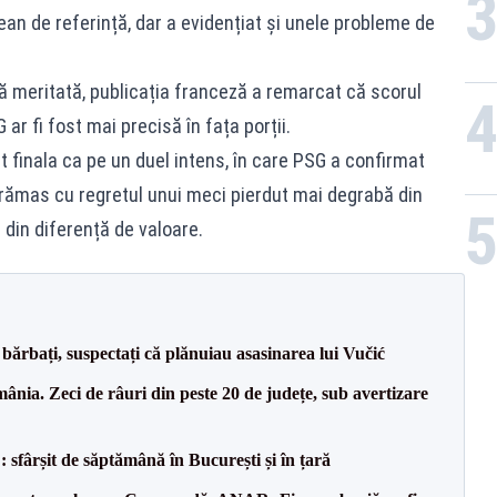
an de referință, dar a evidențiat și unele probleme de
ă meritată, publicația franceză a remarcat că scorul
r fi fost mai precisă în fața porții.
 finala ca pe un duel intens, în care PSG a confirmat
 rămas cu regretul unui meci pierdut mai degrabă din
din diferență de valoare.
bărbați, suspectați că plănuiau asasinarea lui Vučić
nia. Zeci de râuri din peste 20 de județe, sub avertizare
șit de săptămână în București și în țară