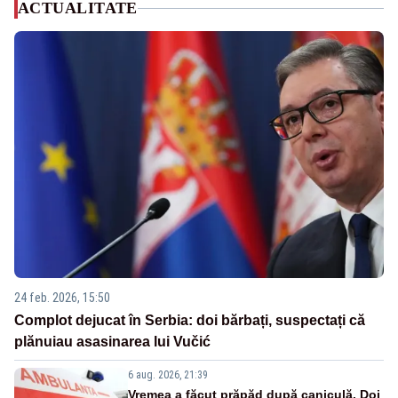
ACTUALITATE
24 feb. 2026, 15:50
Complot dejucat în Serbia: doi bărbați, suspectați că
plănuiau asasinarea lui Vučić
6 aug. 2026, 21:39
Vremea a făcut prăpăd după caniculă. Doi