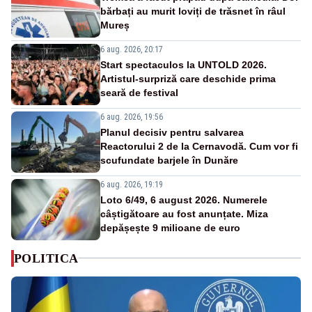
bărbați au murit loviți de trăsnet în râul
Mureș
6 aug. 2026, 20:17
Start spectaculos la UNTOLD 2026.
Artistul-surpriză care deschide prima
seară de festival
6 aug. 2026, 19:56
Planul decisiv pentru salvarea
Reactorului 2 de la Cernavodă. Cum vor fi
scufundate barjele în Dunăre
6 aug. 2026, 19:19
Loto 6/49, 6 august 2026. Numerele
câștigătoare au fost anunțate. Miza
depășește 9 milioane de euro
POLITICA