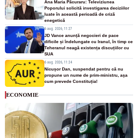
Ana Maria Păcuraru: Televiziunea
Poporului solicită investigarea deciziilor
luate în această perioadă de criză
enegetică
6 aug. 2026, 11:27
JD Vance anunță negocieri de pace
dificile și îndelungate cu Iranul, în timp ce
Teheranul neagă existența discuțiilor cu
SUA
6 aug. 2026, 11:24
Nicușor Dan, suspendat pentru că nu
propune un nume de prim-ministru, așa
cum prevede Constituția!
ECONOMIE