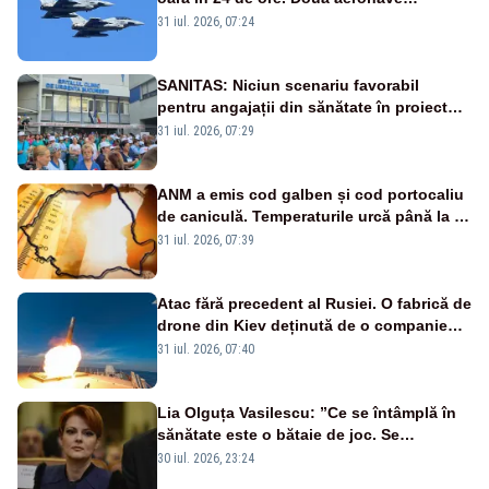
Eurofighter britanice au fost ridicate de la
31 iul. 2026, 07:24
sol
SANITAS: Niciun scenariu favorabil
pentru angajații din sănătate în proiectul
Legii salarizării
31 iul. 2026, 07:29
ANM a emis cod galben și cod portocaliu
de caniculă. Temperaturile urcă până la 38
de grade, iar nopțile devin tropicale
31 iul. 2026, 07:39
Atac fără precedent al Rusiei. O fabrică de
drone din Kiev deținută de o companie
americană, distrusă de o rachetă
31 iul. 2026, 07:40
rusească
Lia Olguța Vasilescu: ”Ce se întâmplă în
sănătate este o bătaie de joc. Se
guvernează extraordinar de prost”
30 iul. 2026, 23:24