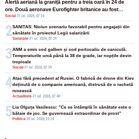
Alertă aeriană la graniță pentru a treia oară în 24 de
ore. Două aeronave Eurofighter britanice au fost
Social
·
31 iul. 2026, 07:24
ridicate de la sol
2
SANITAS: Niciun scenariu favorabil pentru angajații din
sănătate în proiectul Legii salarizării
Sanatate
-
31 iul. 2026, 07:29
3
ANM a emis cod galben și cod portocaliu de caniculă.
Temperaturile urcă până la 38 de grade, iar nopțile devin
tropicale
Social
-
31 iul. 2026, 07:39
4
Atac fără precedent al Rusiei. O fabrică de drone din Kiev
deținută de o companie americană, distrusă de o rachetă
rusească
Actualitate
-
31 iul. 2026, 07:40
5
Lia Olguța Vasilescu: ”Ce se întâmplă în sănătate este o
bătaie de joc. Se guvernează extraordinar de prost”
Politica
-
30 iul. 2026, 23:24