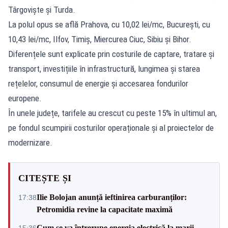
Târgoviște și Turda.
La polul opus se află Prahova, cu 10,02 lei/mc, București, cu
10,43 lei/mc, Ilfov, Timiș, Miercurea Ciuc, Sibiu și Bihor.
Diferențele sunt explicate prin costurile de captare, tratare și
transport, investițiile în infrastructură, lungimea și starea
rețelelor, consumul de energie și accesarea fondurilor
europene.
În unele județe, tarifele au crescut cu peste 15% în ultimul an,
pe fondul scumpirii costurilor operaționale și al proiectelor de
modernizare.
CITEȘTE ȘI
Ilie Bolojan anunță ieftinirea carburanților:
17:38
Petromidia revine la capacitate maximă
Cum se va întrerupe energia electrică la marii
15:36