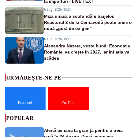
la importuri - LIVE TEXT
6 aug. 2026, 15:24
Miza uriașă a scufundării barjelor.
Reactorul 2 de la Cernavodă poate primi o
nouă „gură de oxigen”
6 aug. 2026, 15:23
Alexandru Nazare, veste bună: Economia
României va crește în 2027, iar inflația va
scădea
URMĂREȘTE-NE PE
Facebook
YouTube
POPULAR
Alertă aeriană la graniță pentru a treia
oară în 24 de ore. Două aeronave