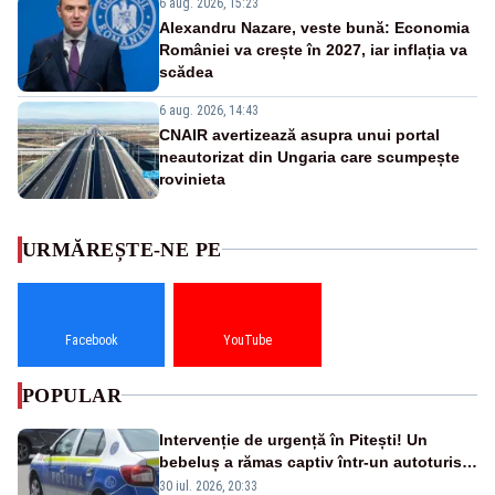
6 aug. 2026, 15:23
Alexandru Nazare, veste bună: Economia
României va crește în 2027, iar inflația va
scădea
6 aug. 2026, 14:43
CNAIR avertizează asupra unui portal
neautorizat din Ungaria care scumpește
rovinieta
URMĂREȘTE-NE PE
Facebook
YouTube
POPULAR
Intervenție de urgență în Pitești! Un
bebeluș a rămas captiv într-un autoturism
din cauza unei defecțiuni
30 iul. 2026, 20:33