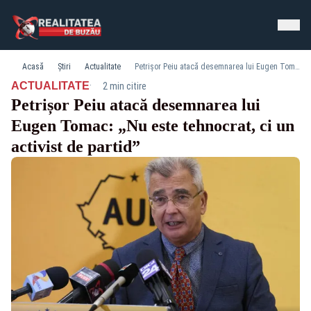
Acasă
Știri
Actualitate
Petrișor Peiu atacă desemnarea lui Eugen Tomac: „Nu este tehnocrat, ci un activist de partid”
·
ACTUALITATE
2 min citire
Petrișor Peiu atacă desemnarea lui
Eugen Tomac: „Nu este tehnocrat, ci un
activist de partid”