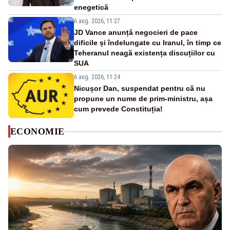
enegetică
6 aug. 2026, 11:27
JD Vance anunță negocieri de pace
dificile și îndelungate cu Iranul, în timp ce
Teheranul neagă existența discuțiilor cu
SUA
6 aug. 2026, 11:24
Nicușor Dan, suspendat pentru că nu
propune un nume de prim-ministru, așa
cum prevede Constituția!
ECONOMIE