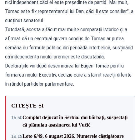
nici independent căci el este preşedinte de partid. Mai mult,
Tomac este fix reprezentantul lui Dan, căci îi este consilier”, a
susținut senatorul.
Totodată, acesta a făcut mai multe comparații istorice și a
afirmat că un eventual guvern condus de Tomac ar putea
semăna cu formule politice din perioada interbelică, susținând
că independența noului premier este discutabilă.
Declarațiile vin după desemnarea lui Eugen Tomac pentru
formarea noului Executiv, decizie care a stârnit reacții diferite
în rândul partidelor parlamentare.
CITEȘTE ȘI
Complot dejucat în Serbia: doi bărbați, suspectați
15:50
că plănuiau asasinarea lui Vučić
Loto 6/49, 6 august 2026. Numerele câștigătoare
19:19