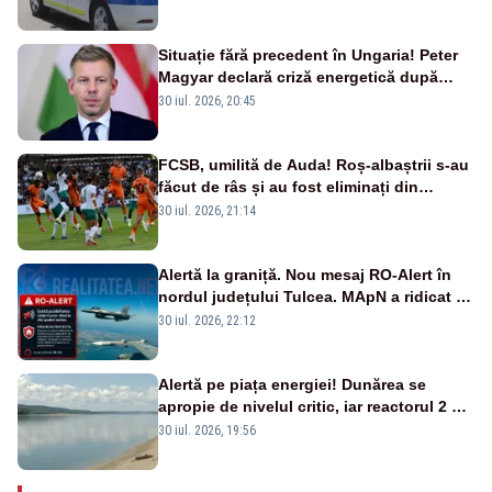
Situație fără precedent în Ungaria! Peter
Magyar declară criză energetică după
oprirea centralei de la Paks
30 iul. 2026, 20:45
FCSB, umilită de Auda! Roș-albaștrii s-au
făcut de râs și au fost eliminați din
Conference League
30 iul. 2026, 21:14
Alertă la graniță. Nou mesaj RO-Alert în
nordul județului Tulcea. MApN a ridicat de
la sol două avioane F-16
30 iul. 2026, 22:12
Alertă pe piața energiei! Dunărea se
apropie de nivelul critic, iar reactorul 2 de
la Cernavodă ar putea fi oprit
30 iul. 2026, 19:56