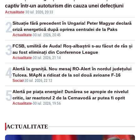
captiv într-un autoturism din cauza unei defecțiuni
Actualitate
·
30 iul. 2026, 20:33
2
Situație fără precedent în Ungaria! Peter Magyar declară
criză energetică după oprirea centralei de la Paks
Actualitate
-
30 iul. 2026, 20:45
3
FCSB, umilită de Auda! Roș-albaștrii s-au făcut de râs și
au fost eliminați din Conference League
Actualitate
-
30 iul. 2026, 21:14
4
Alertă la graniță. Nou mesaj RO-Alert în nordul județului
Tulcea. MApN a ridicat de la sol două avioane F-16
Social
-
30 iul. 2026, 22:12
5
Alertă pe piața energiei! Dunărea se apropie de nivelul
critic, iar reactorul 2 de la Cernavodă ar putea fi oprit
Actualitate
-
30 iul. 2026, 19:56
ACTUALITATE