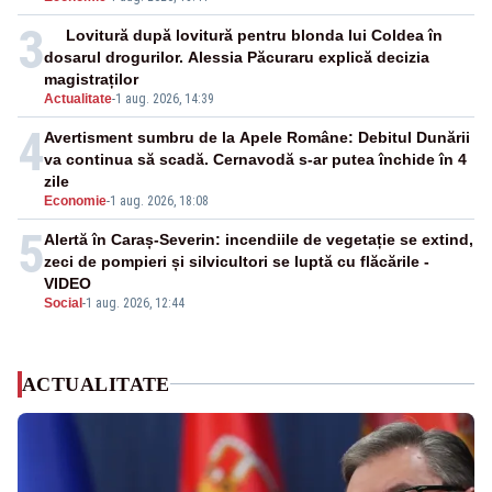
3
Lovitură după lovitură pentru blonda lui Coldea în
dosarul drogurilor. Alessia Păcuraru explică decizia
magistraților
Actualitate
-
1 aug. 2026, 14:39
4
Avertisment sumbru de la Apele Române: Debitul Dunării
va continua să scadă. Cernavodă s-ar putea închide în 4
zile
Economie
-
1 aug. 2026, 18:08
5
Alertă în Caraș-Severin: incendiile de vegetație se extind,
zeci de pompieri și silvicultori se luptă cu flăcările -
VIDEO
Social
-
1 aug. 2026, 12:44
ACTUALITATE