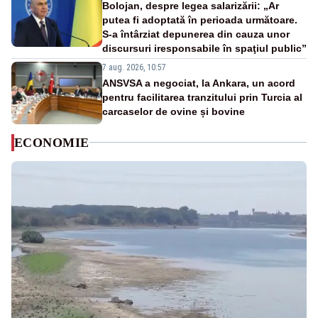
Bolojan, despre legea salarizării: „Ar
putea fi adoptată în perioada următoare.
S-a întârziat depunerea din cauza unor
discursuri iresponsabile în spaţiul public”
7 aug. 2026, 10:57
ANSVSA a negociat, la Ankara, un acord
pentru facilitarea tranzitului prin Turcia al
carcaselor de ovine și bovine
ECONOMIE