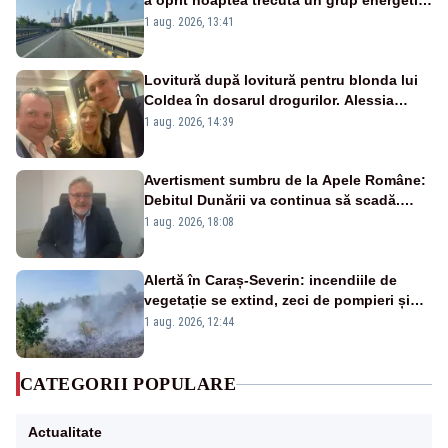
a oprit noaptea trecută un grup energetic
de la Rovinari
1 aug. 2026, 13:41
Lovitură după lovitură pentru blonda lui
Coldea în dosarul drogurilor. Alessia
Păcuraru explică decizia magistraților
1 aug. 2026, 14:39
Avertisment sumbru de la Apele Române:
Debitul Dunării va continua să scadă.
Cernavodă s-ar putea închide în 4 zile
1 aug. 2026, 18:08
Alertă în Caraș-Severin: incendiile de
vegetație se extind, zeci de pompieri și
silvicultori se luptă cu flăcările - VIDEO
1 aug. 2026, 12:44
CATEGORII POPULARE
Actualitate