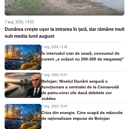
7 aug. 2026, 14:03
Dunărea crește ușor la intrarea în țară, dar rămâne mult
sub media lunii august
7 aug. 2026, 13:02
În intervalul orar de seară, consumul de
curent „a scăzut cu 200-300 de megawați”
7 aug. 2026, 10:51
Bolojan: Nivelul Dunării asigură o
funcționare a centralei de la Cernavodă
de patru-cinci zile dacă debitele vor
scădea
7 aug. 2026, 10:43
Criza din energie. Cine scapă de măsurile
de raționalizare impuse de Bolojan