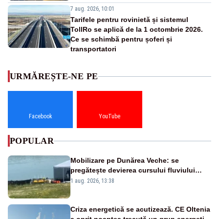
7 aug. 2026, 10:01
Tarifele pentru rovinietă și sistemul
TollRo se aplică de la 1 octombrie 2026.
Ce se schimbă pentru șoferi și
transportatori
URMĂREȘTE-NE PE
Facebook
YouTube
POPULAR
Mobilizare pe Dunărea Veche: se
pregătește devierea cursului fluviului
către Cernavodă – VIDEO
1 aug. 2026, 13:38
Criza energetică se acutizează. CE Oltenia