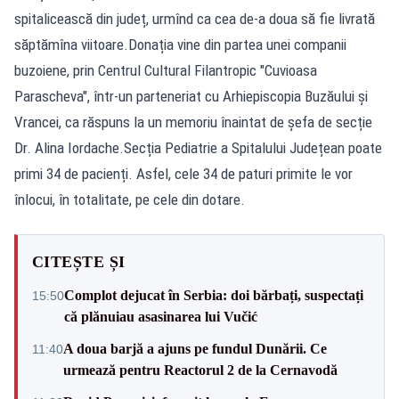
spitalicească din județ, urmînd ca cea de-a doua să fie livrată
săptămîna viitoare.Donația vine din partea unei companii
buzoiene, prin Centrul Cultural Filantropic "Cuvioasa
Parascheva", într-un parteneriat cu Arhiepiscopia Buzăului și
Vrancei, ca răspuns la un memoriu înaintat de șefa de secție
Dr. Alina Iordache.Secția Pediatrie a Spitalului Județean poate
primi 34 de pacienți. Asfel, cele 34 de paturi primite le vor
înlocui, în totalitate, pe cele din dotare.
CITEȘTE ȘI
Complot dejucat în Serbia: doi bărbați, suspectați
15:50
că plănuiau asasinarea lui Vučić
A doua barjă a ajuns pe fundul Dunării. Ce
11:40
urmează pentru Reactorul 2 de la Cernavodă