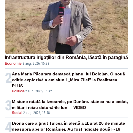
Infrastructura irigațiilor din România, lăsată în paragină
Economie
·
2 aug. 2026, 15:38
2
Ana Maria Păcuraru demască planul lui Bolojan. O nouă
ediție explozivă a emisiunii „Miza Zilei” la Realitatea
PLUS
Politica
-
2 aug. 2026, 15:42
3
Misiune ratată la Izvoarele, pe Dunăre: stânca nu a cedat,
militarii reiau detonările luni – VIDEO
Social
-
2 aug. 2026, 15:48
4
Drona care a ținut Tulcea în alertă a zburat 20 de minute
deasupra apelor României. Au fost ridicate două F-16