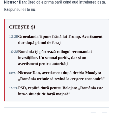
Nicușor Dan:
Cred că e prima oară când aud întrebarea asta.
Răspunsul este nu.
CITEȘTE ȘI
Groenlanda îi pune frână lui Trump. Avertisment
13:35
dur după planul de foraj
România își păstrează ratingul recomandat
10:38
investițiilor. Un semnal pozitiv, dar și un
avertisment pentru autorități
Nicușor Dan, avertisment după decizia Moody’s:
08:51
„România trebuie să revină la creștere economică”
PSD, replică dură pentru Bolojan: „România este
15:26
într-o situație de forță majoră”