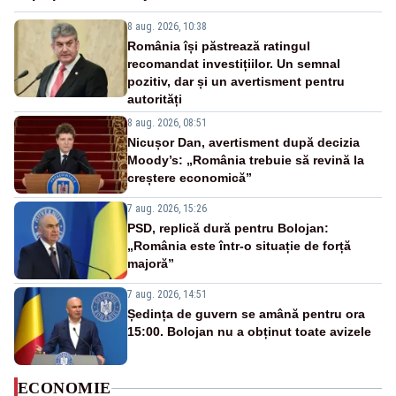
8 aug. 2026, 10:38
România își păstrează ratingul
recomandat investițiilor. Un semnal
pozitiv, dar și un avertisment pentru
autorități
8 aug. 2026, 08:51
Nicușor Dan, avertisment după decizia
Moody’s: „România trebuie să revină la
creștere economică”
7 aug. 2026, 15:26
PSD, replică dură pentru Bolojan:
„România este într-o situație de forță
majoră”
7 aug. 2026, 14:51
Ședința de guvern se amână pentru ora
15:00. Bolojan nu a obținut toate avizele
ECONOMIE