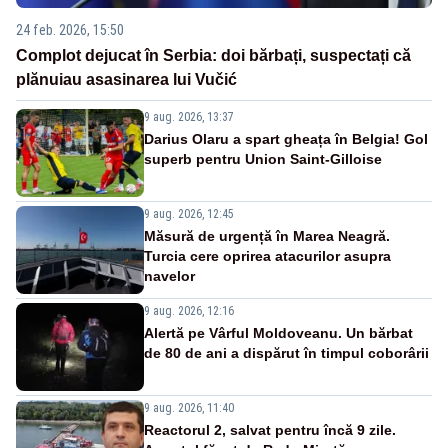
24 feb. 2026, 15:50
Complot dejucat în Serbia: doi bărbați, suspectați că
plănuiau asasinarea lui Vučić
9 aug. 2026, 13:37
Darius Olaru a spart gheața în Belgia! Gol
superb pentru Union Saint-Gilloise
9 aug. 2026, 12:45
Măsură de urgență în Marea Neagră.
Turcia cere oprirea atacurilor asupra
navelor
9 aug. 2026, 12:16
Alertă pe Vârful Moldoveanu. Un bărbat
de 80 de ani a dispărut în timpul coborârii
9 aug. 2026, 11:40
Reactorul 2, salvat pentru încă 9 zile.