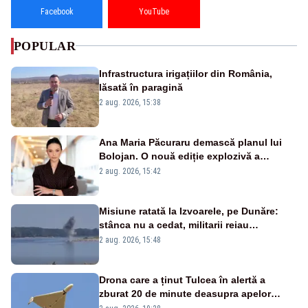
Facebook
YouTube
POPULAR
Infrastructura irigațiilor din România,
lăsată în paragină
2 aug. 2026, 15:38
Ana Maria Păcuraru demască planul lui
Bolojan. O nouă ediție explozivă a
emisiunii „Miza Zilei” la Realitatea PLUS
2 aug. 2026, 15:42
Misiune ratată la Izvoarele, pe Dunăre:
stânca nu a cedat, militarii reiau
detonările luni – VIDEO
2 aug. 2026, 15:48
Drona care a ținut Tulcea în alertă a
zburat 20 de minute deasupra apelor
României. Au fost ridicate două F-16