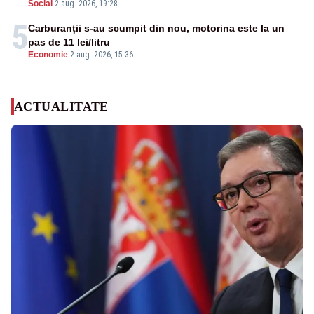
Social
-
2 aug. 2026, 19:28
5
Carburanții s-au scumpit din nou, motorina este la un
pas de 11 lei/litru
Economie
-
2 aug. 2026, 15:36
ACTUALITATE