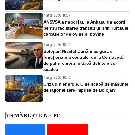
7 aug. 2026, 10:57
ANSVSA a negociat, la Ankara, un acord
pentru facilitarea tranzitului prin Turcia al
carcaselor de ovine și bovine
7 aug. 2026, 10:51
Bolojan: Nivelul Dunării asigură o
funcționare a centralei de la Cernavodă
de patru-cinci zile dacă debitele vor
scădea
7 aug. 2026, 10:43
Criza din energie. Cine scapă de măsurile
de raționalizare impuse de Bolojan
URMĂREȘTE-NE PE