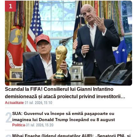
1
Scandal la FIFA! Consilierul lui Gianni Infantino
demisionează și atacă proiectul privind investitorii
Actualitate
·
31 iul. 2026, 15:10
străini
2
SUA: Guvernul va începe să emită paşapoarte cu
imaginea lui Donald Trump începând cu 8 august
Politica
-
31 iul. 2026, 15:20
Mihai Enache (liderul deputaților AUR): „Senatorii PNL și