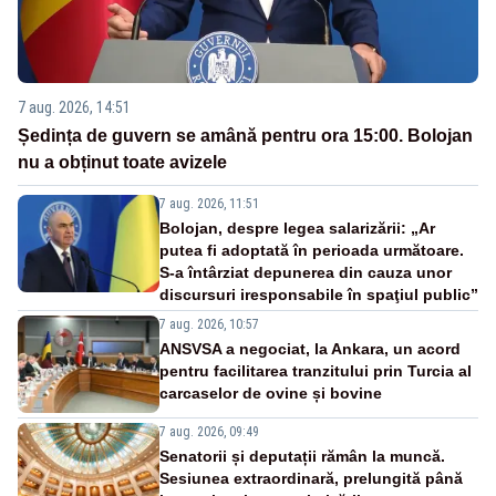
7 aug. 2026, 14:51
Ședința de guvern se amână pentru ora 15:00. Bolojan
nu a obținut toate avizele
7 aug. 2026, 11:51
Bolojan, despre legea salarizării: „Ar
putea fi adoptată în perioada următoare.
S-a întârziat depunerea din cauza unor
discursuri iresponsabile în spaţiul public”
7 aug. 2026, 10:57
ANSVSA a negociat, la Ankara, un acord
pentru facilitarea tranzitului prin Turcia al
carcaselor de ovine și bovine
7 aug. 2026, 09:49
Senatorii și deputații rămân la muncă.
Sesiunea extraordinară, prelungită până