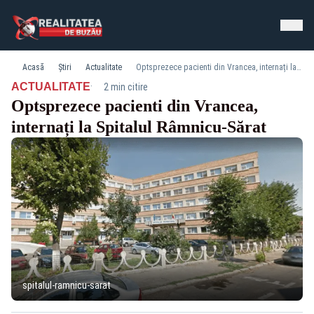
Acasă
Știri
Actualitate
Optsprezece pacienti din Vrancea, internați la Spitalul Râmnicu-Sărat
·
ACTUALITATE
2 min citire
Optsprezece pacienti din Vrancea,
internați la Spitalul Râmnicu-Sărat
spitalul-ramnicu-sarat