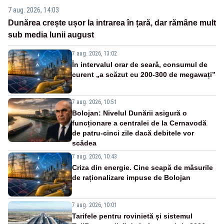
7 aug. 2026, 14:03
Dunărea crește ușor la intrarea în țară, dar rămâne mult
sub media lunii august
7 aug. 2026, 13:02
În intervalul orar de seară, consumul de
curent „a scăzut cu 200-300 de megawați”
7 aug. 2026, 10:51
Bolojan: Nivelul Dunării asigură o
funcționare a centralei de la Cernavodă
de patru-cinci zile dacă debitele vor
scădea
7 aug. 2026, 10:43
Criza din energie. Cine scapă de măsurile
de raționalizare impuse de Bolojan
7 aug. 2026, 10:01
Tarifele pentru rovinietă și sistemul