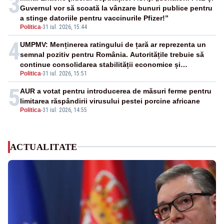
3
Guvernul vor să scoată la vânzare bunuri publice pentru
a stinge datoriile pentru vaccinurile Pfizer!”
Politica
-
31 iul. 2026, 15:44
4
UMPMV: Menținerea ratingului de țară ar reprezenta un
semnal pozitiv pentru România. Autoritățile trebuie să
continue consolidarea stabilității economice și
Politica
-
31 iul. 2026, 15:51
financiare
5
AUR a votat pentru introducerea de măsuri ferme pentru
limitarea răspândirii virusului pestei porcine africane
Politica
-
31 iul. 2026, 14:55
ACTUALITATE