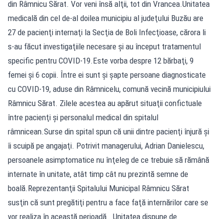
din Râmnicu Sărat. Vor veni însă alţii, tot din Vrancea.Unitatea
medicală din cel de-al doilea municipiu al judeţului Buzău are
27 de pacienţi internaţi la Secţia de Boli Infecţioase, cărora li
s-au făcut investigaţiile necesare şi au început tratamentul
specific pentru COVID-19.Este vorba despre 12 bărbaţi, 9
femei şi 6 copii. Între ei sunt şi şapte persoane diagnosticate
cu COVID-19, aduse din Râmnicelu, comună vecină municipiului
Râmnicu Sărat. Zilele acestea au apărut situaţii confictuale
între pacienţi şi personalul medical din spitalul
râmnicean.Surse din spital spun că unii dintre pacienţi înjură şi
îi scuipă pe angajaţi. Potrivit managerului, Adrian Danielescu,
persoanele asimptomatice nu înţeleg de ce trebuie să rămână
internate în unitate, atât timp cât nu prezintă semne de
boală.Reprezentanţii Spitalului Municipal Râmnicu Sărat
susţin că sunt pregătiţi pentru a face faţă internărilor care se
vor realiza în această perioadă. Unitatea dispune de