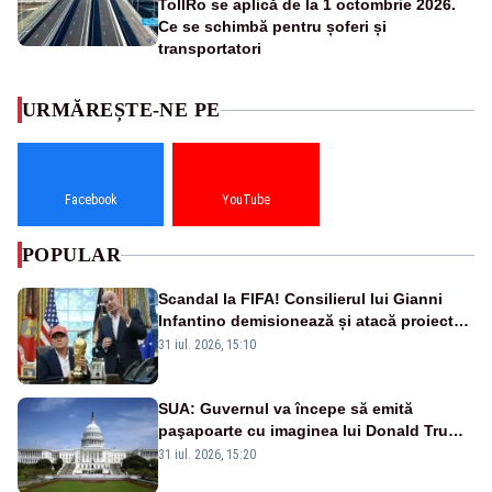
TollRo se aplică de la 1 octombrie 2026.
Ce se schimbă pentru șoferi și
transportatori
URMĂREȘTE-NE PE
Facebook
YouTube
POPULAR
Scandal la FIFA! Consilierul lui Gianni
Infantino demisionează și atacă proiectul
privind investitorii străini
31 iul. 2026, 15:10
SUA: Guvernul va începe să emită
paşapoarte cu imaginea lui Donald Trump
începând cu 8 august
31 iul. 2026, 15:20