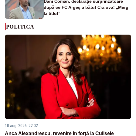
Dani Coman, declarație surprinzătoare
după ce FC Argeș a bătut Craiova: „Merg
la titlu!”
POLITICA
10 aug. 2026, 22:02
Anca Alexandrescu, revenire în forță la Culisele