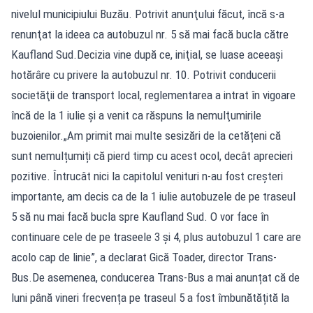
nivelul municipiului Buzău. Potrivit anunţului făcut, încă s-a
renunţat la ideea ca autobuzul nr. 5 să mai facă bucla către
Kaufland Sud.Decizia vine după ce, iniţial, se luase aceeaşi
hotărâre cu privere la autobuzul nr. 10. Potrivit conducerii
societăţii de transport local, reglementarea a intrat în vigoare
încă de la 1 iulie şi a venit ca răspuns la nemulţumirile
buzoienilor.„Am primit mai multe sesizări de la cetățeni că
sunt nemulțumiți că pierd timp cu acest ocol, decât aprecieri
pozitive. Întrucât nici la capitolul venituri n-au fost creșteri
importante, am decis ca de la 1 iulie autobuzele de pe traseul
5 să nu mai facă bucla spre Kaufland Sud. O vor face în
continuare cele de pe traseele 3 și 4, plus autobuzul 1 care are
acolo cap de linie”, a declarat Gică Toader, director Trans-
Bus.De asemenea, conducerea Trans-Bus a mai anunțat că de
luni până vineri frecvența pe traseul 5 a fost îmbunătățită la