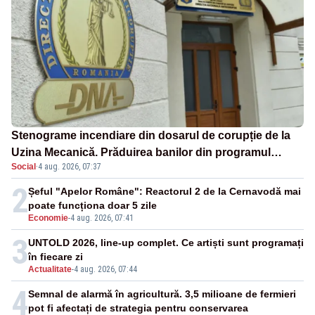
Stenograme incendiare din dosarul de corupție de la
Uzina Mecanică. Prăduirea banilor din programul
Social
·
4 aug. 2026, 07:37
SAFE, interceptată de DNA
2
Șeful "Apelor Române": Reactorul 2 de la Cernavodă mai
poate funcționa doar 5 zile
Economie
-
4 aug. 2026, 07:41
3
UNTOLD 2026, line-up complet. Ce artiști sunt programați
în fiecare zi
Actualitate
-
4 aug. 2026, 07:44
4
Semnal de alarmă în agricultură. 3,5 milioane de fermieri
pot fi afectați de strategia pentru conservarea