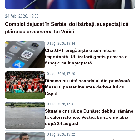
24 feb. 2026, 15:50
Complot dejucat în Serbia: doi bărbați, suspectați că
plănuiau asasinarea lui Vučić
10 aug. 2026, 19:44
ChatGPT pregătește o schimbare
importantă. Utilizatorii gratis primesc o
funcție mult așteptată
10 aug. 2026, 17:20
Dinamo nu uită scandalul din primăvară.
Mesajul postat înaintea derby-ului cu
Rapid
10 aug. 2026, 16:31
Situație critică pe Dunăre: debitul rămâne
la valori istorice. Vestea bună vine abia
după 24 august
10 aug. 2026, 15:22