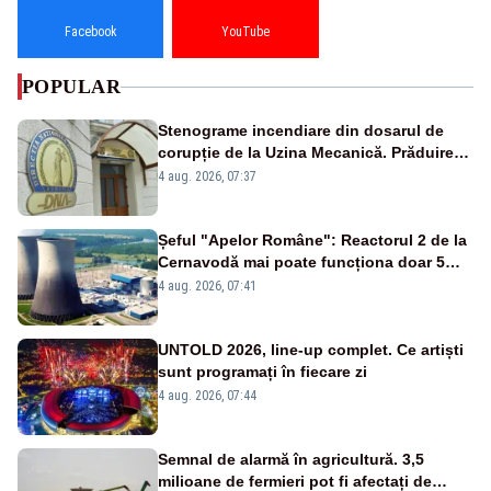
Facebook
YouTube
POPULAR
Stenograme incendiare din dosarul de
corupție de la Uzina Mecanică. Prăduirea
banilor din programul SAFE, interceptată
4 aug. 2026, 07:37
de DNA
Șeful "Apelor Române": Reactorul 2 de la
Cernavodă mai poate funcționa doar 5
zile
4 aug. 2026, 07:41
UNTOLD 2026, line-up complet. Ce artiști
sunt programați în fiecare zi
4 aug. 2026, 07:44
Semnal de alarmă în agricultură. 3,5
milioane de fermieri pot fi afectați de