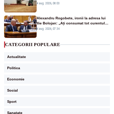
strategia pentru conservarea
4 aug. 2026, 08:03
biodiversității
Alexandru Rogobete, ironii la adresa lui
Ilie Bolojan: „Ați consumat tot curentul
urmărind șobolani imaginari”
4 aug. 2026, 07:34
CATEGORII POPULARE
Actualitate
Politica
Economie
Social
Sport
Sanatate