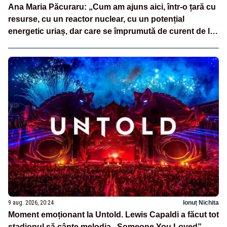
Ana Maria Păcuraru: „Cum am ajuns aici, într-o țară cu
resurse, cu un reactor nuclear, cu un potențial
energetic uriaș, dar care se împrumută de curent de la
vecini?”
9 aug. 2026, 20:24
Ionuț Nichita
Moment emoționant la Untold. Lewis Capaldi a făcut tot
stadionul să cânte melodia „Someone You Loved”