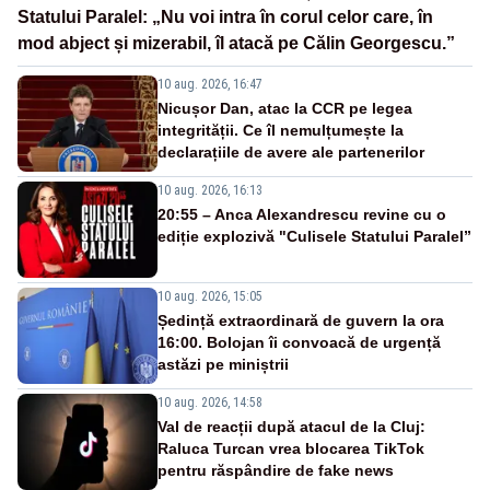
Statului Paralel: „Nu voi intra în corul celor care, în
mod abject și mizerabil, îl atacă pe Călin Georgescu.”
10 aug. 2026, 16:47
Nicușor Dan, atac la CCR pe legea
integrității. Ce îl nemulțumește la
declarațiile de avere ale partenerilor
10 aug. 2026, 16:13
20:55 – Anca Alexandrescu revine cu o
ediție explozivă "Culisele Statului Paralel”
10 aug. 2026, 15:05
Ședință extraordinară de guvern la ora
16:00. Bolojan îi convoacă de urgență
astăzi pe miniștrii
10 aug. 2026, 14:58
Val de reacții după atacul de la Cluj:
Raluca Turcan vrea blocarea TikTok
pentru răspândire de fake news