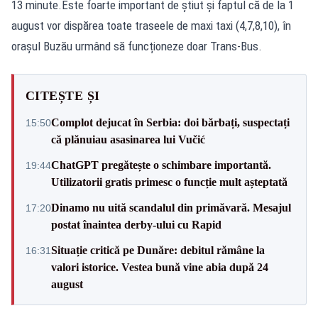
13 minute.Este foarte important de ştiut şi faptul că de la 1
august vor dispărea toate traseele de maxi taxi (4,7,8,10), în
orașul Buzău urmând să funcționeze doar Trans-Bus.
CITEȘTE ȘI
Complot dejucat în Serbia: doi bărbați, suspectați
15:50
că plănuiau asasinarea lui Vučić
ChatGPT pregătește o schimbare importantă.
19:44
Utilizatorii gratis primesc o funcție mult așteptată
Dinamo nu uită scandalul din primăvară. Mesajul
17:20
postat înaintea derby-ului cu Rapid
Situație critică pe Dunăre: debitul rămâne la
16:31
valori istorice. Vestea bună vine abia după 24
august