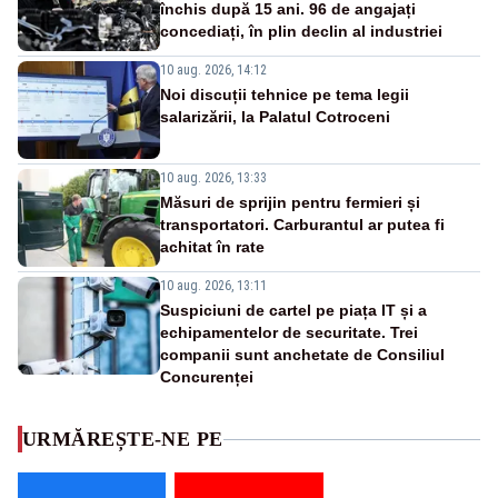
închis după 15 ani. 96 de angajați
concediați, în plin declin al industriei
10 aug. 2026, 14:12
Noi discuții tehnice pe tema legii
salarizării, la Palatul Cotroceni
10 aug. 2026, 13:33
Măsuri de sprijin pentru fermieri și
transportatori. Carburantul ar putea fi
achitat în rate
10 aug. 2026, 13:11
Suspiciuni de cartel pe piața IT și a
echipamentelor de securitate. Trei
companii sunt anchetate de Consiliul
Concurenței
URMĂREȘTE-NE PE