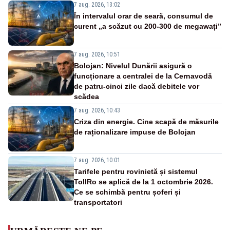
7 aug. 2026, 13:02
În intervalul orar de seară, consumul de
curent „a scăzut cu 200-300 de megawați”
7 aug. 2026, 10:51
Bolojan: Nivelul Dunării asigură o
funcționare a centralei de la Cernavodă
de patru-cinci zile dacă debitele vor
scădea
7 aug. 2026, 10:43
Criza din energie. Cine scapă de măsurile
de raționalizare impuse de Bolojan
7 aug. 2026, 10:01
Tarifele pentru rovinietă și sistemul
TollRo se aplică de la 1 octombrie 2026.
Ce se schimbă pentru șoferi și
transportatori