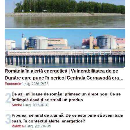
România în alertă energetică | Vulnerabilitatea de pe
Dunăre care pune în pericol Centrala Cernavodă era
Economie
·
1 aug. 2026, 09:32
cunoscută de pe vremea lui Ceaușescu
2
De azi, milioane de români primesc un drept nou. Ce se
întâmplă dacă ți se strică un produs
Social
-
1 aug. 2026, 09:37
3
Piperea, semnal de alarmă. De ce este bine să avem bani
cash, în contextul alertei energetice?
Politica
-
1 aug. 2026, 09:39