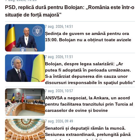
PSD, replică dură pentru Bolojan: „România este într-o
situație de forță majoră”
7 aug. 2026, 14:51
Ședința de guvern se amână pentru ora
15:00. Bolojan nu a obținut toate avizele
7 aug. 2026, 11:51
Bolojan, despre legea salarizării: „Ar
putea fi adoptată în perioada următoare.
S-a întârziat depunerea din cauza unor
discursuri iresponsabile în spaţiul public”
7 aug. 2026, 10:57
ANSVSA a negociat, la Ankara, un acord
pentru facilitarea tranzitului prin Turcia al
carcaselor de ovine și bovine
7 aug. 2026, 09:49
Senatorii și deputații rămân la muncă.
Sesiunea extraordinară, prelungită până