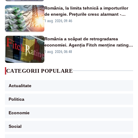
România, la limita tehnică a importurilor
de energie. Prețurile cresc alarmant -
Analiză Realitatea Plus
1 aug. 2026, 09:46
România a scăpat de retrogradarea
economiei. Agenția Fitch menține ratingul
„BBB-” cu perspectivă negativă
1 aug. 2026, 06:48
CATEGORII POPULARE
Actualitate
Politica
Economie
Social