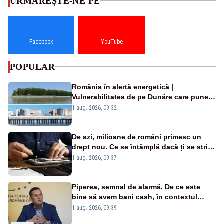
URMĂREȘTE-NE PE
Facebook
YouTube
POPULAR
România în alertă energetică |
Vulnerabilitatea de pe Dunăre care pune
în pericol Centrala Cernavodă era
1 aug. 2026, 09:32
cunoscută de pe vremea lui Ceaușescu
De azi, milioane de români primesc un
drept nou. Ce se întâmplă dacă ți se strică
un produs
1 aug. 2026, 09:37
Piperea, semnal de alarmă. De ce este
bine să avem bani cash, în contextul
alertei energetice?
1 aug. 2026, 09:39