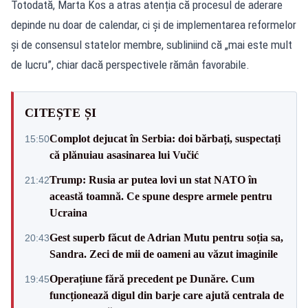
Totodată, Marta Kos a atras atenția că procesul de aderare
depinde nu doar de calendar, ci și de implementarea reformelor
și de consensul statelor membre, subliniind că „mai este mult
de lucru”, chiar dacă perspectivele rămân favorabile.
CITEȘTE ȘI
Complot dejucat în Serbia: doi bărbați, suspectați
15:50
că plănuiau asasinarea lui Vučić
Trump: Rusia ar putea lovi un stat NATO în
21:42
această toamnă. Ce spune despre armele pentru
Ucraina
Gest superb făcut de Adrian Mutu pentru soția sa,
20:43
Sandra. Zeci de mii de oameni au văzut imaginile
Operațiune fără precedent pe Dunăre. Cum
19:45
funcționează digul din barje care ajută centrala de