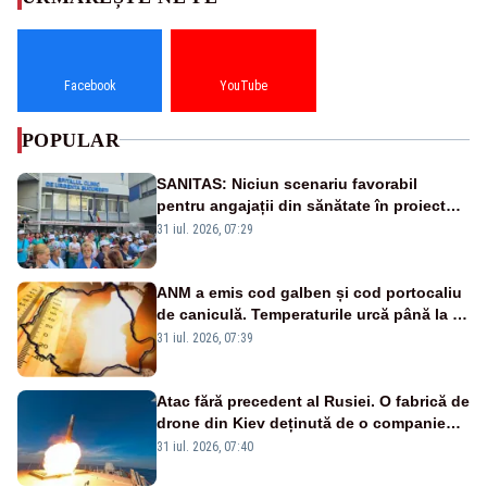
Facebook
YouTube
POPULAR
SANITAS: Niciun scenariu favorabil
pentru angajații din sănătate în proiectul
Legii salarizării
31 iul. 2026, 07:29
ANM a emis cod galben și cod portocaliu
de caniculă. Temperaturile urcă până la 38
de grade, iar nopțile devin tropicale
31 iul. 2026, 07:39
Atac fără precedent al Rusiei. O fabrică de
drone din Kiev deținută de o companie
americană, distrusă de o rachetă
31 iul. 2026, 07:40
rusească