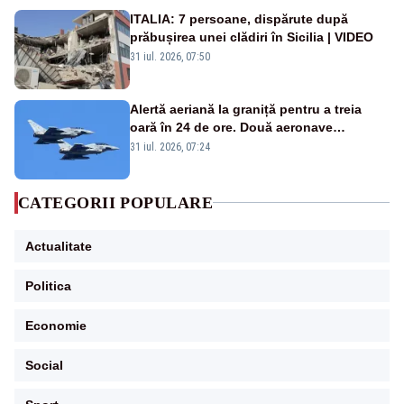
ITALIA: 7 persoane, dispărute după
prăbușirea unei clădiri în Sicilia | VIDEO
31 iul. 2026, 07:50
Alertă aeriană la graniță pentru a treia
oară în 24 de ore. Două aeronave
Eurofighter britanice au fost ridicate de la
31 iul. 2026, 07:24
sol
CATEGORII POPULARE
Actualitate
Politica
Economie
Social