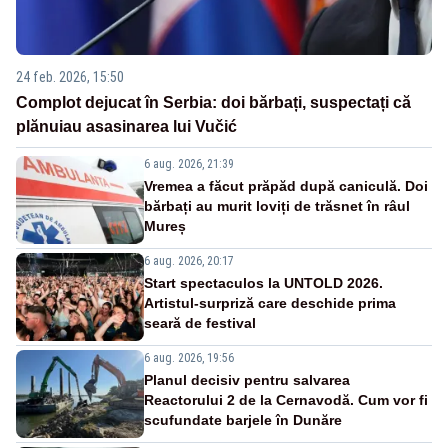
24 feb. 2026, 15:50
Complot dejucat în Serbia: doi bărbați, suspectați că
plănuiau asasinarea lui Vučić
6 aug. 2026, 21:39
Vremea a făcut prăpăd după caniculă. Doi
bărbați au murit loviți de trăsnet în râul
Mureș
6 aug. 2026, 20:17
Start spectaculos la UNTOLD 2026.
Artistul-surpriză care deschide prima
seară de festival
6 aug. 2026, 19:56
Planul decisiv pentru salvarea
Reactorului 2 de la Cernavodă. Cum vor fi
scufundate barjele în Dunăre