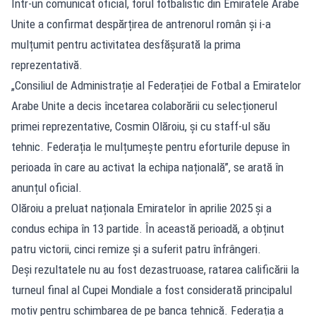
Într-un comunicat oficial, forul fotbalistic din Emiratele Arabe
Unite a confirmat despărțirea de antrenorul român și i-a
mulțumit pentru activitatea desfășurată la prima
reprezentativă.
„Consiliul de Administrație al Federației de Fotbal a Emiratelor
Arabe Unite a decis încetarea colaborării cu selecționerul
primei reprezentative, Cosmin Olăroiu, și cu staff-ul său
tehnic. Federația le mulțumește pentru eforturile depuse în
perioada în care au activat la echipa națională”, se arată în
anunțul oficial.
Olăroiu a preluat naționala Emiratelor în aprilie 2025 și a
condus echipa în 13 partide. În această perioadă, a obținut
patru victorii, cinci remize și a suferit patru înfrângeri.
Deși rezultatele nu au fost dezastruoase, ratarea calificării la
turneul final al Cupei Mondiale a fost considerată principalul
motiv pentru schimbarea de pe banca tehnică. Federația a