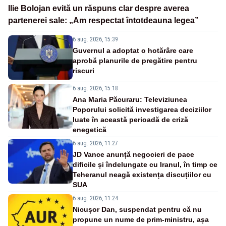
Ilie Bolojan evită un răspuns clar despre averea
partenerei sale: „Am respectat întotdeauna legea”
6 aug. 2026, 15:39
Guvernul a adoptat o hotărâre care
aprobă planurile de pregătire pentru
riscuri
6 aug. 2026, 15:18
Ana Maria Păcuraru: Televiziunea
Poporului solicită investigarea deciziilor
luate în această perioadă de criză
enegetică
6 aug. 2026, 11:27
JD Vance anunță negocieri de pace
dificile și îndelungate cu Iranul, în timp ce
Teheranul neagă existența discuțiilor cu
SUA
6 aug. 2026, 11:24
Nicușor Dan, suspendat pentru că nu
propune un nume de prim-ministru, așa