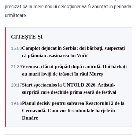
precizat că numele noului selecționer va fi anunțat în perioada
următoare.
CITEȘTE ȘI
Complot dejucat în Serbia: doi bărbați, suspectați
15:50
că plănuiau asasinarea lui Vučić
Vremea a făcut prăpăd după caniculă. Doi bărbați
21:39
au murit loviți de trăsnet în râul Mureș
Start spectaculos la UNTOLD 2026. Artistul-
20:17
surpriză care deschide prima seară de festival
Planul decisiv pentru salvarea Reactorului 2 de la
19:56
Cernavodă. Cum vor fi scufundate barjele în
Dunăre