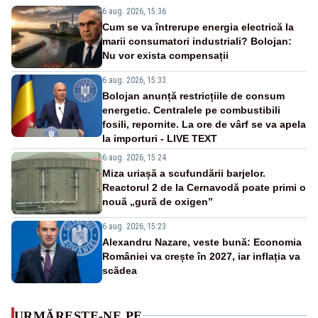
6 aug. 2026, 15:36
Cum se va întrerupe energia electrică la
marii consumatori industriali? Bolojan:
Nu vor exista compensații
6 aug. 2026, 15:33
Bolojan anunță restricțiile de consum
energetic. Centralele pe combustibili
fosili, repornite. La ore de vârf se va apela
la importuri - LIVE TEXT
6 aug. 2026, 15:24
Miza uriașă a scufundării barjelor.
Reactorul 2 de la Cernavodă poate primi o
nouă „gură de oxigen”
6 aug. 2026, 15:23
Alexandru Nazare, veste bună: Economia
României va crește în 2027, iar inflația va
scădea
URMĂREȘTE-NE PE