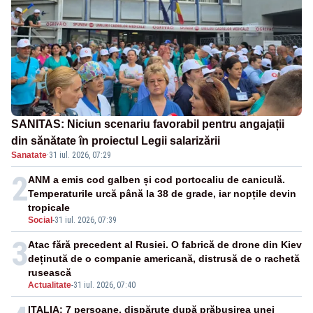
SANITAS: Niciun scenariu favorabil pentru angajații
din sănătate în proiectul Legii salarizării
Sanatate
·
31 iul. 2026, 07:29
2
ANM a emis cod galben și cod portocaliu de caniculă.
Temperaturile urcă până la 38 de grade, iar nopțile devin
tropicale
Social
-
31 iul. 2026, 07:39
3
Atac fără precedent al Rusiei. O fabrică de drone din Kiev
deținută de o companie americană, distrusă de o rachetă
rusească
Actualitate
-
31 iul. 2026, 07:40
ITALIA: 7 persoane, dispărute după prăbușirea unei