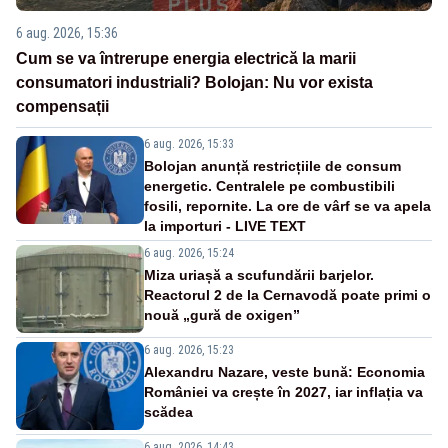
6 aug. 2026, 15:36
Cum se va întrerupe energia electrică la marii
consumatori industriali? Bolojan: Nu vor exista
compensații
6 aug. 2026, 15:33
Bolojan anunță restricțiile de consum
energetic. Centralele pe combustibili
fosili, repornite. La ore de vârf se va apela
la importuri - LIVE TEXT
6 aug. 2026, 15:24
Miza uriașă a scufundării barjelor.
Reactorul 2 de la Cernavodă poate primi o
nouă „gură de oxigen”
6 aug. 2026, 15:23
Alexandru Nazare, veste bună: Economia
României va crește în 2027, iar inflația va
scădea
6 aug. 2026, 14:43