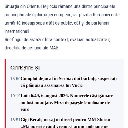
Situația din Orientul Mijlociu rămâne una dintre principalele
preocupări ale diplomației europene, iar poziția României este
urmărită îndeaproape atât de public, cât și de partenerii
internaționali.
Briefingul de astăzi oferă context, evaluări actualizate și
direcțiile de acțiune ale MAE.
CITEȘTE ȘI
Complot dejucat în Serbia: doi bărbați, suspectați
15:50
că plănuiau asasinarea lui Vučić
Loto 6/49, 6 august 2026. Numerele câștigătoare
19:19
au fost anunțate. Miza depășește 9 milioane de
euro
Gigi Becali, mesaj în direct pentru MM Stoica:
18:51
„Mă oprește când vreau să arunc milioane pe