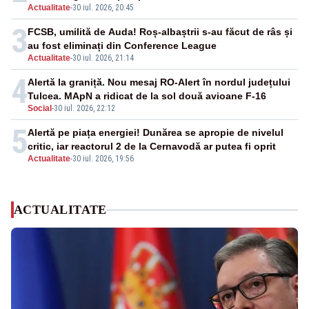
Actualitate
-
30 iul. 2026, 20:45
3
FCSB, umilită de Auda! Roș-albaștrii s-au făcut de râs și
au fost eliminați din Conference League
Actualitate
-
30 iul. 2026, 21:14
4
Alertă la graniță. Nou mesaj RO-Alert în nordul județului
Tulcea. MApN a ridicat de la sol două avioane F-16
Social
-
30 iul. 2026, 22:12
5
Alertă pe piața energiei! Dunărea se apropie de nivelul
critic, iar reactorul 2 de la Cernavodă ar putea fi oprit
Actualitate
-
30 iul. 2026, 19:56
ACTUALITATE