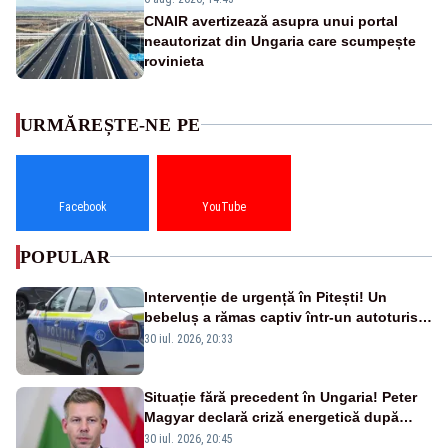
CNAIR avertizează asupra unui portal
neautorizat din Ungaria care scumpește
rovinieta
URMĂREȘTE-NE PE
Facebook
YouTube
POPULAR
Intervenție de urgență în Pitești! Un
bebeluș a rămas captiv într-un autoturism
din cauza unei defecțiuni
30 iul. 2026, 20:33
Situație fără precedent în Ungaria! Peter
Magyar declară criză energetică după
oprirea centralei de la Paks
30 iul. 2026, 20:45