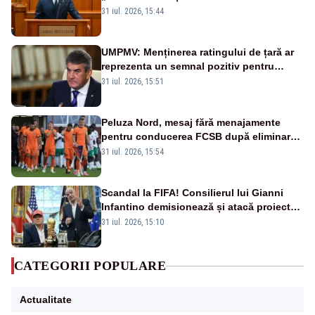
la vânzare bunuri publice pentru a stinge
31 iul. 2026, 15:44
datoriile pentru vaccinurile Pfizer!”
UMPMV: Menținerea ratingului de țară ar
reprezenta un semnal pozitiv pentru
România. Autoritățile trebuie să continue
31 iul. 2026, 15:51
consolidarea stabilității economice și
financiare
Peluza Nord, mesaj fără menajamente
pentru conducerea FCSB după eliminarea
rușinoasă din Conference League
31 iul. 2026, 15:54
Scandal la FIFA! Consilierul lui Gianni
Infantino demisionează și atacă proiectul
privind investitorii străini
31 iul. 2026, 15:10
CATEGORII POPULARE
Actualitate