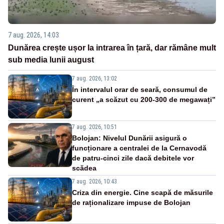
7 aug. 2026, 14:03
Dunărea crește ușor la intrarea în țară, dar rămâne mult
sub media lunii august
7 aug. 2026, 13:02
În intervalul orar de seară, consumul de
curent „a scăzut cu 200-300 de megawați”
7 aug. 2026, 10:51
Bolojan: Nivelul Dunării asigură o
funcționare a centralei de la Cernavodă
de patru-cinci zile dacă debitele vor
scădea
7 aug. 2026, 10:43
Criza din energie. Cine scapă de măsurile
de raționalizare impuse de Bolojan