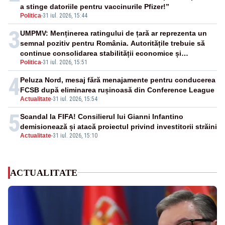
a stinge datoriile pentru vaccinurile Pfizer!”
Politica
-
31 iul. 2026, 15:44
3
UMPMV: Menținerea ratingului de țară ar reprezenta un
semnal pozitiv pentru România. Autoritățile trebuie să
continue consolidarea stabilității economice și
Politica
-
31 iul. 2026, 15:51
financiare
4
Peluza Nord, mesaj fără menajamente pentru conducerea
FCSB după eliminarea rușinoasă din Conference League
Actualitate
-
31 iul. 2026, 15:54
5
Scandal la FIFA! Consilierul lui Gianni Infantino
demisionează și atacă proiectul privind investitorii străini
Actualitate
-
31 iul. 2026, 15:10
ACTUALITATE