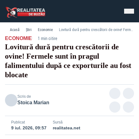
Acasă
Știri
Economie
Lovitură dură pentru crescătorii de ovine! Fermele sunt în pragul falimentului după ce exporturile au fost blocate
·
ECONOMIE
1 min citire
Lovitură dură pentru crescătorii de
ovine! Fermele sunt în pragul
falimentului după ce exporturile au fost
blocate
Scris de
Stoica Marian
Publicat
Sursă
9 iul. 2026, 09:57
realitatea.net