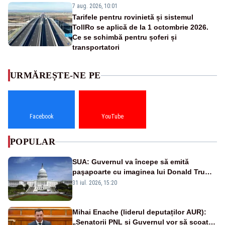
7 aug. 2026, 10:01
Tarifele pentru rovinietă și sistemul
TollRo se aplică de la 1 octombrie 2026.
Ce se schimbă pentru șoferi și
transportatori
URMĂREȘTE-NE PE
Facebook
YouTube
POPULAR
SUA: Guvernul va începe să emită
paşapoarte cu imaginea lui Donald Trump
începând cu 8 august
31 iul. 2026, 15:20
Mihai Enache (liderul deputaților AUR):
„Senatorii PNL și Guvernul vor să scoată