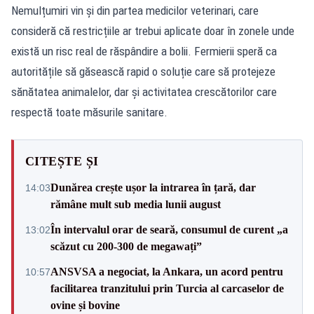
Nemulțumiri vin și din partea medicilor veterinari, care
consideră că restricțiile ar trebui aplicate doar în zonele unde
există un risc real de răspândire a bolii. Fermierii speră ca
autoritățile să găsească rapid o soluție care să protejeze
sănătatea animalelor, dar și activitatea crescătorilor care
respectă toate măsurile sanitare.
CITEȘTE ȘI
Dunărea crește ușor la intrarea în țară, dar
14:03
rămâne mult sub media lunii august
În intervalul orar de seară, consumul de curent „a
13:02
scăzut cu 200-300 de megawați”
ANSVSA a negociat, la Ankara, un acord pentru
10:57
facilitarea tranzitului prin Turcia al carcaselor de
ovine și bovine