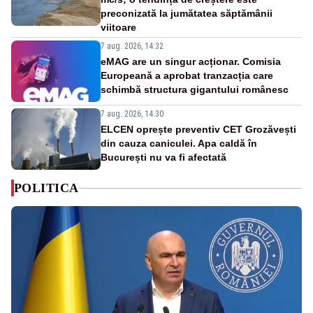
preconizată la jumătatea săptămânii
viitoare
7 aug. 2026, 14:32
eMAG are un singur acționar. Comisia
Europeană a aprobat tranzacția care
schimbă structura gigantului românesc
7 aug. 2026, 14:30
ELCEN oprește preventiv CET Grozăvești
din cauza caniculei. Apa caldă în
București nu va fi afectată
POLITICA