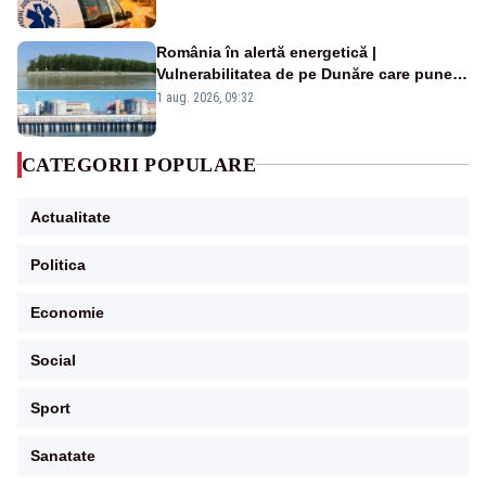
România în alertă energetică |
Vulnerabilitatea de pe Dunăre care pune
în pericol Centrala Cernavodă era
1 aug. 2026, 09:32
cunoscută de pe vremea lui Ceaușescu
CATEGORII POPULARE
Actualitate
Politica
Economie
Social
Sport
Sanatate