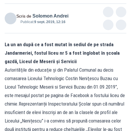
Solomon Andrei
Scris de
Publicat:
9 sept. 2019, 12:16
La un an după ce a fost mutat în sediul de pe strada
Jandarmeriei, fostul liceu nr 5 a fost înglobat în școala
gazdă, Liceul de Meserii și Servicii
Autorităţile din educaţie şi din Palatul Comunal au decis
comasarea Liceului Tehnologic Costin Neniţescu Buzau cu
Liceul Tehnologic Meserii si Servicii Buzau din 01.09.2019”,
este mesajul postat pe pagina de Facebook a fostului liceu de
chimie.Reprezentanții Inspectoratului Școlar spun că numărul
insuficient de elevi înscriși an de an la clasele de profil ale
Liceului „Nenițescu” i-a convins să propună comasarea celor
două instituții pentru a reduce cheltuielile.„Elevilor le-au fost