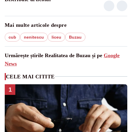
Mai multe articole despre
cub
nenitescu
liceu
Buzau
Urmărește știrile Realitatea de Buzau și pe
Google
News
CELE MAI CITITE
1