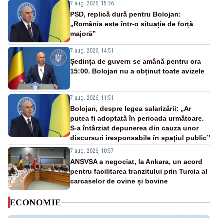
7 aug. 2026, 15:26
PSD, replică dură pentru Bolojan:
„România este într-o situație de forță
majoră”
7 aug. 2026, 14:51
Ședința de guvern se amână pentru ora
15:00. Bolojan nu a obținut toate avizele
7 aug. 2026, 11:51
Bolojan, despre legea salarizării: „Ar
putea fi adoptată în perioada următoare.
S-a întârziat depunerea din cauza unor
discursuri iresponsabile în spaţiul public”
7 aug. 2026, 10:57
ANSVSA a negociat, la Ankara, un acord
pentru facilitarea tranzitului prin Turcia al
carcaselor de ovine și bovine
ECONOMIE