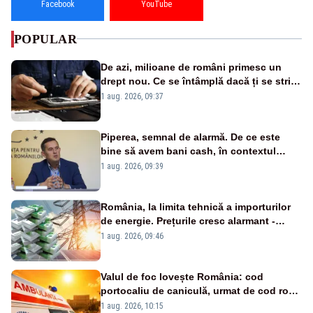
Facebook
YouTube
POPULAR
De azi, milioane de români primesc un
drept nou. Ce se întâmplă dacă ți se strică
un produs
1 aug. 2026, 09:37
Piperea, semnal de alarmă. De ce este
bine să avem bani cash, în contextul
alertei energetice?
1 aug. 2026, 09:39
România, la limita tehnică a importurilor
de energie. Prețurile cresc alarmant -
Analiză Realitatea Plus
1 aug. 2026, 09:46
Valul de foc lovește România: cod
portocaliu de caniculă, urmat de cod roșu
duminică. Temperaturile urcă spre 40°C
1 aug. 2026, 10:15