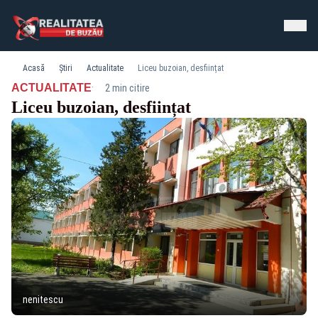
Acasă
Știri
Actualitate
Liceu buzoian, desființat
·
ACTUALITATE
2 min citire
Liceu buzoian, desființat
nenitescu