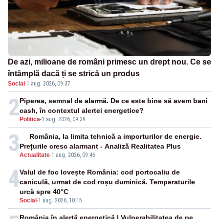
De azi, milioane de români primesc un drept nou. Ce se
întâmplă dacă ți se strică un produs
Social
·
1 aug. 2026, 09:37
2
Piperea, semnal de alarmă. De ce este bine să avem bani
cash, în contextul alertei energetice?
Politica
-
1 aug. 2026, 09:39
3
România, la limita tehnică a importurilor de energie.
Prețurile cresc alarmant - Analiză Realitatea Plus
Actualitate
-
1 aug. 2026, 09:46
4
Valul de foc lovește România: cod portocaliu de
caniculă, urmat de cod roșu duminică. Temperaturile
urcă spre 40°C
Social
-
1 aug. 2026, 10:15
România în alertă energetică | Vulnerabilitatea de pe