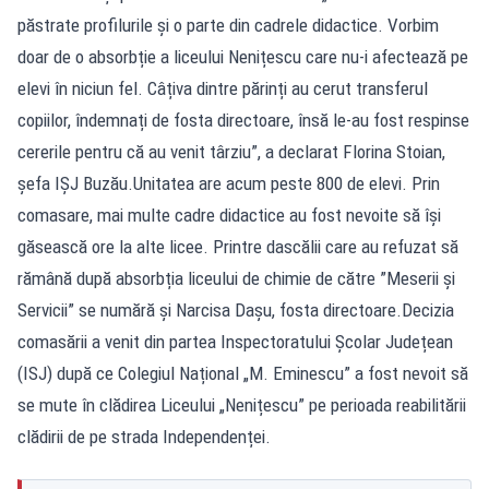
păstrate profilurile și o parte din cadrele didactice. Vorbim
doar de o absorbție a liceului Nenițescu care nu-i afectează pe
elevi în niciun fel. Câțiva dintre părinți au cerut transferul
copiilor, îndemnați de fosta directoare, însă le-au fost respinse
cererile pentru că au venit târziu”, a declarat Florina Stoian,
șefa IȘJ Buzău.Unitatea are acum peste 800 de elevi. Prin
comasare, mai multe cadre didactice au fost nevoite să își
găsească ore la alte licee. Printre dascălii care au refuzat să
rămână după absorbția liceului de chimie de către ”Meserii și
Servicii” se numără și Narcisa Dașu, fosta directoare.Decizia
comasării a venit din partea Inspectoratului Școlar Județean
(ISJ) după ce Colegiul Național „M. Eminescu” a fost nevoit să
se mute în clădirea Liceului „Nenițescu” pe perioada reabilitării
clădirii de pe strada Independenței.