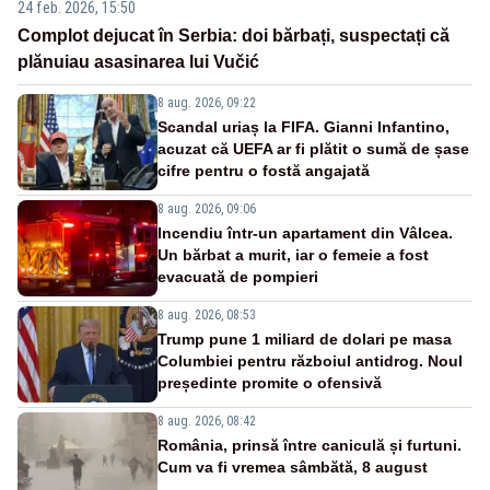
24 feb. 2026, 15:50
Complot dejucat în Serbia: doi bărbați, suspectați că
plănuiau asasinarea lui Vučić
8 aug. 2026, 09:22
Scandal uriaș la FIFA. Gianni Infantino,
acuzat că UEFA ar fi plătit o sumă de șase
cifre pentru o fostă angajată
8 aug. 2026, 09:06
Incendiu într-un apartament din Vâlcea.
Un bărbat a murit, iar o femeie a fost
evacuată de pompieri
8 aug. 2026, 08:53
Trump pune 1 miliard de dolari pe masa
Columbiei pentru războiul antidrog. Noul
președinte promite o ofensivă
8 aug. 2026, 08:42
România, prinsă între caniculă și furtuni.
Cum va fi vremea sâmbătă, 8 august