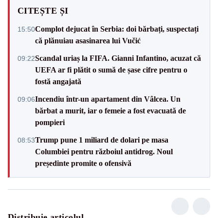
CITEȘTE ȘI
Complot dejucat în Serbia: doi bărbați, suspectați
15:50
că plănuiau asasinarea lui Vučić
Scandal uriaș la FIFA. Gianni Infantino, acuzat că
09:22
UEFA ar fi plătit o sumă de șase cifre pentru o
fostă angajată
Incendiu într-un apartament din Vâlcea. Un
09:06
bărbat a murit, iar o femeie a fost evacuată de
pompieri
Trump pune 1 miliard de dolari pe masa
08:53
Columbiei pentru războiul antidrog. Noul
președinte promite o ofensivă
Distribuie articolul