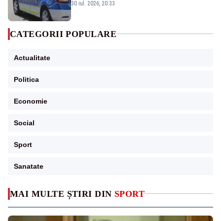
din cauza unei defecțiuni
30 iul. 2026, 20:33
CATEGORII POPULARE
Actualitate
Politica
Economie
Social
Sport
Sanatate
MAI MULTE ȘTIRI DIN
SPORT