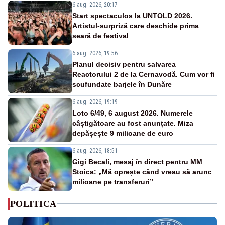
6 aug. 2026, 20:17
Start spectaculos la UNTOLD 2026.
Artistul-surpriză care deschide prima
seară de festival
6 aug. 2026, 19:56
Planul decisiv pentru salvarea
Reactorului 2 de la Cernavodă. Cum vor fi
scufundate barjele în Dunăre
6 aug. 2026, 19:19
Loto 6/49, 6 august 2026. Numerele
câștigătoare au fost anunțate. Miza
depășește 9 milioane de euro
6 aug. 2026, 18:51
Gigi Becali, mesaj în direct pentru MM
Stoica: „Mă oprește când vreau să arunc
milioane pe transferuri”
POLITICA