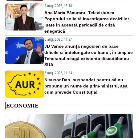
6 aug. 2026, 15:18
Ana Maria Păcuraru: Televiziunea
Poporului solicită investigarea deciziilor
luate în această perioadă de criză
enegetică
6 aug. 2026, 11:27
JD Vance anunță negocieri de pace
dificile și îndelungate cu Iranul, în timp ce
Teheranul neagă existența discuțiilor cu
SUA
6 aug. 2026, 11:24
Nicușor Dan, suspendat pentru că nu
propune un nume de prim-ministru, așa
cum prevede Constituția!
ECONOMIE