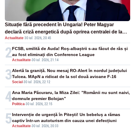
Situație fără precedent în Ungaria! Peter Magyar
declară criză energetică după oprirea centralei de la
Actualitate
·
30 iul. 2026, 20:45
Paks
2
FCSB, umilită de Auda! Roș-albaștrii s-au făcut de râs și
au fost eliminați din Conference League
Actualitate
-
30 iul. 2026, 21:14
3
Alertă la graniță. Nou mesaj RO-Alert în nordul județului
Tulcea. MApN a ridicat de la sol două avioane F-16
Social
-
30 iul. 2026, 22:12
4
Ana Maria Păcuraru, la Miza Zilei: ”Românii nu sunt naivi,
domnule premier Bolojan”
Politica
-
30 iul. 2026, 22:15
5
Intervenție de urgență în Pitești! Un bebeluș a rămas
captiv într-un autoturism din cauza unei defecțiuni
Actualitate
-
30 iul. 2026, 20:33