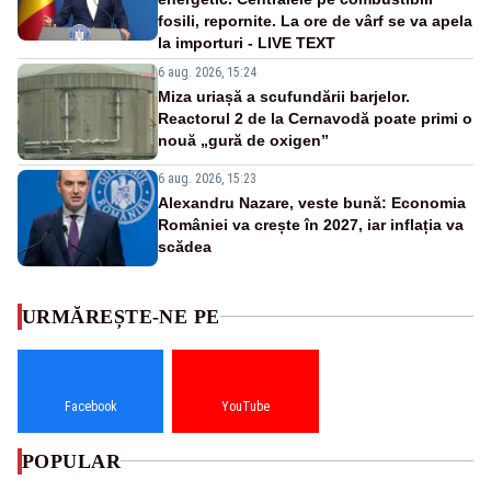
fosili, repornite. La ore de vârf se va apela
la importuri - LIVE TEXT
6 aug. 2026, 15:24
Miza uriașă a scufundării barjelor.
Reactorul 2 de la Cernavodă poate primi o
nouă „gură de oxigen”
6 aug. 2026, 15:23
Alexandru Nazare, veste bună: Economia
României va crește în 2027, iar inflația va
scădea
URMĂREȘTE-NE PE
Facebook
YouTube
POPULAR