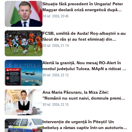
Situație fără precedent în Ungaria! Peter
Magyar declară criză energetică după
oprirea centralei de la Paks
30 iul. 2026, 20:45
FCSB, umilită de Auda! Roș-albaștrii s-au
făcut de râs și au fost eliminați din
Conference League
30 iul. 2026, 21:14
Alertă la graniță. Nou mesaj RO-Alert în
nordul județului Tulcea. MApN a ridicat de
la sol două avioane F-16
30 iul. 2026, 22:12
Ana Maria Păcuraru, la Miza Zilei:
”Românii nu sunt naivi, domnule premier
Bolojan”
30 iul. 2026, 22:15
Intervenție de urgență în Pitești! Un
bebeluș a rămas captiv într-un autoturism