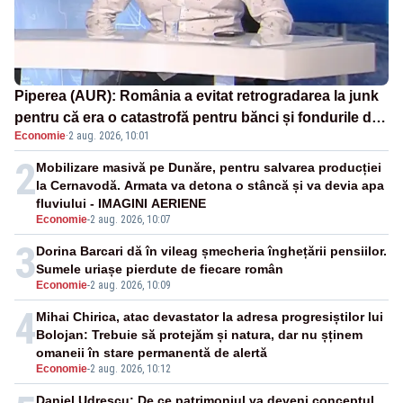
Piperea (AUR): România a evitat retrogradarea la junk
pentru că era o catastrofă pentru bănci și fondurile de
Economie
·
2 aug. 2026, 10:01
pensii
2
Mobilizare masivă pe Dunăre, pentru salvarea producției
la Cernavodă. Armata va detona o stâncă și va devia apa
fluviului - IMAGINI AERIENE
Economie
-
2 aug. 2026, 10:07
3
Dorina Barcari dă în vileag șmecheria înghețării pensiilor.
Sumele uriașe pierdute de fiecare român
Economie
-
2 aug. 2026, 10:09
4
Mihai Chirica, atac devastator la adresa progresiștilor lui
Bolojan: Trebuie să protejăm și natura, dar nu șținem
omaneii în stare permanentă de alertă
Economie
-
2 aug. 2026, 10:12
Daniel Udrescu: De ce patrimoniul va deveni conceptul