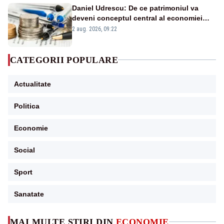
Daniel Udrescu: De ce patrimoniul va
deveni conceptul central al economiei
viitoare?
2 aug. 2026, 09:22
CATEGORII POPULARE
Actualitate
Politica
Economie
Social
Sport
Sanatate
MAI MULTE ȘTIRI DIN
ECONOMIE