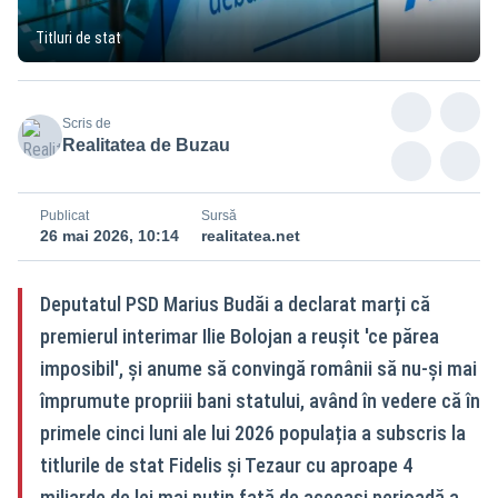
Titluri de stat
Scris de
Realitatea de Buzau
Publicat
Sursă
26 mai 2026, 10:14
realitatea.net
Deputatul PSD Marius Budăi a declarat marți că
premierul interimar Ilie Bolojan a reușit 'ce părea
imposibil', și anume să convingă românii să nu-și mai
împrumute propriii bani statului, având în vedere că în
primele cinci luni ale lui 2026 populația a subscris la
titlurile de stat Fidelis și Tezaur cu aproape 4
miliarde de lei mai puțin față de aceeași perioadă a