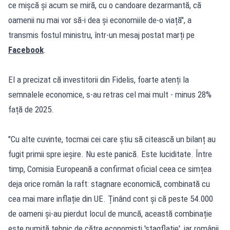
ce mișcă și acum se miră, cu o candoare dezarmantă, că
oamenii nu mai vor să-i dea și economiile de-o viață", a
transmis fostul ministru, într-un mesaj postat marți pe
Facebook
.
El a precizat că investitorii din Fidelis, foarte atenți la
semnalele economice, s-au retras cel mai mult - minus 28%
față de 2025.
"Cu alte cuvinte, tocmai cei care știu să citească un bilanț au
fugit primii spre ieșire. Nu este panică. Este luciditate. Între
timp, Comisia Europeană a confirmat oficial ceea ce simțea
deja orice român la raft: stagnare economică, combinată cu
cea mai mare inflație din UE. Ținând cont și că peste 54.000
de oameni și-au pierdut locul de muncă, această combinație
este numită tehnic de către economiști 'stagflație', iar românii