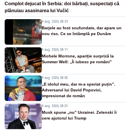
Complot dejucat în Serbia: doi bărbați, suspectați că
plănuiau asasinarea lui Vučić
9 aug. 2026, 08:29
Barjele au fost scufundate, dar apare un
nou risc. Ce se întâmplă pe Dunăre
9 aug. 2026, 08:11
Michele Morrone, apariție surpriză la
Summer Well: „Îi iubesc pe români”
9 aug. 2026, 08:05
„E idolul meu, dar m-a speriat puțin”.
Adversarul lui David Popovici,
impresionat de român
9 aug. 2026, 08:01
Musk spune „nu” Ucrainei. Zelenski îi
cere ajutorul lui Trump