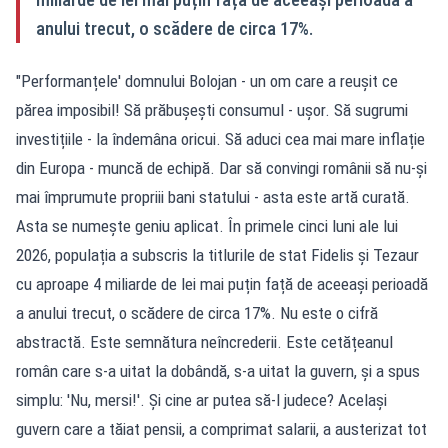
anului trecut, o scădere de circa 17%.
"Performanțele' domnului Bolojan - un om care a reușit ce
părea imposibil! Să prăbușești consumul - ușor. Să sugrumi
investițiile - la îndemâna oricui. Să aduci cea mai mare inflație
din Europa - muncă de echipă. Dar să convingi românii să nu-și
mai împrumute propriii bani statului - asta este artă curată.
Asta se numește geniu aplicat. În primele cinci luni ale lui
2026, populația a subscris la titlurile de stat Fidelis și Tezaur
cu aproape 4 miliarde de lei mai puțin față de aceeași perioadă
a anului trecut, o scădere de circa 17%. Nu este o cifră
abstractă. Este semnătura neîncrederii. Este cetățeanul
român care s-a uitat la dobândă, s-a uitat la guvern, și a spus
simplu: 'Nu, mersi!'. Și cine ar putea să-l judece? Același
guvern care a tăiat pensii, a comprimat salarii, a austerizat tot