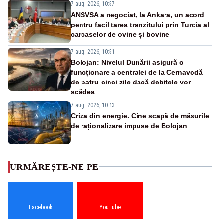
7 aug. 2026, 10:57
ANSVSA a negociat, la Ankara, un acord
pentru facilitarea tranzitului prin Turcia al
carcaselor de ovine și bovine
7 aug. 2026, 10:51
Bolojan: Nivelul Dunării asigură o
funcționare a centralei de la Cernavodă
de patru-cinci zile dacă debitele vor
scădea
7 aug. 2026, 10:43
Criza din energie. Cine scapă de măsurile
de raționalizare impuse de Bolojan
URMĂREȘTE-NE PE
Facebook
YouTube