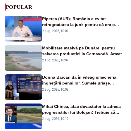
POPULAR
Piperea (AUR): România a evitat
retrogradarea la junk pentru că era o
catastrofă pentru bănci și fondurile de
2 aug. 2026, 10:01
pensii
Mobilizare masivă pe Dunăre, pentru
salvarea producției la Cernavodă. Armata
va detona o stâncă și va devia apa
2 aug. 2026, 10:07
fluviului - IMAGINI AERIENE
Dorina Barcari dă în vileag șmecheria
înghețării pensiilor. Sumele uriașe
pierdute de fiecare român
2 aug. 2026, 10:09
Mihai Chirica, atac devastator la adresa
progresiștilor lui Bolojan: Trebuie să
protejăm și natura, dar nu șținem omaneii
2 aug. 2026, 10:12
în stare permanentă de alertă