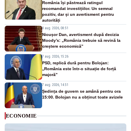
România își păstrează ratingul
recomandat investițiilor. Un semnal
pozitiv, dar și un avertisment pentru
autorități
8 aug. 2026, 08:51
Nicușor Dan, avertisment după decizia
Moody’s: „România trebuie să revină la
creștere economică”
7 aug. 2026, 15:26
PSD, replică dură pentru Bolojan:
„România este într-o situație de forță
majoră”
7 aug. 2026, 14:51
Ședința de guvern se amână pentru ora
15:00. Bolojan nu a obținut toate avizele
ECONOMIE