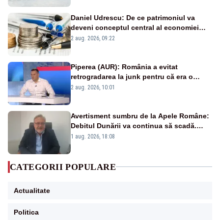
Daniel Udrescu: De ce patrimoniul va
deveni conceptul central al economiei
viitoare?
2 aug. 2026, 09:22
Piperea (AUR): România a evitat
retrogradarea la junk pentru că era o
catastrofă pentru bănci și fondurile de
2 aug. 2026, 10:01
pensii
Avertisment sumbru de la Apele Române:
Debitul Dunării va continua să scadă.
Cernavodă s-ar putea închide în 4 zile
1 aug. 2026, 18:08
CATEGORII POPULARE
Actualitate
Politica