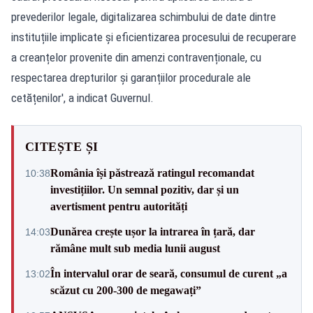
prevederilor legale, digitalizarea schimbului de date dintre
instituțiile implicate și eficientizarea procesului de recuperare
a creanțelor provenite din amenzi contravenționale, cu
respectarea drepturilor și garanțiilor procedurale ale
cetățenilor', a indicat Guvernul.
CITEȘTE ȘI
România își păstrează ratingul recomandat
10:38
investițiilor. Un semnal pozitiv, dar și un
avertisment pentru autorități
Dunărea crește ușor la intrarea în țară, dar
14:03
rămâne mult sub media lunii august
În intervalul orar de seară, consumul de curent „a
13:02
scăzut cu 200-300 de megawați”