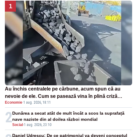
1
Au închis centralele pe cărbune, acum spun că au
nevoie de ele. Cum se pasează vina în plină criză
Economie
·
1 aug. 2026, 18:11
energetică
2
Dunărea a secat atât de mult încât a scos la suprafață
nave naziste din al doilea război mondial
Social
-
1 aug. 2026, 23:10
Daniel Udrescu: De ce patrimoniul va deveni conceptul