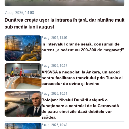
7 aug. 2026, 14:03
Dunărea crește ușor la intrarea în țară, dar rămâne mult
sub media lunii august
7 aug. 2026, 13:02
În intervalul orar de seară, consumul de
curent „a scăzut cu 200-300 de megawați”
7 aug. 2026, 10:57
ANSVSA a negociat, la Ankara, un acord
pentru facilitarea tranzitului prin Turcia al
carcaselor de ovine și bovine
7 aug. 2026, 10:51
Bolojan: Nivelul Dunării asigură o
funcționare a centralei de la Cernavodă
de patru-cinci zile dacă debitele vor
scădea
7 aug. 2026, 10:43