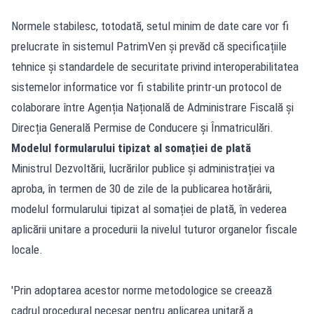
Normele stabilesc, totodată, setul minim de date care vor fi
prelucrate în sistemul PatrimVen și prevăd că specificațiile
tehnice și standardele de securitate privind interoperabilitatea
sistemelor informatice vor fi stabilite printr-un protocol de
colaborare între Agenția Națională de Administrare Fiscală și
Direcția Generală Permise de Conducere și Înmatriculări.
Modelul formularului tipizat al somației de plată
Ministrul Dezvoltării, lucrărilor publice și administrației va
aproba, în termen de 30 de zile de la publicarea hotărârii,
modelul formularului tipizat al somației de plată, în vederea
aplicării unitare a procedurii la nivelul tuturor organelor fiscale
locale.
'Prin adoptarea acestor norme metodologice se creează
cadrul procedural necesar pentru aplicarea unitară a