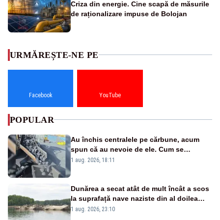
Criza din energie. Cine scapă de măsurile
de raționalizare impuse de Bolojan
URMĂREȘTE-NE PE
Facebook
YouTube
POPULAR
Au închis centralele pe cărbune, acum
spun că au nevoie de ele. Cum se
pasează vina în plină criză energetică
1 aug. 2026, 18:11
Dunărea a secat atât de mult încât a scos
la suprafață nave naziste din al doilea
război mondial
1 aug. 2026, 23:10