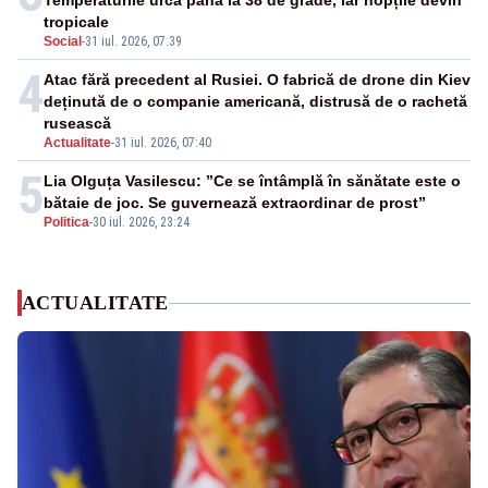
Temperaturile urcă până la 38 de grade, iar nopțile devin
tropicale
Social
-
31 iul. 2026, 07:39
4
Atac fără precedent al Rusiei. O fabrică de drone din Kiev
deținută de o companie americană, distrusă de o rachetă
rusească
Actualitate
-
31 iul. 2026, 07:40
5
Lia Olguța Vasilescu: ”Ce se întâmplă în sănătate este o
bătaie de joc. Se guvernează extraordinar de prost”
Politica
-
30 iul. 2026, 23:24
ACTUALITATE