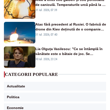
de caniculă. Temperaturile urcă până la 38
de grade, iar nopțile devin tropicale
31 iul. 2026, 07:39
Atac fără precedent al Rusiei. O fabrică de
drone din Kiev deținută de o companie
americană, distrusă de o rachetă
31 iul. 2026, 07:40
rusească
Lia Olguța Vasilescu: ”Ce se întâmplă în
sănătate este o bătaie de joc. Se
guvernează extraordinar de prost”
30 iul. 2026, 23:24
CATEGORII POPULARE
Actualitate
Politica
Economie