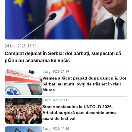
24 feb. 2026, 15:50
Complot dejucat în Serbia: doi bărbați, suspectați că
plănuiau asasinarea lui Vučić
6 aug. 2026, 21:39
Vremea a făcut prăpăd după caniculă. Doi
bărbați au murit loviți de trăsnet în râul
Mureș
6 aug. 2026, 20:17
Start spectaculos la UNTOLD 2026.
Artistul-surpriză care deschide prima
seară de festival
6 aug. 2026, 19:56