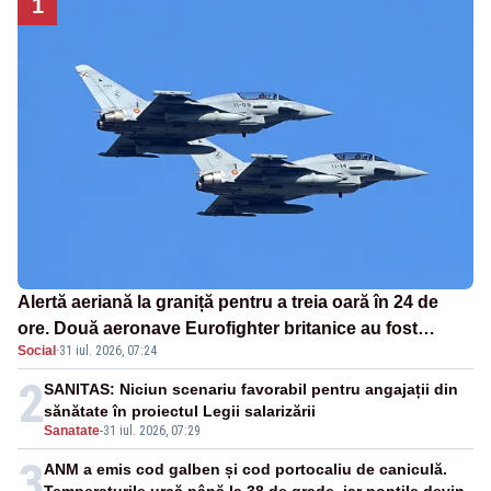
1
Alertă aeriană la graniță pentru a treia oară în 24 de
ore. Două aeronave Eurofighter britanice au fost
Social
·
31 iul. 2026, 07:24
ridicate de la sol
2
SANITAS: Niciun scenariu favorabil pentru angajații din
sănătate în proiectul Legii salarizării
Sanatate
-
31 iul. 2026, 07:29
3
ANM a emis cod galben și cod portocaliu de caniculă.