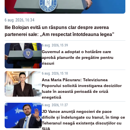
6 aug. 2026, 16:34
Ilie Bolojan evită un răspuns clar despre averea
partenerei sale: „Am respectat întotdeauna legea”
6 aug. 2026, 15:39
Guvernul a adoptat o hotărâre care
aprobă planurile de pregătire pentru
riscuri
6 aug. 2026, 15:18
Ana Maria Păcuraru: Televiziunea
Poporului solicită investigarea deciziilor
luate în această perioadă de criză
enegetică
6 aug. 2026, 11:27
JD Vance anunță negocieri de pace
dificile și îndelungate cu Iranul, în timp ce
Teheranul neagă existența discuțiilor cu
SUA