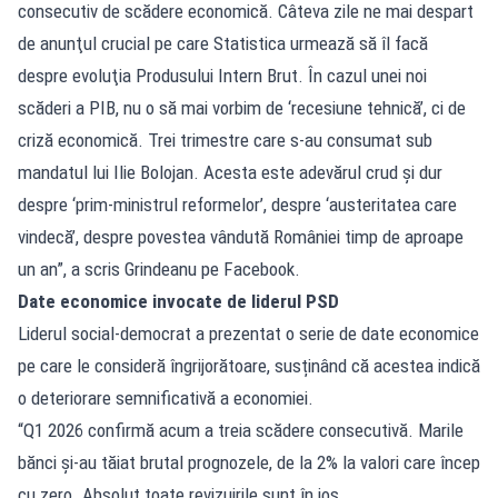
consecutiv de scădere economică. Câteva zile ne mai despart
de anunţul crucial pe care Statistica urmează să îl facă
despre evoluţia Produsului Intern Brut. În cazul unei noi
scăderi a PIB, nu o să mai vorbim de ‘recesiune tehnică’, ci de
criză economică. Trei trimestre care s-au consumat sub
mandatul lui Ilie Bolojan. Acesta este adevărul crud şi dur
despre ‘prim-ministrul reformelor’, despre ‘austeritatea care
vindecă’, despre povestea vândută României timp de aproape
un an”, a scris Grindeanu pe Facebook.
Date economice invocate de liderul PSD
Liderul social-democrat a prezentat o serie de date economice
pe care le consideră îngrijorătoare, susținând că acestea indică
o deteriorare semnificativă a economiei.
“Q1 2026 confirmă acum a treia scădere consecutivă. Marile
bănci şi-au tăiat brutal prognozele, de la 2% la valori care încep
cu zero. Absolut toate revizuirile sunt în jos.