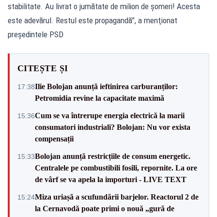
stabilitate. Au livrat o jumătate de milion de şomeri! Acesta
este adevărul. Restul este propagandă”, a menţionat
preşedintele PSD
CITEȘTE ȘI
Ilie Bolojan anunță ieftinirea carburanților:
17:38
Petromidia revine la capacitate maximă
Cum se va întrerupe energia electrică la marii
15:36
consumatori industriali? Bolojan: Nu vor exista
compensații
Bolojan anunță restricțiile de consum energetic.
15:33
Centralele pe combustibili fosili, repornite. La ore
de vârf se va apela la importuri - LIVE TEXT
Miza uriașă a scufundării barjelor. Reactorul 2 de
15:24
la Cernavodă poate primi o nouă „gură de