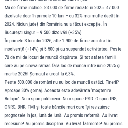
Mii de firme închise. 83.000 de firme radiate în 2025. 47.000
dizolvate doar în primele 10 luni – cu 32% mai multe decât în
2024. Niciun judeţ din România nu a făcut excepţie. În
Bucureşti singur – 9.500 dizolvări (+35%).
În primele 3 luni din 2026, alte 1.900 de firme au intrat în
insolvenţă (+14%) şi 5.500 şi-au suspendat activitatea. Peste
70 de mii de locuri de muncă dispărute. Şi tot atâtea familii
care au pe cineva rămas fără loc de muncă între iunie 2025 şi
martie 2026! Şomajul a urcat la 6,3%.
Peste 500.000 de români nu au loc de muncă astăzi. Tinerii?
Aproape 30% şomaj. Aceasta este adevărata ‘moştenire
Bolojan’. Nu o spun politicienii. Nu o spune PSD. O spun INS,
ONRC, BNR, FMI şi toate băncile mari care îşi revizuiesc
prognozele în jos, lună de lună. Au promis reformă. Au livrat
recesiune! Au promis disciplină. Au livrat falimente! Au promis