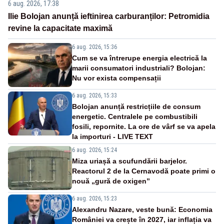
6 aug. 2026, 17:38
Ilie Bolojan anunță ieftinirea carburanților: Petromidia
revine la capacitate maximă
6 aug. 2026, 15:36
Cum se va întrerupe energia electrică la
marii consumatori industriali? Bolojan:
Nu vor exista compensații
6 aug. 2026, 15:33
Bolojan anunță restricțiile de consum
energetic. Centralele pe combustibili
fosili, repornite. La ore de vârf se va apela
la importuri - LIVE TEXT
6 aug. 2026, 15:24
Miza uriașă a scufundării barjelor.
Reactorul 2 de la Cernavodă poate primi o
nouă „gură de oxigen”
6 aug. 2026, 15:23
Alexandru Nazare, veste bună: Economia
României va crește în 2027, iar inflația va