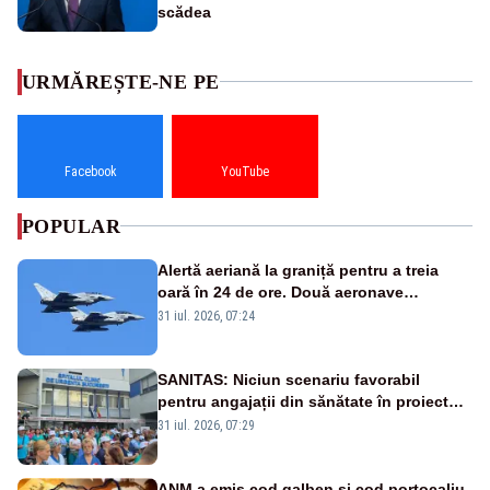
scădea
URMĂREȘTE-NE PE
Facebook
YouTube
POPULAR
Alertă aeriană la graniță pentru a treia
oară în 24 de ore. Două aeronave
Eurofighter britanice au fost ridicate de la
31 iul. 2026, 07:24
sol
SANITAS: Niciun scenariu favorabil
pentru angajații din sănătate în proiectul
Legii salarizării
31 iul. 2026, 07:29
ANM a emis cod galben și cod portocaliu