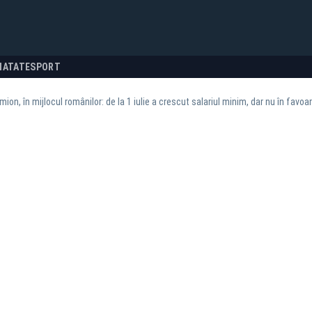
NATATE
SPORT
ion, în mijlocul românilor: de la 1 iulie a crescut salariul minim, dar nu în favoare