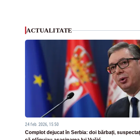
ACTUALITATE
24 feb. 2026, 15:50
Complot dejucat în Serbia: doi bărbați, suspectaț
că plănuiau asasinarea lui Vučić