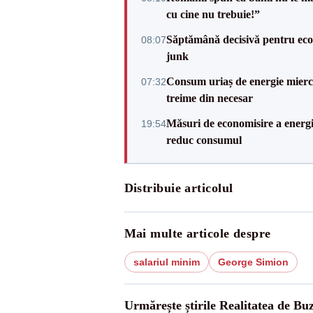
cu cine nu trebuie!”
Săptămână decisivă pentru ec
08:07
junk
Consum uriaș de energie miercu
07:32
treime din necesar
Măsuri de economisire a energie
19:54
reduc consumul
Distribuie articolul
Mai multe articole despre
salariul minim
George Simion
Urmărește știrile Realitatea de Bu