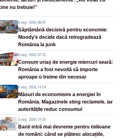
cine nu trebuie!”
6 aug. 2026, 08:07
Săptămână decisivă pentru economie:
Moody’s decide dacă retrogradează
România la junk
6 aug. 2026, 07:32
Consum uriaș de energie miercuri seară:
România a fost nevoită să importe
aproape o treime din necesar
5 aug. 2026, 19:54
Măsuri de economisire a energiei în
România. Magazinele sting reclamele, iar
autoritățile reduc consumul
5 aug. 2026, 15:03
Banii intră mai devreme pentru milioane
de români: când se plătesc alocațiile,