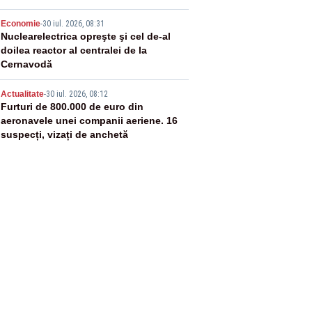
4
Economie
-
30 iul. 2026, 08:31
Nuclearelectrica opreşte şi cel de-al
doilea reactor al centralei de la
Cernavodă
5
Actualitate
-
30 iul. 2026, 08:12
Furturi de 800.000 de euro din
aeronavele unei companii aeriene. 16
suspecți, vizați de anchetă