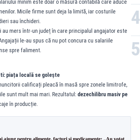
lariului minim este doar o măsură contabilă care aduce
nilor. Micile firme sunt deja la limită, iar costurile
eri sau închideri.
i au mers într-un județ în care principalul angajator este
 Angajații le-au spus că nu pot concura cu salariile
inse spre faliment.
i: piața locală se golește
uncitorii calificați pleacă în masă spre zonele limitrofe,
ile sunt mult mai mari. Rezultatul:
dezechilibru masiv pe
caje în producție.
i ajung pentru alimente, facturi și medicamente: „Au votat