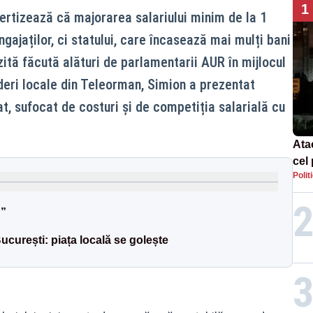
1
ertizează că majorarea salariului minim de la 1
ngajaților, ci statului, care încasează mai mulți bani
vizită făcută alături de parlamentarii AUR în mijlocul
nderi locale din Teleorman, Simion a prezentat
vat, sufocat de costuri și de competiția salarială cu
Ata
cel 
Polit
Pol
vân
d”
curești: piața locală se golește