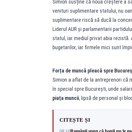
Simion susține că noua creștere a sa
venituri suplimentare statului, nu oame
suplimentare riscă să ducă la concedi
Liderul AUR și parlamentarii partidulu
statul, iar mediul privat abia rezistă.
bugetarilor, iar firmele mici sunt împ
Forța de muncă pleacă spre Bucureșt
Simion a aflat de la antreprenori că m
în special spre București, unde salari
piața muncii
, lipsă de personal și blo
CITEȘTE ȘI
Românii spun că banii nu le ma
08:10