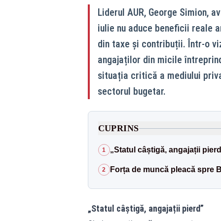
Liderul AUR, George Simion, av
iulie nu aduce beneficii reale a
din taxe și contribuții. Într-o 
angajaților din micile întrepri
situația critică a mediului pri
sectorul bugetar.
CUPRINS
„Statul câștigă, angajații pier
1
Forța de muncă pleacă spre Bu
2
„Statul câștigă, angajații pierd”