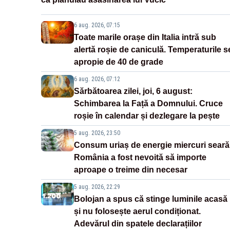
6 aug. 2026, 07:15
Toate marile orașe din Italia intră sub
alertă roșie de caniculă. Temperaturile s
apropie de 40 de grade
6 aug. 2026, 07:12
Sărbătoarea zilei, joi, 6 august:
Schimbarea la Față a Domnului. Cruce
roșie în calendar și dezlegare la pește
5 aug. 2026, 23:50
Consum uriaș de energie miercuri seară
România a fost nevoită să importe
aproape o treime din necesar
5 aug. 2026, 22:29
Bolojan a spus că stinge luminile acasă
și nu folosește aerul condiționat.
Adevărul din spatele declarațiilor