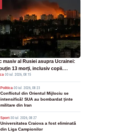
c masiv al Rusiei asupra Ucrainei:
puțin 13 morți, inclusiv copii.
ica
·
30 iul. 2026, 08:15
onia a ridicat avioanele de
ătoare
2
Politica
-
30 iul. 2026, 08:23
Conflictul din Orientul Mijlociu se
intensifică! SUA au bombardat ținte
militare din Iran
3
Sport
-
30 iul. 2026, 08:27
Universitatea Craiova a fost eliminată
din Liga Campionilor