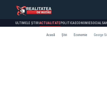
ULTIMELE ȘTIRI
ACTUALITATE
POLITICA
ECONOMIE
SOCIAL
SA
Acasă
Știri
Economie
George Sim