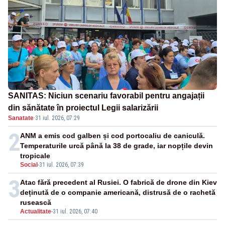
SANITAS: Niciun scenariu favorabil pentru angajații
din sănătate în proiectul Legii salarizării
Sanatate
·
31 iul. 2026, 07:29
2
ANM a emis cod galben și cod portocaliu de caniculă.
Temperaturile urcă până la 38 de grade, iar nopțile devin
tropicale
Social
-
31 iul. 2026, 07:39
3
Atac fără precedent al Rusiei. O fabrică de drone din Kiev
deținută de o companie americană, distrusă de o rachetă
rusească
Actualitate
-
31 iul. 2026, 07:40