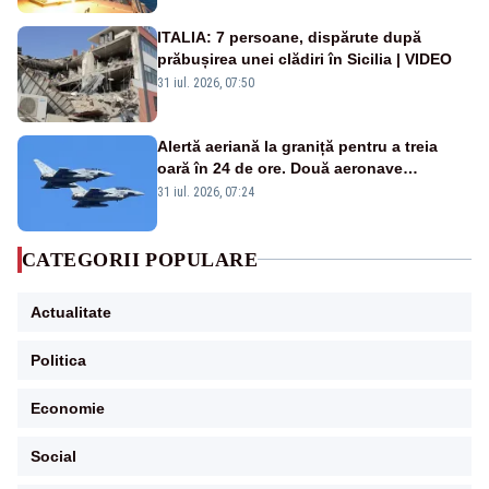
ITALIA: 7 persoane, dispărute după
prăbușirea unei clădiri în Sicilia | VIDEO
31 iul. 2026, 07:50
Alertă aeriană la graniță pentru a treia
oară în 24 de ore. Două aeronave
Eurofighter britanice au fost ridicate de la
31 iul. 2026, 07:24
sol
CATEGORII POPULARE
Actualitate
Politica
Economie
Social