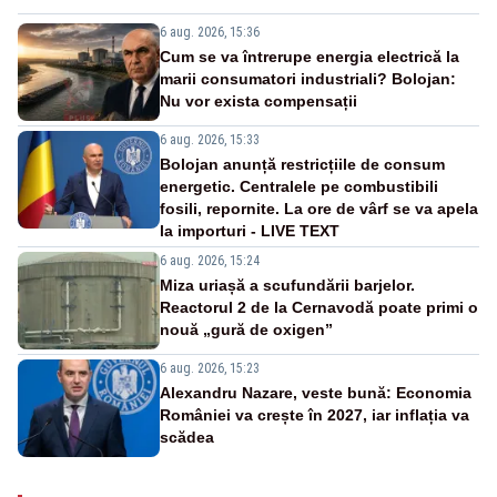
6 aug. 2026, 15:36
Cum se va întrerupe energia electrică la
marii consumatori industriali? Bolojan:
Nu vor exista compensații
6 aug. 2026, 15:33
Bolojan anunță restricțiile de consum
energetic. Centralele pe combustibili
fosili, repornite. La ore de vârf se va apela
la importuri - LIVE TEXT
6 aug. 2026, 15:24
Miza uriașă a scufundării barjelor.
Reactorul 2 de la Cernavodă poate primi o
nouă „gură de oxigen”
6 aug. 2026, 15:23
Alexandru Nazare, veste bună: Economia
României va crește în 2027, iar inflația va
scădea