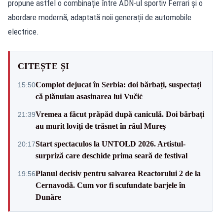
propune astfel o combinație între ADN-ul sportiv Ferrari și o
abordare modernă, adaptată noii generații de automobile
electrice.
CITEȘTE ȘI
Complot dejucat în Serbia: doi bărbați, suspectați
15:50
că plănuiau asasinarea lui Vučić
Vremea a făcut prăpăd după caniculă. Doi bărbați
21:39
au murit loviți de trăsnet în râul Mureș
Start spectaculos la UNTOLD 2026. Artistul-
20:17
surpriză care deschide prima seară de festival
Planul decisiv pentru salvarea Reactorului 2 de la
19:56
Cernavodă. Cum vor fi scufundate barjele în
Dunăre