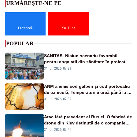
URMĂREȘTE-NE PE
Facebook
YouTube
POPULAR
SANITAS: Niciun scenariu favorabil
pentru angajații din sănătate în proiectul
Legii salarizării
31 iul. 2026, 07:29
ANM a emis cod galben și cod portocaliu
de caniculă. Temperaturile urcă până la 38
de grade, iar nopțile devin tropicale
31 iul. 2026, 07:39
Atac fără precedent al Rusiei. O fabrică de
drone din Kiev deținută de o companie
americană, distrusă de o rachetă
31 iul. 2026, 07:40
rusească