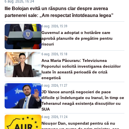
6 aug. 2026, 16:34
Ilie Bolojan evită un răspuns clar despre averea
partenerei sale: „Am respectat întotdeauna legea”
6 aug. 2026, 15:39
Guvernul a adoptat o hotărâre care
aprobă planurile de pregătire pentru
riscuri
6 aug. 2026, 15:18
Ana Maria Păcuraru: Televiziunea
Poporului solicită investigarea deciziilor
luate în această perioadă de criză
enegetică
6 aug. 2026, 11:27
JD Vance anunță negocieri de pace
dificile și îndelungate cu Iranul, în timp ce
Teheranul neagă existența discuțiilor cu
SUA
6 aug. 2026, 11:24
Nicușor Dan, suspendat pentru că nu