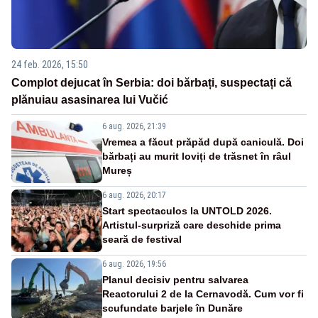
24 feb. 2026, 15:50
Complot dejucat în Serbia: doi bărbați, suspectați că
plănuiau asasinarea lui Vučić
6 aug. 2026, 21:39
Vremea a făcut prăpăd după caniculă. Doi
bărbați au murit loviți de trăsnet în râul
Mureș
6 aug. 2026, 20:17
Start spectaculos la UNTOLD 2026.
Artistul-surpriză care deschide prima
seară de festival
6 aug. 2026, 19:56
Planul decisiv pentru salvarea
Reactorului 2 de la Cernavodă. Cum vor fi
scufundate barjele în Dunăre