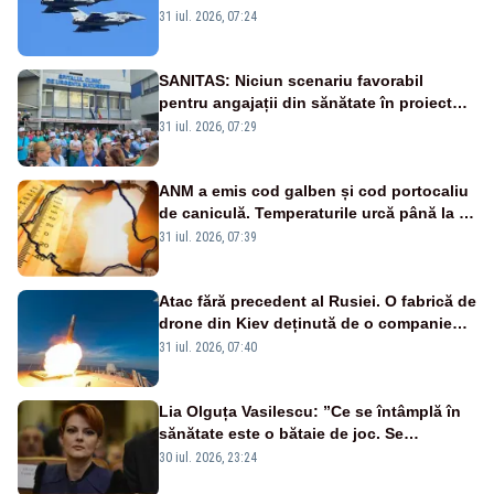
Eurofighter britanice au fost ridicate de la
31 iul. 2026, 07:24
sol
SANITAS: Niciun scenariu favorabil
pentru angajații din sănătate în proiectul
Legii salarizării
31 iul. 2026, 07:29
ANM a emis cod galben și cod portocaliu
de caniculă. Temperaturile urcă până la 38
de grade, iar nopțile devin tropicale
31 iul. 2026, 07:39
Atac fără precedent al Rusiei. O fabrică de
drone din Kiev deținută de o companie
americană, distrusă de o rachetă
31 iul. 2026, 07:40
rusească
Lia Olguța Vasilescu: ”Ce se întâmplă în
sănătate este o bătaie de joc. Se
guvernează extraordinar de prost”
30 iul. 2026, 23:24