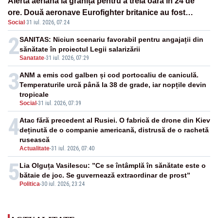
Alertă aeriană la graniță pentru a treia oară în 24 de
ore. Două aeronave Eurofighter britanice au fost
Social
·
31 iul. 2026, 07:24
ridicate de la sol
2
SANITAS: Niciun scenariu favorabil pentru angajații din
sănătate în proiectul Legii salarizării
Sanatate
-
31 iul. 2026, 07:29
3
ANM a emis cod galben și cod portocaliu de caniculă.
Temperaturile urcă până la 38 de grade, iar nopțile devin
tropicale
Social
-
31 iul. 2026, 07:39
4
Atac fără precedent al Rusiei. O fabrică de drone din Kiev
deținută de o companie americană, distrusă de o rachetă
rusească
Actualitate
-
31 iul. 2026, 07:40
5
Lia Olguța Vasilescu: ”Ce se întâmplă în sănătate este o
bătaie de joc. Se guvernează extraordinar de prost”
Politica
-
30 iul. 2026, 23:24