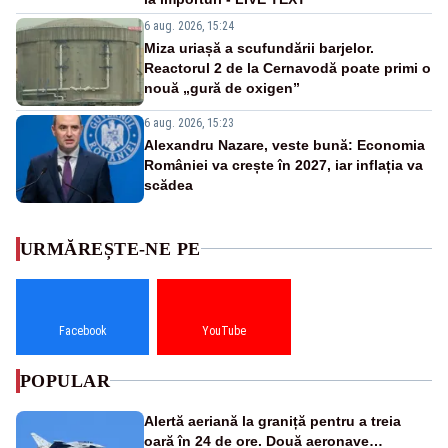
6 aug. 2026, 15:24
Miza uriașă a scufundării barjelor.
Reactorul 2 de la Cernavodă poate primi o
nouă „gură de oxigen”
6 aug. 2026, 15:23
Alexandru Nazare, veste bună: Economia
României va crește în 2027, iar inflația va
scădea
URMĂREȘTE-NE PE
Facebook
YouTube
POPULAR
Alertă aeriană la graniță pentru a treia
oară în 24 de ore. Două aeronave