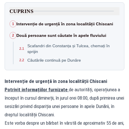
CUPRINS
Intervenție de urgență în zona localității Chiscani
1
Două persoane sunt căutate în apele fluviului
2
Scafandri din Constanța și Tulcea, chemați în
2.1
sprijin
Căutările continuă pe Dunăre
2.2
Intervenție de urgență în zona localității Chiscani
Potrivit informațiilor furnizate
de autorități, operațiunea a
început în cursul dimineții, în jurul orei 08:00, după primirea unei
sesizări privind dispariția unei persoane în apele Dunării, în
dreptul localității Chiscani.
Este vorba despre un bărbat în vârstă de aproximativ 55 de ani,