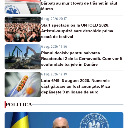
bărbați au murit loviți de trăsnet în râul
Mureș
6 aug. 2026, 20:17
Start spectaculos la UNTOLD 2026.
Artistul-surpriză care deschide prima
seară de festival
6 aug. 2026, 19:56
Planul decisiv pentru salvarea
Reactorului 2 de la Cernavodă. Cum vor fi
scufundate barjele în Dunăre
6 aug. 2026, 19:19
Loto 6/49, 6 august 2026. Numerele
câștigătoare au fost anunțate. Miza
depășește 9 milioane de euro
POLITICA