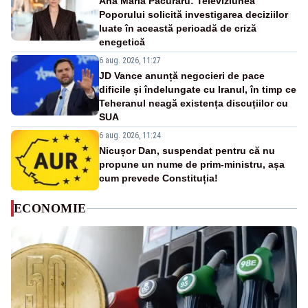
Ana Maria Păcuraru: Televiziunea
Poporului solicită investigarea deciziilor
luate în această perioadă de criză
enegetică
6 aug. 2026, 11:27
JD Vance anunță negocieri de pace
dificile și îndelungate cu Iranul, în timp ce
Teheranul neagă existența discuțiilor cu
SUA
6 aug. 2026, 11:24
Nicușor Dan, suspendat pentru că nu
propune un nume de prim-ministru, așa
cum prevede Constituția!
ECONOMIE