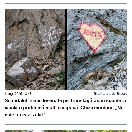
6 aug. 2026, 13:48
Realitatea de Buzau
Scandalul inimii desenate pe Transfăgărășan scoate la
iveală o problemă mult mai gravă. Ghizii montani: „Nu
este un caz izolat”