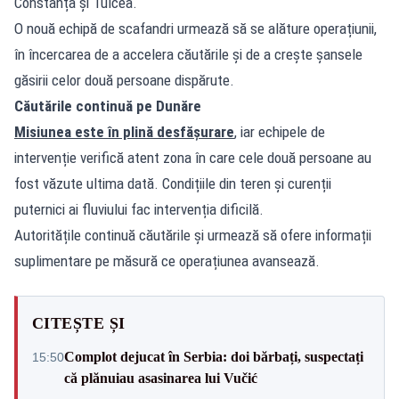
Constanța și Tulcea.
O nouă echipă de scafandri urmează să se alăture operațiunii,
în încercarea de a accelera căutările și de a crește șansele
găsirii celor două persoane dispărute.
Căutările continuă pe Dunăre
Misiunea este în plină desfășurare
, iar echipele de
intervenție verifică atent zona în care cele două persoane au
fost văzute ultima dată. Condițiile din teren și curenții
puternici ai fluviului fac intervenția dificilă.
Autoritățile continuă căutările și urmează să ofere informații
suplimentare pe măsură ce operațiunea avansează.
CITEȘTE ȘI
Complot dejucat în Serbia: doi bărbați, suspectați
15:50
că plănuiau asasinarea lui Vučić