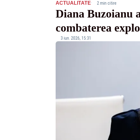
·
ACTUALITATE
2 min citire
Diana Buzoianu an
combaterea exploa
3 iun. 2026, 15:31