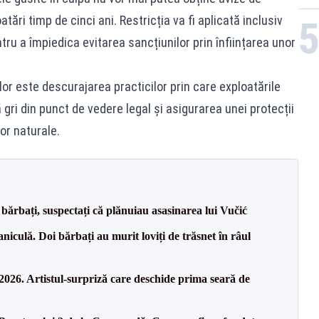
tări timp de cinci ani. Restricția va fi aplicată inclusiv
ntru a împiedica evitarea sancțiunilor prin înființarea unor
ilor este descurajarea practicilor prin care exploatările
 gri din punct de vedere legal și asigurarea unei protecții
or naturale.
bărbați, suspectați că plănuiau asasinarea lui Vučić
culă. Doi bărbați au murit loviți de trăsnet în râul
26. Artistul-surpriză care deschide prima seară de