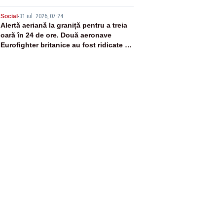
5
Social
-
31 iul. 2026, 07:24
Alertă aeriană la graniță pentru a treia
oară în 24 de ore. Două aeronave
Eurofighter britanice au fost ridicate de
la sol