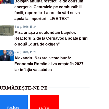
Bolojan anunță restricțiile de consum
energetic. Centralele pe combustibili
fosili, repornite. La ore de vârf se va
apela la importuri - LIVE TEXT
6 aug. 2026, 15:24
Miza uriașă a scufundării barjelor.
Reactorul 2 de la Cernavodă poate primi
o nouă „gură de oxigen”
6 aug. 2026, 15:23
Alexandru Nazare, veste bună:
Economia României va crește în 2027,
iar inflația va scădea
URMĂREȘTE-NE PE
Facebook
YouTube