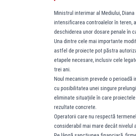
Ministrul interimar al Mediului, Dian
intensificarea controalelor în teren,
deschiderea unor dosare penale în cazu
Una dintre cele mai importante modific
astfel de proiecte pot păstra autorizaț
etapele necesare, inclusiv cele legat
trei ani.
Noul mecanism prevede o perioadă iniț
cu posibilitatea unei singure prelungir
eliminate situațiile în care proiecte
rezultate concrete.
Operatorii care nu respectă termenele
considerabil mai mare decât nivelul a
Pe lângă sancțiunea financiară, firme