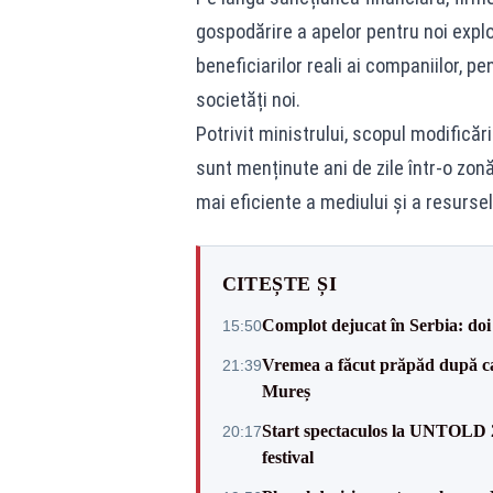
gospodărire a apelor pentru noi exploa
beneficiarilor reali ai companiilor, pe
societăți noi.
Potrivit ministrului, scopul modificăr
sunt menținute ani de zile într-o zonă
mai eficiente a mediului și a resursel
CITEȘTE ȘI
Complot dejucat în Serbia: doi 
15:50
Vremea a făcut prăpăd după cani
21:39
Mureș
Start spectaculos la UNTOLD 20
20:17
festival