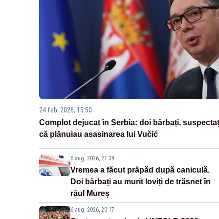
24 feb. 2026, 15:50
Complot dejucat în Serbia: doi bărbați, suspectaț
că plănuiau asasinarea lui Vučić
6 aug. 2026, 21:39
Vremea a făcut prăpăd după caniculă.
Doi bărbați au murit loviți de trăsnet în
râul Mureș
6 aug. 2026, 20:17