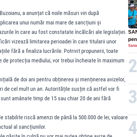
a Buzoianu, a anunțat că noile măsuri vin după
 aplicarea unui număr mai mare de sancțiuni și
rile în care au fost constatate încălcări ale legislației.
SAN
pent
ări vizează limitarea perioadei în care titularii unor
Sana
proi
iile fără a finaliza lucrările. Potrivit propunerii, toate
e de protecția mediului, vor trebui încheiate în maximum
ială de doi ani pentru obținerea și menținerea avizelor,
i de cel mult un an. Autoritățile susțin că astfel vor fi
le sunt amânate timp de 15 sau chiar 20 de ani fără
 stabilite riscă amenzi de până la 500.000 de lei, valoare
ctual al sancțiunilor.
le găsite în culpă nu vor mai putea obține avize de