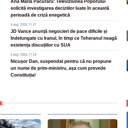
Ana Maria Păcuraru: Televiziunea Poporului
solicită investigarea deciziilor luate în această
perioadă de criză enegetică
6 aug. 2026, 11:27
JD Vance anunță negocieri de pace dificile și
îndelungate cu Iranul, în timp ce Teheranul neagă
existența discuțiilor cu SUA
6 aug. 2026, 11:24
Nicușor Dan, suspendat pentru că nu propune
un nume de prim-ministru, așa cum prevede
Constituția!
E