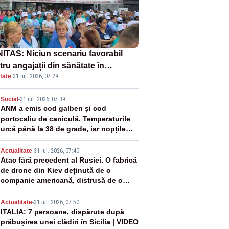
ITAS: Niciun scenariu favorabil
ru angajații din sănătate în
tate
·
31 iul. 2026, 07:29
ectul Legii salarizării
2
Social
-
31 iul. 2026, 07:39
ANM a emis cod galben și cod
portocaliu de caniculă. Temperaturile
urcă până la 38 de grade, iar nopțile
devin tropicale
3
Actualitate
-
31 iul. 2026, 07:40
Atac fără precedent al Rusiei. O fabrică
de drone din Kiev deținută de o
companie americană, distrusă de o
rachetă rusească
4
Actualitate
-
31 iul. 2026, 07:50
ITALIA: 7 persoane, dispărute după
prăbușirea unei clădiri în Sicilia | VIDEO