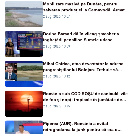
Mobilizare masivă pe Dunăre, pentru
salvarea producției la Cernavodă. Armata
va detona o stâncă și va devia apa
2 aug. 2026, 10:07
fluviului - IMAGINI AERIENE
Dorina Barcari dă în vileag șmecheria
înghețării pensiilor. Sumele uriașe
pierdute de fiecare român
2 aug. 2026, 10:09
Mihai Chirica, atac devastator la adresa
progresiștilor lui Bolojan: Trebuie să
protejăm și natura, dar nu șținem omaneii
2 aug. 2026, 10:12
în stare permanentă de alertă
România sub COD ROȘU de caniculă, zile
de foc și nopți tropicale în jumătate de
țară
2 aug. 2026, 10:25
Piperea (AUR): România a evitat
retrogradarea la junk pentru că era o