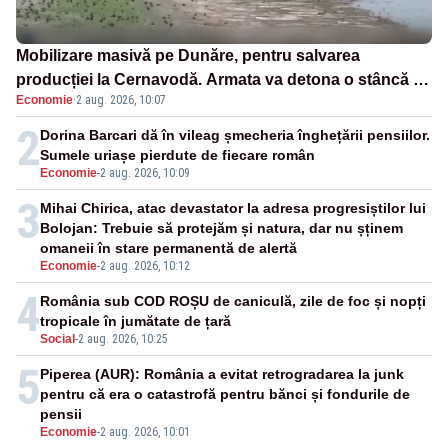
Mobilizare masivă pe Dunăre, pentru salvarea
producției la Cernavodă. Armata va detona o stâncă și
Economie
·
2 aug. 2026, 10:07
va devia apa fluviului - IMAGINI AERIENE
2
Dorina Barcari dă în vileag șmecheria înghețării pensiilor.
Sumele uriașe pierdute de fiecare român
Economie
-
2 aug. 2026, 10:09
3
Mihai Chirica, atac devastator la adresa progresiștilor lui
Bolojan: Trebuie să protejăm și natura, dar nu șținem
omaneii în stare permanentă de alertă
Economie
-
2 aug. 2026, 10:12
4
România sub COD ROȘU de caniculă, zile de foc și nopți
tropicale în jumătate de țară
Social
-
2 aug. 2026, 10:25
5
Piperea (AUR): România a evitat retrogradarea la junk
pentru că era o catastrofă pentru bănci și fondurile de
pensii
Economie
-
2 aug. 2026, 10:01