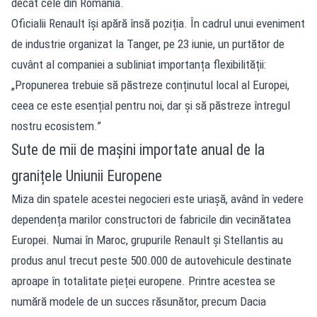
decât cele din România.
Oficialii Renault își apără însă poziția. În cadrul unui eveniment
de industrie organizat la Tanger, pe 23 iunie, un purtător de
cuvânt al companiei a subliniat importanța flexibilității:
„Propunerea trebuie să păstreze conținutul local al Europei,
ceea ce este esențial pentru noi, dar și să păstreze întregul
nostru ecosistem.”
Sute de mii de mașini importate anual de la
granițele Uniunii Europene
Miza din spatele acestei negocieri este uriașă, având în vedere
dependența marilor constructori de fabricile din vecinătatea
Europei. Numai în Maroc, grupurile Renault și Stellantis au
produs anul trecut peste 500.000 de autovehicule destinate
aproape în totalitate pieței europene. Printre acestea se
numără modele de un succes răsunător, precum Dacia