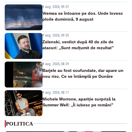
9 aug. 2026, 09:37
Vremea se întoarce pe dos. Unde lovesc
ploile duminică, 9 august
9 aug. 2026, 09:35
Zelenski, verdict după 40 de zile de
atacuri: „Sunt mulțumit de rezultat”
9 aug. 2026, 08:29
Barjele au fost scufundate, dar apare un
nou risc. Ce se întâmplă pe Dunăre
9 aug. 2026, 08:11
Michele Morrone, apariție surpriză la
Summer Well: „Îi iubesc pe români”
POLITICA