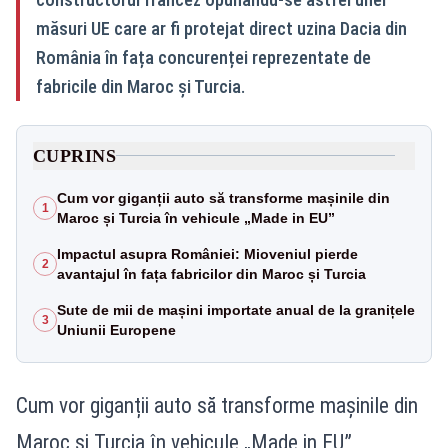
măsuri UE care ar fi protejat direct uzina Dacia din
România în fața concurenței reprezentate de
fabricile din Maroc și Turcia.
CUPRINS
Cum vor giganții auto să transforme mașinile din
1
Maroc și Turcia în vehicule „Made in EU”
Impactul asupra României: Mioveniul pierde
2
avantajul în fața fabricilor din Maroc și Turcia
Sute de mii de mașini importate anual de la granițele
3
Uniunii Europene
Cum vor giganții auto să transforme mașinile din
Maroc și Turcia în vehicule „Made in EU”