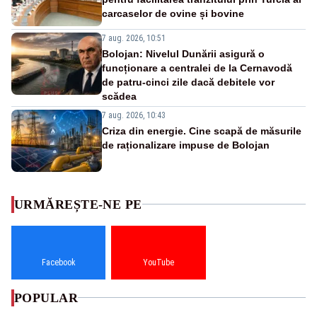
carcaselor de ovine și bovine
7 aug. 2026, 10:51
Bolojan: Nivelul Dunării asigură o
funcționare a centralei de la Cernavodă
de patru-cinci zile dacă debitele vor
scădea
7 aug. 2026, 10:43
Criza din energie. Cine scapă de măsurile
de raționalizare impuse de Bolojan
URMĂREȘTE-NE PE
Facebook
YouTube
POPULAR