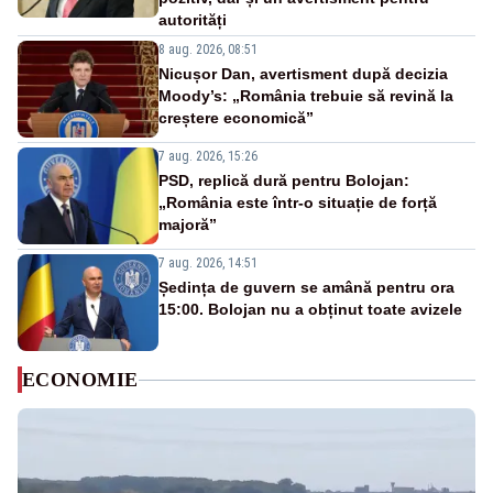
autorități
8 aug. 2026, 08:51
Nicușor Dan, avertisment după decizia
Moody’s: „România trebuie să revină la
creștere economică”
7 aug. 2026, 15:26
PSD, replică dură pentru Bolojan:
„România este într-o situație de forță
majoră”
7 aug. 2026, 14:51
Ședința de guvern se amână pentru ora
15:00. Bolojan nu a obținut toate avizele
ECONOMIE