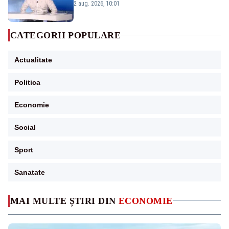
catastrofă pentru bănci și fondurile de
2 aug. 2026, 10:01
pensii
CATEGORII POPULARE
Actualitate
Politica
Economie
Social
Sport
Sanatate
MAI MULTE ȘTIRI DIN
ECONOMIE