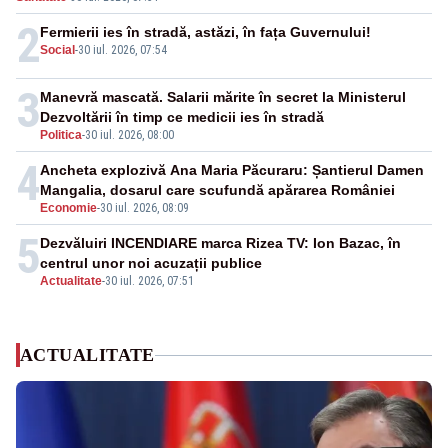
2
Fermierii ies în stradă, astăzi, în fața Guvernului!
Social
-
30 iul. 2026, 07:54
3
Manevră mascată. Salarii mărite în secret la Ministerul
Dezvoltării în timp ce medicii ies în stradă
Politica
-
30 iul. 2026, 08:00
4
Ancheta explozivă Ana Maria Păcuraru: Șantierul Damen
Mangalia, dosarul care scufundă apărarea României
Economie
-
30 iul. 2026, 08:09
5
Dezvăluiri INCENDIARE marca Rizea TV: Ion Bazac, în
centrul unor noi acuzații publice
Actualitate
-
30 iul. 2026, 07:51
ACTUALITATE