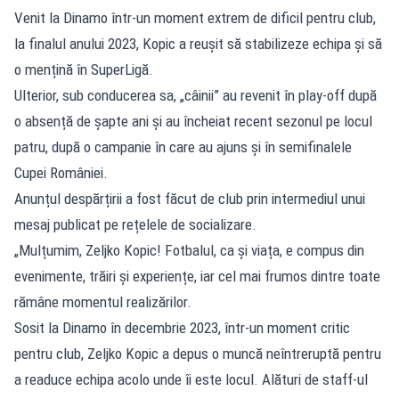
Venit la Dinamo într-un moment extrem de dificil pentru club,
la finalul anului 2023, Kopic a reușit să stabilizeze echipa și să
o mențină în SuperLigă.
Ulterior, sub conducerea sa, „câinii” au revenit în play-off după
o absență de șapte ani și au încheiat recent sezonul pe locul
patru, după o campanie în care au ajuns și în semifinalele
Cupei României.
Anunțul despărțirii a fost făcut de club prin intermediul unui
mesaj publicat pe rețelele de socializare.
„Mulțumim, Zeljko Kopic! Fotbalul, ca și viața, e compus din
evenimente, trăiri și experiențe, iar cel mai frumos dintre toate
rămâne momentul realizărilor.
Sosit la Dinamo în decembrie 2023, într-un moment critic
pentru club, Zeljko Kopic a depus o muncă neîntreruptă pentru
a readuce echipa acolo unde îi este locul. Alături de staff-ul