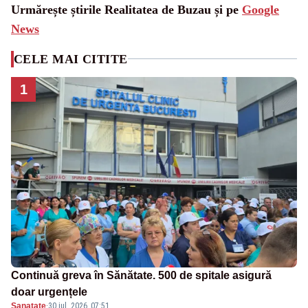
Urmărește știrile Realitatea de Buzau și pe
Google
News
CELE MAI CITITE
1
Continuă greva în Sănătate. 500 de spitale asigură
doar urgențele
Sanatate
·
30 iul. 2026, 07:51