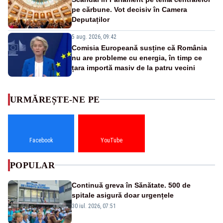
pe cărbune. Vot decisiv în Camera
Deputaților
5 aug. 2026, 09:42
Comisia Europeană susține că România
nu are probleme cu energia, în timp ce
țara importă masiv de la patru vecini
URMĂREȘTE-NE PE
Facebook
YouTube
POPULAR
Continuă greva în Sănătate. 500 de
spitale asigură doar urgențele
30 iul. 2026, 07:51