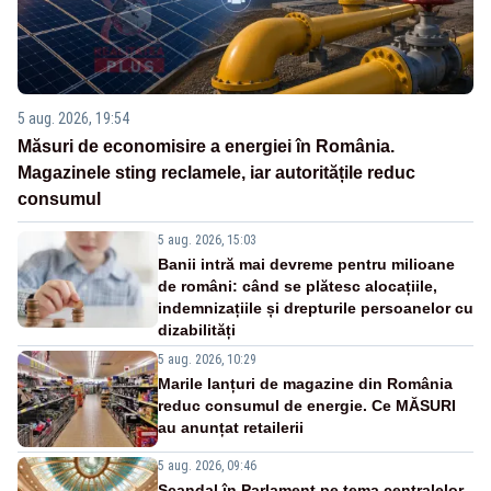
5 aug. 2026, 19:54
Măsuri de economisire a energiei în România.
Magazinele sting reclamele, iar autoritățile reduc
consumul
5 aug. 2026, 15:03
Banii intră mai devreme pentru milioane
de români: când se plătesc alocațiile,
indemnizațiile și drepturile persoanelor cu
dizabilități
5 aug. 2026, 10:29
Marile lanțuri de magazine din România
reduc consumul de energie. Ce MĂSURI
au anunțat retailerii
5 aug. 2026, 09:46
Scandal în Parlament pe tema centralelor