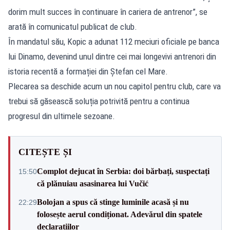
dorim mult succes în continuare în cariera de antrenor”, se
arată în comunicatul publicat de club.
În mandatul său, Kopic a adunat 112 meciuri oficiale pe banca
lui Dinamo, devenind unul dintre cei mai longevivi antrenori din
istoria recentă a formației din Ștefan cel Mare.
Plecarea sa deschide acum un nou capitol pentru club, care va
trebui să găsească soluția potrivită pentru a continua
progresul din ultimele sezoane.
CITEȘTE ȘI
Complot dejucat în Serbia: doi bărbați, suspectați
15:50
că plănuiau asasinarea lui Vučić
Bolojan a spus că stinge luminile acasă și nu
22:29
folosește aerul condiționat. Adevărul din spatele
declarațiilor