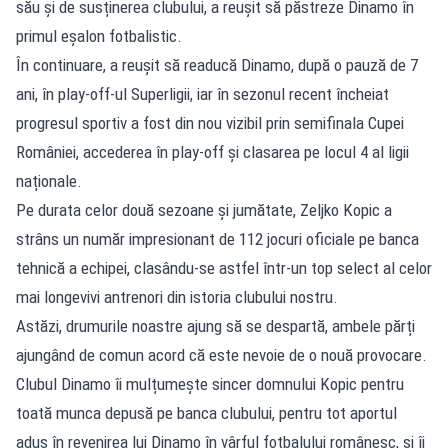
său și de susținerea clubului, a reușit să păstreze Dinamo în
primul eșalon fotbalistic.
În continuare, a reușit să readucă Dinamo, după o pauză de 7
ani, în play-off-ul Superligii, iar în sezonul recent încheiat
progresul sportiv a fost din nou vizibil prin semifinala Cupei
României, accederea în play-off și clasarea pe locul 4 al ligii
naționale.
Pe durata celor două sezoane și jumătate, Zeljko Kopic a
strâns un număr impresionant de 112 jocuri oficiale pe banca
tehnică a echipei, clasându-se astfel într-un top select al celor
mai longevivi antrenori din istoria clubului nostru.
Astăzi, drumurile noastre ajung să se despartă, ambele părți
ajungând de comun acord că este nevoie de o nouă provocare.
Clubul Dinamo îi mulțumește sincer domnului Kopic pentru
toată munca depusă pe banca clubului, pentru tot aportul
adus în revenirea lui Dinamo în vârful fotbalului românesc, și îi