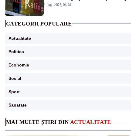
„BBB-” cu perspectivă negativă
1 aug. 2026, 06:48
CATEGORII POPULARE
Actualitate
Politica
Economie
Social
Sport
Sanatate
MAI MULTE ȘTIRI DIN
ACTUALITATE