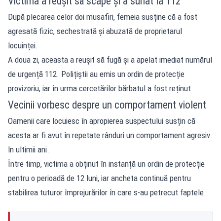
Victima a reușit să scape și a sunat la 112
După plecarea celor doi musafiri, femeia susține că a fost
agresată fizic, sechestrată și abuzată de proprietarul
locuinței.
A doua zi, aceasta a reușit să fugă și a apelat imediat numărul
de urgență 112. Polițiștii au emis un ordin de protecție
provizoriu, iar în urma cercetărilor bărbatul a fost reținut.
Vecinii vorbesc despre un comportament violent
Oamenii care locuiesc în apropierea suspectului susțin că
acesta ar fi avut în repetate rânduri un comportament agresiv
în ultimii ani.
Între timp, victima a obținut în instanță un ordin de protecție
pentru o perioadă de 12 luni, iar ancheta continuă pentru
stabilirea tuturor împrejurărilor în care s-au petrecut faptele.