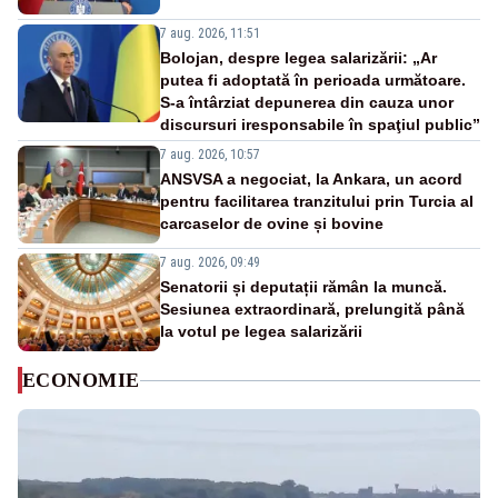
7 aug. 2026, 11:51
Bolojan, despre legea salarizării: „Ar
putea fi adoptată în perioada următoare.
S-a întârziat depunerea din cauza unor
discursuri iresponsabile în spaţiul public”
7 aug. 2026, 10:57
ANSVSA a negociat, la Ankara, un acord
pentru facilitarea tranzitului prin Turcia al
carcaselor de ovine și bovine
7 aug. 2026, 09:49
Senatorii și deputații rămân la muncă.
Sesiunea extraordinară, prelungită până
la votul pe legea salarizării
ECONOMIE