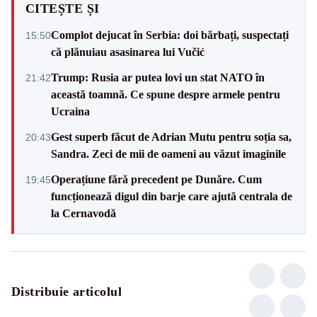
CITEȘTE ȘI
Complot dejucat în Serbia: doi bărbați, suspectați
15:50
că plănuiau asasinarea lui Vučić
Trump: Rusia ar putea lovi un stat NATO în
21:42
această toamnă. Ce spune despre armele pentru
Ucraina
Gest superb făcut de Adrian Mutu pentru soția sa,
20:43
Sandra. Zeci de mii de oameni au văzut imaginile
Operațiune fără precedent pe Dunăre. Cum
19:45
funcționează digul din barje care ajută centrala de
la Cernavodă
Distribuie articolul