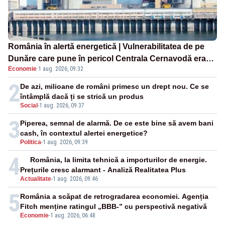
România în alertă energetică | Vulnerabilitatea de pe
Dunăre care pune în pericol Centrala Cernavodă era
Economie
·
1 aug. 2026, 09:32
cunoscută de pe vremea lui Ceaușescu
2
De azi, milioane de români primesc un drept nou. Ce se
întâmplă dacă ți se strică un produs
Social
-
1 aug. 2026, 09:37
3
Piperea, semnal de alarmă. De ce este bine să avem bani
cash, în contextul alertei energetice?
Politica
-
1 aug. 2026, 09:39
4
România, la limita tehnică a importurilor de energie.
Prețurile cresc alarmant - Analiză Realitatea Plus
Actualitate
-
1 aug. 2026, 09:46
5
România a scăpat de retrogradarea economiei. Agenția
Fitch menține ratingul „BBB-” cu perspectivă negativă
Economie
-
1 aug. 2026, 06:48