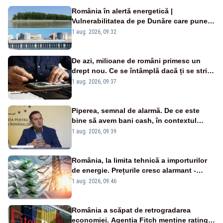
România în alertă energetică |
Vulnerabilitatea de pe Dunăre care pune
în pericol Centrala Cernavodă era
1 aug. 2026, 09:32
cunoscută de pe vremea lui Ceaușescu
De azi, milioane de români primesc un
drept nou. Ce se întâmplă dacă ți se strică
un produs
1 aug. 2026, 09:37
Piperea, semnal de alarmă. De ce este
bine să avem bani cash, în contextul
alertei energetice?
1 aug. 2026, 09:39
România, la limita tehnică a importurilor
de energie. Prețurile cresc alarmant -
Analiză Realitatea Plus
1 aug. 2026, 09:46
România a scăpat de retrogradarea
economiei. Agenția Fitch menține ratingul