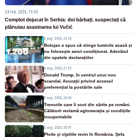
24 feb. 2026, 15:50
Complot dejucat în Serbia: doi bărbați, suspectați că
plănuiau asasinarea lui Vučić
5 aug. 2026, 22:29
Bolojan a spus că stinge luminile acasă și
nu folosește aerul condiționat. Adevărul
din spatele declarațiilor
5 aug. 2026, 21:52
Donald Trump, în centrul unui nou
scandal. Acuzații privind accesul
preferențial la postările sale
5 aug. 2026, 20:49
Trenurile care îi scot din sărite pe români.
Călătorii reclamă aglomerația și condițiile
insuportabile
5 aug. 2026, 20:47
Ploile și vijeliile revin în România. Șefa