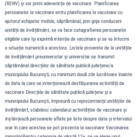
(RENV) și vor primi adeverințe de vaccinare. Planificarea
persoanelor la vaccinare entru planificarea la vaccinare cu
ajutorul echipelor mobile, săptămânal, prin grija conducerii
unității de învățământ, se va face catagrafierea persoanelor
eligibile care își exprimă intenția de vaccinare și se va întocmi
o situație numerică a acestora. Listele provenite de la unitățile
de învățământ preuniversitar și universitar se transmit
săptămânal direcțiilor de sănătate publică județene/a
municipiului București, cu minimum două zile lucrătoare înainte
de data la care se intenționează desfășurarea activității de
vaccinare.Direcțiile de sănătate publică județene și a
municipiului București, împreună cu reprezentanții unităților de
învățământ, stabilesc calendarul activităților de vaccinare și
înștiințează persoanele aflate pe liste despre data și intervalul
orar în care acestea se pot prezenta la vaccinare.Vaccinarea
minorilorPentru categoria de vârstă 12+, se va alege unul