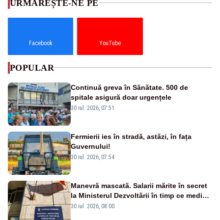
URMĂREȘTE-NE PE
Facebook
YouTube
POPULAR
Continuă greva în Sănătate. 500 de
spitale asigură doar urgențele
30 iul. 2026, 07:51
Fermierii ies în stradă, astăzi, în fața
Guvernului!
30 iul. 2026, 07:54
Manevră mascată. Salarii mărite în secret
la Ministerul Dezvoltării în timp ce medicii
ies în stradă
30 iul. 2026, 08:00