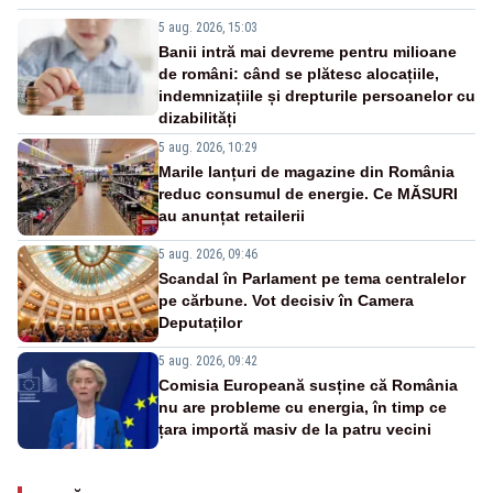
5 aug. 2026, 15:03
Banii intră mai devreme pentru milioane
de români: când se plătesc alocațiile,
indemnizațiile și drepturile persoanelor cu
dizabilități
5 aug. 2026, 10:29
Marile lanțuri de magazine din România
reduc consumul de energie. Ce MĂSURI
au anunțat retailerii
5 aug. 2026, 09:46
Scandal în Parlament pe tema centralelor
pe cărbune. Vot decisiv în Camera
Deputaților
5 aug. 2026, 09:42
Comisia Europeană susține că România
nu are probleme cu energia, în timp ce
țara importă masiv de la patru vecini