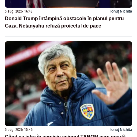
5 aug. 2026, 16:43
Ionuț Nichita
Donald Trump întâmpină obstacole în planul pentru
Gaza. Netanyahu refuză proiectul de pace
5 aug. 2026, 15:46
Ionuț Nichita
Când va intra în serviciu avionul TAROM care poartă