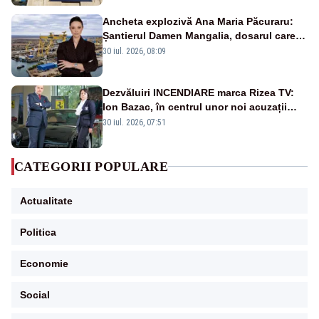
Ancheta explozivă Ana Maria Păcuraru:
Șantierul Damen Mangalia, dosarul care
scufundă apărarea României
30 iul. 2026, 08:09
Dezvăluiri INCENDIARE marca Rizea TV:
Ion Bazac, în centrul unor noi acuzații
publice
30 iul. 2026, 07:51
CATEGORII POPULARE
Actualitate
Politica
Economie
Social