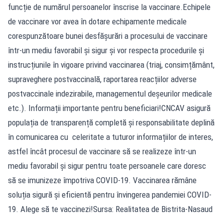
funcție de numărul persoanelor înscrise la vaccinare.Echipele
de vaccinare vor avea în dotare echipamente medicale
corespunzătoare bunei desfășurări a procesului de vaccinare
într-un mediu favorabil și sigur și vor respecta procedurile și
instrucțiunile în vigoare privind vaccinarea (triaj, consimțământ,
supraveghere postvaccinală, raportarea reacțiilor adverse
postvaccinale indezirabile, managementul deșeurilor medicale
etc.). Informații importante pentru beneficiari!CNCAV asigură
populația de transparență completă și responsabilitate deplină
în comunicarea cu celeritate a tuturor informațiilor de interes,
astfel încât procesul de vaccinare să se realizeze într-un
mediu favorabil și sigur pentru toate persoanele care doresc
să se imunizeze împotriva COVID-19. Vaccinarea rămâne
soluția sigură și eficientă pentru învingerea pandemiei COVID-
19. Alege să te vaccinezi!Sursa: Realitatea de Bistrita-Nasaud