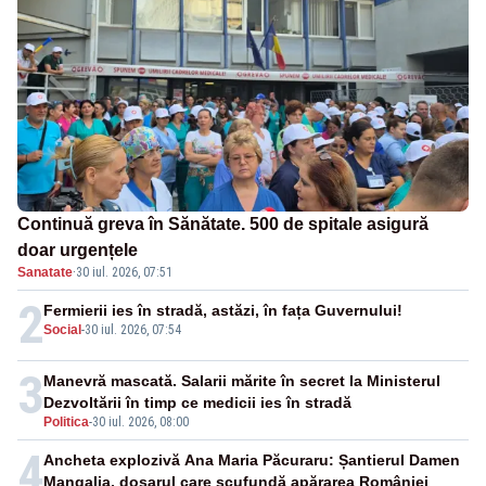
Continuă greva în Sănătate. 500 de spitale asigură
doar urgențele
Sanatate
·
30 iul. 2026, 07:51
2
Fermierii ies în stradă, astăzi, în fața Guvernului!
Social
-
30 iul. 2026, 07:54
3
Manevră mascată. Salarii mărite în secret la Ministerul
Dezvoltării în timp ce medicii ies în stradă
Politica
-
30 iul. 2026, 08:00
4
Ancheta explozivă Ana Maria Păcuraru: Șantierul Damen
Mangalia, dosarul care scufundă apărarea României