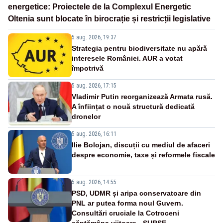
energetice: Proiectele de la Complexul Energetic
Oltenia sunt blocate în birocrație și restricții legislative
5 aug. 2026, 19:37
Strategia pentru biodiversitate nu apără
interesele României. AUR a votat
împotrivă
5 aug. 2026, 17:15
Vladimir Putin reorganizează Armata rusă.
A înființat o nouă structură dedicată
dronelor
5 aug. 2026, 16:11
Ilie Bolojan, discuții cu mediul de afaceri
despre economie, taxe și reformele fiscale
5 aug. 2026, 14:55
PSD, UDMR și aripa conservatoare din
PNL ar putea forma noul Guvern.
Consultări cruciale la Cotroceni