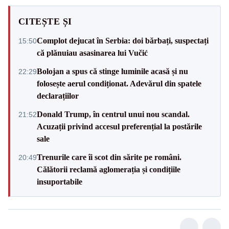
CITEȘTE ȘI
Complot dejucat în Serbia: doi bărbați, suspectați
15:50
că plănuiau asasinarea lui Vučić
Bolojan a spus că stinge luminile acasă și nu
22:29
folosește aerul condiționat. Adevărul din spatele
declarațiilor
Donald Trump, în centrul unui nou scandal.
21:52
Acuzații privind accesul preferențial la postările
sale
Trenurile care îi scot din sărite pe români.
20:49
Călătorii reclamă aglomerația și condițiile
insuportabile