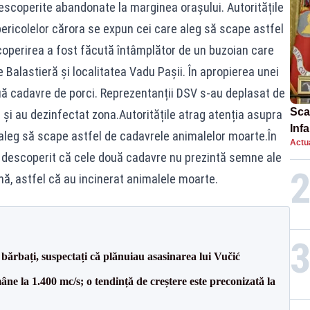
escoperite abandonate la marginea orașului. Autoritățile
 pericolelor cărora se expun cei care aleg să scape astfel
operirea a fost făcută întâmplător de un buzoian care
 Balastieră și localitatea Vadu Pașii. În apropierea unei
ouă cadavre de porci. Reprezentanții DSV s-au deplasat de
Scan
 și au dezinfectat zona.Autoritățile atrag atenția asupra
Inf
 aleg să scape astfel de cadavrele animalelor moarte.În
Actua
proi
au descoperit că cele două cadavre nu prezintă semne ale
nă, astfel că au incinerat animalele moarte.
bărbați, suspectați că plănuiau asasinarea lui Vučić
ne la 1.400 mc/s; o tendință de creștere este preconizată la