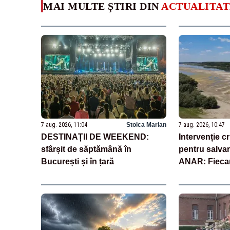
MAI MULTE ȘTIRI DIN
ACTUALITAT
7 aug. 2026, 11:04
Stoica Marian
7 aug. 2026, 10:47
DESTINAȚII DE WEEKEND:
Intervenție c
sfârșit de săptămână în
pentru salva
București și în țară
ANAR: Fiecare
scufundată în