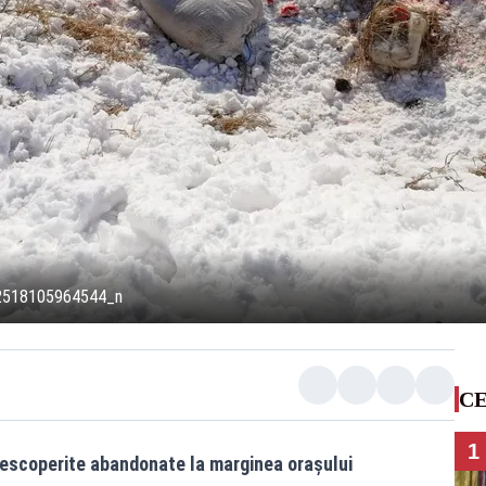
2518105964544_n
CE
1
descoperite abandonate la marginea orașului