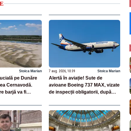
E
Stoica Marian
7 aug. 2026, 10:39
Stoica Marian
rucială pe Dunăre
Alertă în aviație! Sute de
rea Cernavodă.
avioane Boeing 737 MAX, vizate
 barjă va fi
de inspecții obligatorii, după
 3-4 ore
descoperirea unor fisuri în
fuselaj