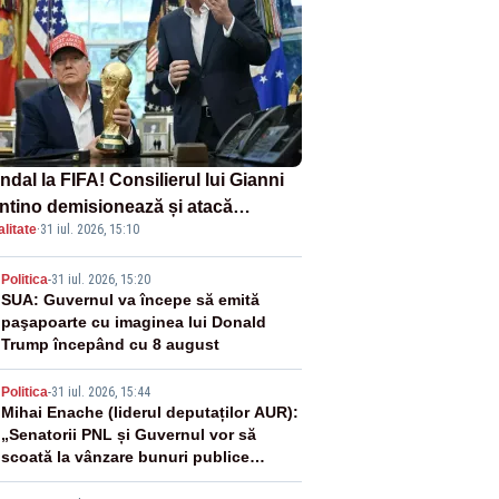
dal la FIFA! Consilierul lui Gianni
antino demisionează și atacă
litate
·
31 iul. 2026, 15:10
ectul privind investitorii străini
2
Politica
-
31 iul. 2026, 15:20
SUA: Guvernul va începe să emită
paşapoarte cu imaginea lui Donald
Trump începând cu 8 august
3
Politica
-
31 iul. 2026, 15:44
Mihai Enache (liderul deputaților AUR):
„Senatorii PNL și Guvernul vor să
scoată la vânzare bunuri publice
pentru a stinge datoriile pentru