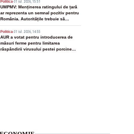
4
vaccinurile Pfizer!”
Politica
-
31 iul. 2026, 15:51
UMPMV: Menținerea ratingului de țară
ar reprezenta un semnal pozitiv pentru
România. Autoritățile trebuie să
continue consolidarea stabilității
5
economice și financiare
Politica
-
31 iul. 2026, 14:55
AUR a votat pentru introducerea de
măsuri ferme pentru limitarea
răspândirii virusului pestei porcine
africane
ECONOMIE