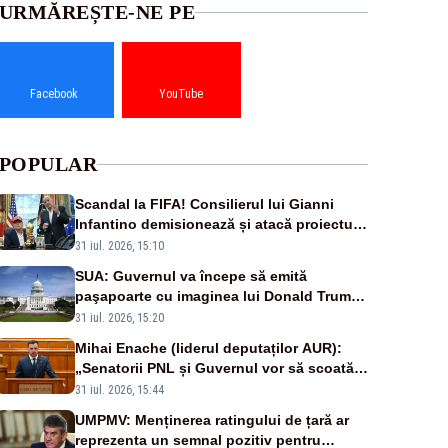
URMĂREȘTE-NE PE
Facebook
YouTube
POPULAR
Scandal la FIFA! Consilierul lui Gianni
Infantino demisionează și atacă proiectul
privind investitorii străini
31 iul. 2026, 15:10
SUA: Guvernul va începe să emită
paşapoarte cu imaginea lui Donald Trump
începând cu 8 august
31 iul. 2026, 15:20
Mihai Enache (liderul deputaților AUR):
„Senatorii PNL și Guvernul vor să scoată
la vânzare bunuri publice pentru a stinge
31 iul. 2026, 15:44
datoriile pentru vaccinurile Pfizer!”
UMPMV: Menținerea ratingului de țară ar
reprezenta un semnal pozitiv pentru