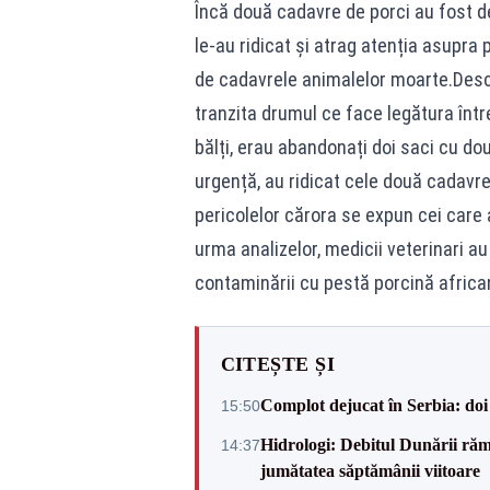
Încă două cadavre de porci au fost d
le-au ridicat și atrag atenția asupra
de cadavrele animalelor moarte.Desc
tranzita drumul ce face legătura între
bălți, erau abandonați doi saci cu d
urgență, au ridicat cele două cadavre
pericolelor cărora se expun cei care
urma analizelor, medicii veterinari 
contaminării cu pestă porcină africa
CITEȘTE ȘI
Complot dejucat în Serbia: doi 
15:50
Hidrologi: Debitul Dunării rămâ
14:37
jumătatea săptămânii viitoare