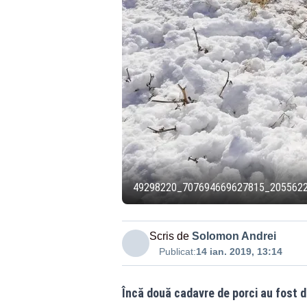
49298220_707694669627815_205562
Scris de
Solomon Andrei
Publicat:
14 ian. 2019, 13:14
Încă două cadavre de porci au fost 