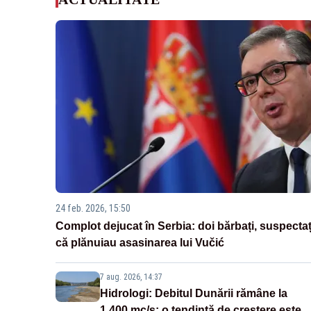
24 feb. 2026, 15:50
Complot dejucat în Serbia: doi bărbați, suspectaț
că plănuiau asasinarea lui Vučić
7 aug. 2026, 14:37
Hidrologi: Debitul Dunării rămâne la
1.400 mc/s; o tendință de creștere este