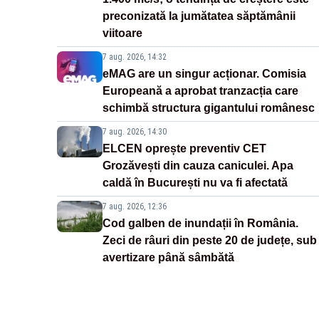
preconizată la jumătatea săptămânii
viitoare
7 aug. 2026, 14:32
eMAG are un singur acționar. Comisia
Europeană a aprobat tranzacția care
schimbă structura gigantului românesc
7 aug. 2026, 14:30
ELCEN oprește preventiv CET
Grozăvești din cauza caniculei. Apa
caldă în București nu va fi afectată
7 aug. 2026, 12:36
Cod galben de inundații în România.
Zeci de râuri din peste 20 de județe, sub
avertizare până sâmbătă