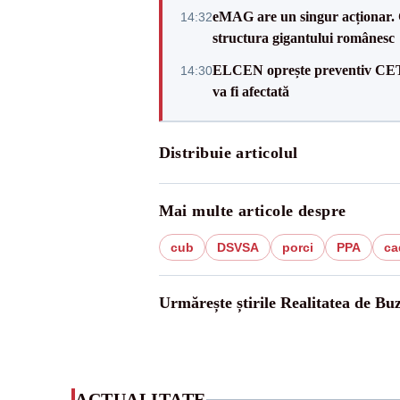
eMAG are un singur acționar. 
14:32
structura gigantului românesc
ELCEN oprește preventiv CET G
14:30
va fi afectată
Distribuie articolul
Mai multe articole despre
cub
DSVSA
porci
PPA
ca
Urmărește știrile Realitatea de Bu
ACTUALITATE