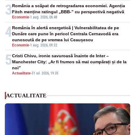
3
România a scăpat de retrogradarea economiei. Agenția
Fitch menține ratingul „BBB-” cu perspectivă negativă
Economie
-
1 aug. 2026, 06:48
4
România în alertă energetică | Vulnerabilitatea de pe
Dunăre care pune în pericol Centrala Cernavodă era
cunoscută de pe vremea lui Ceaușescu
Economie
-
1 aug. 2026, 09:32
5
Cristi Chivu, ironie savuroasă înainte de Inter –
Manchester City: „Ar fi frumos să mai cumpărați și de la
noi”
Actualitate
-
31 iul. 2026, 19:35
ACTUALITATE