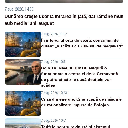
7 aug. 2026, 14:03
Dunărea crește ușor la intrarea în țară, dar rămâne mult
sub media lunii august
7 aug. 2026, 13:02
În intervalul orar de seară, consumul de
curent „a scăzut cu 200-300 de megawați”
7 aug. 2026, 10:51
Bolojan: Nivelul Dunării asigură o
funcționare a centralei de la Cernavodă
de patru-cinci zile dacă debitele vor
scădea
7 aug. 2026, 10:43
Criza din energie. Cine scapă de măsurile
de raționalizare impuse de Bolojan
7 aug. 2026, 10:01
Tarifele pentru rovinietă și sistemul