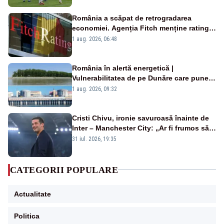
România a scăpat de retrogradarea
economiei. Agenția Fitch menține ratingul
„BBB-” cu perspectivă negativă
1 aug. 2026, 06:48
România în alertă energetică |
Vulnerabilitatea de pe Dunăre care pune
în pericol Centrala Cernavodă era
1 aug. 2026, 09:32
cunoscută de pe vremea lui Ceaușescu
Cristi Chivu, ironie savuroasă înainte de
Inter – Manchester City: „Ar fi frumos să
mai cumpărați și de la noi”
31 iul. 2026, 19:35
CATEGORII POPULARE
Actualitate
Politica