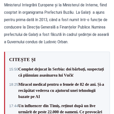
Ministerul Integrării Europene și la Ministerul de Interne, fiind
cooptat în organigrama Prefecturii Buzău. La Galați a ajuns
pentru prima dată în 2013, când a fost numit într-o funcție de
conducere la Direcția Generală a Finanțelor Publice.Numirea
prefectului de Galați a fost făcută în cadrul ședinței de aseară
a Guvernului condus de Ludovic Orban.
CITEȘTE ȘI
Complot dejucat în Serbia: doi bărbați, suspectați
15:50
că plănuiau asasinarea lui Vučić
Miracol medical pentru o femeie de 82 de ani. Și-a
18:25
recăpătat vederea cu ajutorul unei tehnologii
bazate pe AI
Un influencer din Timiș, reținut după un live
17:44
urmărit de peste 22.000 de oameni. Ce provocări