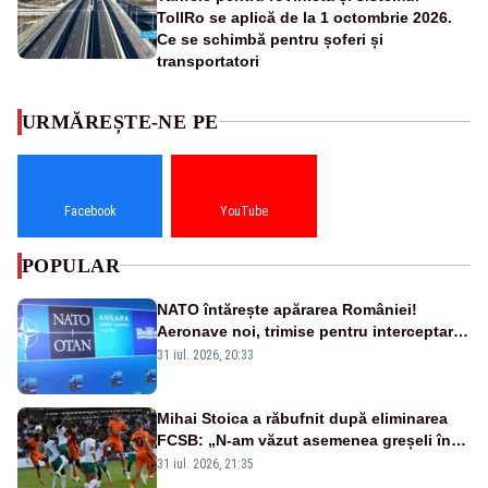
TollRo se aplică de la 1 octombrie 2026.
Ce se schimbă pentru șoferi și
transportatori
URMĂREȘTE-NE PE
Facebook
YouTube
POPULAR
NATO întărește apărarea României!
Aeronave noi, trimise pentru interceptarea
și distrugerea dronelor
31 iul. 2026, 20:33
Mihai Stoica a răbufnit după eliminarea
FCSB: „N-am văzut asemenea greșeli în
190 de meciuri europene”
31 iul. 2026, 21:35