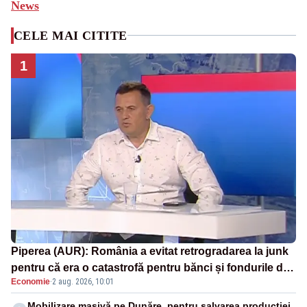
News
CELE MAI CITITE
1
Piperea (AUR): România a evitat retrogradarea la junk
pentru că era o catastrofă pentru bănci și fondurile de
Economie
·
2 aug. 2026, 10:01
pensii
Mobilizare masivă pe Dunăre, pentru salvarea producției