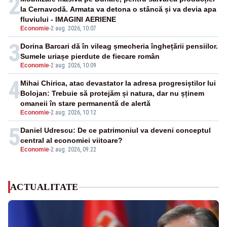
2
la Cernavodă. Armata va detona o stâncă și va devia apa
fluviului - IMAGINI AERIENE
Economie
-
2 aug. 2026, 10:07
3
Dorina Barcari dă în vileag șmecheria înghețării pensiilor.
Sumele uriașe pierdute de fiecare român
Economie
-
2 aug. 2026, 10:09
4
Mihai Chirica, atac devastator la adresa progresiștilor lui
Bolojan: Trebuie să protejăm și natura, dar nu șținem
omaneii în stare permanentă de alertă
Economie
-
2 aug. 2026, 10:12
5
Daniel Udrescu: De ce patrimoniul va deveni conceptul
central al economiei viitoare?
Economie
-
2 aug. 2026, 09:22
ACTUALITATE