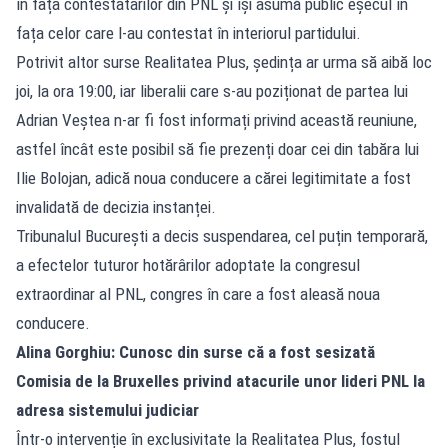
în fața contestatarilor din PNL și își asumă public eșecul în
fața celor care l-au contestat în interiorul partidului.
Potrivit altor surse Realitatea Plus, ședința ar urma să aibă loc
joi, la ora 19:00, iar liberalii care s-au poziționat de partea lui
Adrian Veștea n-ar fi fost informați privind această reuniune,
astfel încât este posibil să fie prezenți doar cei din tabăra lui
Ilie Bolojan, adică noua conducere a cărei legitimitate a fost
invalidată de decizia instanței.
Tribunalul București a decis suspendarea, cel puțin temporară,
a efectelor tuturor hotărârilor adoptate la congresul
extraordinar al PNL, congres în care a fost aleasă noua
conducere.
Alina Gorghiu: Cunosc din surse că a fost sesizată
Comisia de la Bruxelles privind atacurile unor lideri PNL la
adresa sistemului judiciar
Într-o intervenție în exclusivitate la Realitatea Plus, fostul