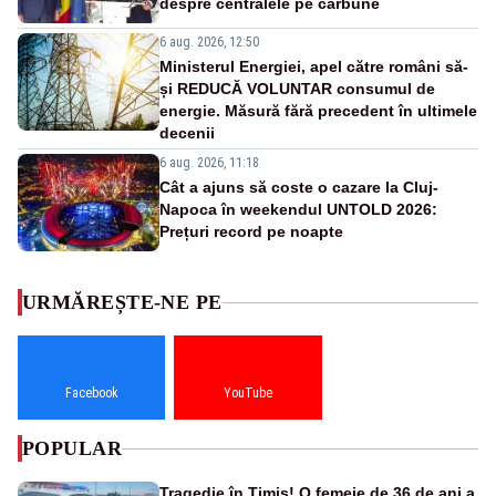
despre centralele pe cărbune
6 aug. 2026, 12:50
Ministerul Energiei, apel către români să-
și REDUCĂ VOLUNTAR consumul de
energie. Măsură fără precedent în ultimele
decenii
6 aug. 2026, 11:18
Cât a ajuns să coste o cazare la Cluj-
Napoca în weekendul UNTOLD 2026:
Prețuri record pe noapte
URMĂREȘTE-NE PE
Facebook
YouTube
POPULAR
Tragedie în Timiș! O femeie de 36 de ani a