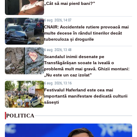
„Cât să mai pierd bani?”
6 aug. 2026, 14:07
CNAIR: Accidentele rutiere provoacă mai
multe decese în rândul tinerilor decât
tuberculoza și drogurile
6 aug. 2026, 13:48
Scandalul inimii desenate pe
Transfăgărășan scoate la iveală o
problemă mult mai gravă. Ghizii montani:
„Nu este un caz izolat”
6 aug. 2026, 13:16
Festivalul Haferland este cea mai
importantă manifestare dedicată culturii
săsești
POLITICA