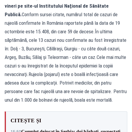
vineri pe site-ul Institutului Naţional de Sănătate
Publică.
Conform sursei citate, numărul total de cazuri de
rujeolă confirmate în România raportate până la data de 19
octombrie este 15.408, din care 59 de decese.În ultima
săptămână, cele 13 cazuri nou confirmate au fost înregistrate
în: Dolj - 3, Bucureşti, Călăraşi, Giurgiu - cu câte două cazuri,
Argeş, Buzău, Sălaj şi Teleorman - câte un caz.Cele mai multe
cazuri s-au înregistrat de la începutul epidemiei la copiii
nevaccinaţi.Rujeola (pojarul) este o boală infecţioasă care
adesea duce la complicaţii. Potrivit medicilor, din patru
persoane care fac rujeolă una are nevoie de spitalizare. Pentru
unul din 1.000 de bolnavi de rujeolă, boala este mortală.
CITEȘTE ȘI
Complot dejucat în Serbia: doi bărbați, suspectați
15:50