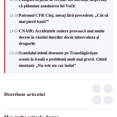
că plănuiau asasinarea lui Vučić
Patronul CFR Cluj, mesaj fără precedent: „Cât să
14:38
mai pierd bani?”
CNAIR: Accidentele rutiere provoacă mai multe
14:07
decese în rândul tinerilor decât tuberculoza și
drogurile
Scandalul inimii desenate pe Transfăgărășan
13:48
scoate la iveală o problemă mult mai gravă. Ghizii
montani: „Nu este un caz izolat”
Distribuie articolul