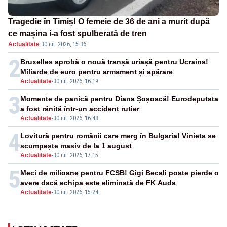
Tragedie în Timiș! O femeie de 36 de ani a murit după
ce mașina i-a fost spulberată de tren
Actualitate
·
30 iul. 2026, 15:36
2
Bruxelles aprobă o nouă tranșă uriașă pentru Ucraina!
Miliarde de euro pentru armament și apărare
Actualitate
-
30 iul. 2026, 16:19
3
Momente de panică pentru Diana Șoșoacă! Eurodeputata
a fost rănită într-un accident rutier
Actualitate
-
30 iul. 2026, 16:48
4
Lovitură pentru românii care merg în Bulgaria! Vinieta se
scumpește masiv de la 1 august
Actualitate
-
30 iul. 2026, 17:15
5
Meci de milioane pentru FCSB! Gigi Becali poate pierde o
avere dacă echipa este eliminată de FK Auda
Actualitate
-
30 iul. 2026, 15:24