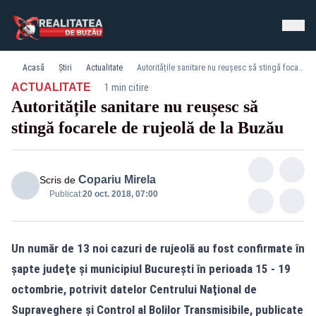
Acasă
Știri
Actualitate
Autoritățile sanitare nu reușesc să stingă focarele de rujeolă de la Buzău
·
ACTUALITATE
1 min citire
Autoritățile sanitare nu reușesc să
stingă focarele de rujeolă de la Buzău
Copariu Mirela
Scris de
Publicat:
20 oct. 2018, 07:00
Un număr de 13 noi cazuri de rujeolă au fost confirmate în
şapte judeţe şi municipiul Bucureşti în perioada 15 - 19
octombrie, potrivit datelor Centrului Naţional de
Supraveghere şi Control al Bolilor Transmisibile, publicate