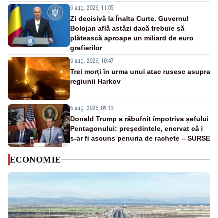
6 aug. 2026, 11:05
Zi decisivă la Înalta Curte. Guvernul
Bolojan află astăzi dacă trebuie să
plătească aproape un miliard de euro
grefierilor
6 aug. 2026, 10:47
Trei morți în urma unui atac rusesc asupra
regiunii Harkov
6 aug. 2026, 09:13
Donald Trump a răbufnit împotriva șefului
Pentagonului: președintele, enervat că i
s-ar fi ascuns penuria de rachete – SURSE
ECONOMIE