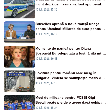
murit după ce mașina i-a fost spulberată
de tren
30 iul. 2026, 15:36
Bruxelles aprobă o nouă tranșă uriașă
pentru Ucraina! Miliarde de euro pentru
armament și apărare
30 iul. 2026, 16:19
Momente de panică pentru Diana
Șoșoacă! Eurodeputata a fost rănită într-
un accident rutier
30 iul. 2026, 16:48
Lovitură pentru românii care merg în
Bulgaria! Vinieta se scumpește masiv de
la 1 august
30 iul. 2026, 17:15
Meci de milioane pentru FCSB! Gigi
Becali poate pierde o avere dacă echipa
este eliminată de FK Auda
30 iul. 2026, 15:24