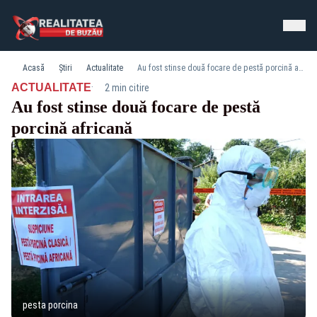
Acasă
Știri
Actualitate
Au fost stinse două focare de pestă porcină africană
·
ACTUALITATE
2 min citire
Au fost stinse două focare de pestă
porcină africană
pesta porcina