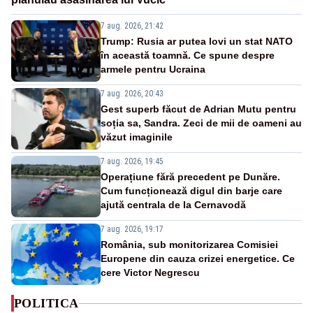
7 aug. 2026, 21:42
Trump: Rusia ar putea lovi un stat NATO
în această toamnă. Ce spune despre
armele pentru Ucraina
7 aug. 2026, 20:43
Gest superb făcut de Adrian Mutu pentru
soția sa, Sandra. Zeci de mii de oameni au
văzut imaginile
7 aug. 2026, 19:45
Operațiune fără precedent pe Dunăre.
Cum funcționează digul din barje care
ajută centrala de la Cernavodă
7 aug. 2026, 19:17
România, sub monitorizarea Comisiei
Europene din cauza crizei energetice. Ce
cere Victor Negrescu
POLITICA