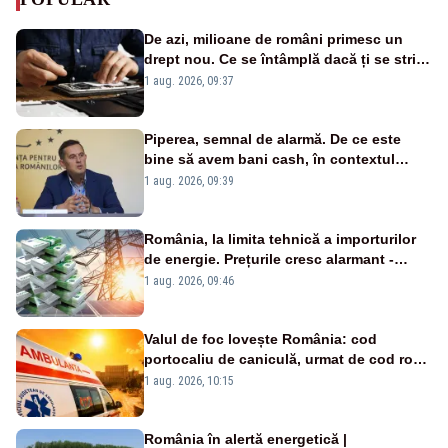
De azi, milioane de români primesc un
drept nou. Ce se întâmplă dacă ți se strică
un produs
1 aug. 2026, 09:37
Piperea, semnal de alarmă. De ce este
bine să avem bani cash, în contextul
alertei energetice?
1 aug. 2026, 09:39
România, la limita tehnică a importurilor
de energie. Prețurile cresc alarmant -
Analiză Realitatea Plus
1 aug. 2026, 09:46
Valul de foc lovește România: cod
portocaliu de caniculă, urmat de cod roșu
duminică. Temperaturile urcă spre 40°C
1 aug. 2026, 10:15
România în alertă energetică |