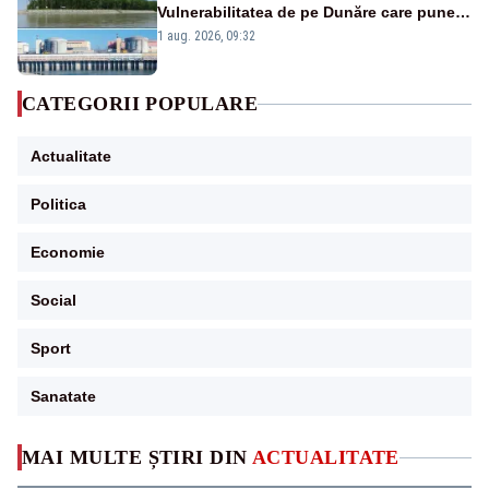
Vulnerabilitatea de pe Dunăre care pune
în pericol Centrala Cernavodă era
1 aug. 2026, 09:32
cunoscută de pe vremea lui Ceaușescu
CATEGORII POPULARE
Actualitate
Politica
Economie
Social
Sport
Sanatate
MAI MULTE ȘTIRI DIN
ACTUALITATE