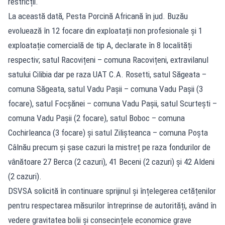
restricții.
La această dată, Pesta Porcină Africană în jud. Buzău
evoluează în 12 focare din exploatații non profesionale și 1
exploatație comercială de tip A, declarate în 8 localități
respectiv; satul Racovițeni – comuna Racovițeni, extravilanul
satului Cilibia dar pe raza UAT C.A. Rosetti, satul Săgeata –
comuna Săgeata, satul Vadu Pașii – comuna Vadu Pașii (3
focare), satul Focșănei – comuna Vadu Pașii, satul Scurtești –
comuna Vadu Pașii (2 focare), satul Boboc – comuna
Cochirleanca (3 focare) și satul Zilișteanca – comuna Poșta
Câlnău precum și șase cazuri la mistreț pe raza fondurilor de
vânătoare 27 Berca (2 cazuri), 41 Beceni (2 cazuri) și 42 Aldeni
(2 cazuri).
DSVSA solicită în continuare sprijinul și înțelegerea cetățenilor
pentru respectarea măsurilor întreprinse de autorități, având în
vedere gravitatea bolii și consecințele economice grave