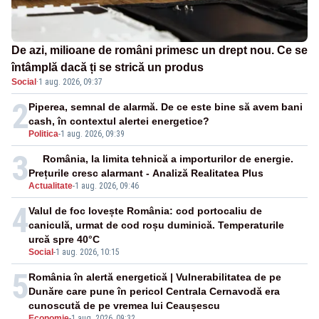
De azi, milioane de români primesc un drept nou. Ce se
întâmplă dacă ți se strică un produs
Social
·
1 aug. 2026, 09:37
2
Piperea, semnal de alarmă. De ce este bine să avem bani
cash, în contextul alertei energetice?
Politica
-
1 aug. 2026, 09:39
3
România, la limita tehnică a importurilor de energie.
Prețurile cresc alarmant - Analiză Realitatea Plus
Actualitate
-
1 aug. 2026, 09:46
4
Valul de foc lovește România: cod portocaliu de
caniculă, urmat de cod roșu duminică. Temperaturile
urcă spre 40°C
Social
-
1 aug. 2026, 10:15
5
România în alertă energetică | Vulnerabilitatea de pe
Dunăre care pune în pericol Centrala Cernavodă era
cunoscută de pe vremea lui Ceaușescu
Economie
-
1 aug. 2026, 09:32