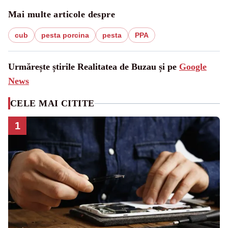
Mai multe articole despre
cub
pesta porcina
pesta
PPA
Urmărește știrile Realitatea de Buzau și pe
Google
News
CELE MAI CITITE
1