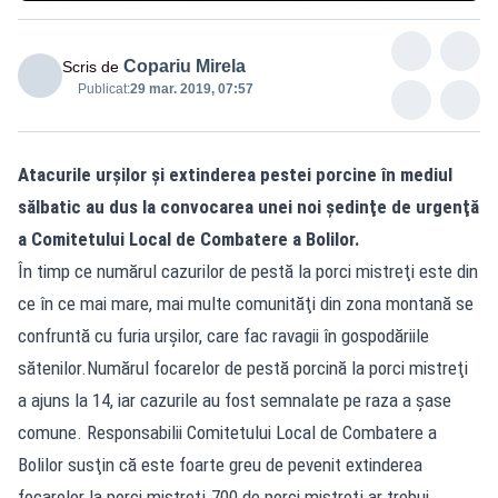
Copariu Mirela
Scris de
Publicat:
29 mar. 2019, 07:57
Atacurile urşilor şi extinderea pestei porcine în mediul
sălbatic au dus la convocarea unei noi şedinţe de urgenţă
a Comitetului Local de Combatere a Bolilor.
În timp ce numărul cazurilor de pestă la porci mistreţi este din
ce în ce mai mare, mai multe comunităţi din zona montană se
confruntă cu furia urşilor, care fac ravagii în gospodăriile
sătenilor.Numărul focarelor de pestă porcină la porci mistreţi
a ajuns la 14, iar cazurile au fost semnalate pe raza a şase
comune. Responsabilii Comitetului Local de Combatere a
Bolilor susţin că este foarte greu de pevenit extinderea
focarelor la porci mistreţi.700 de porci mistreţi ar trebui