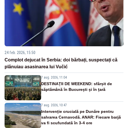
24 feb. 2026, 15:50
Complot dejucat în Serbia: doi bărbați, suspectați că
plănuiau asasinarea lui Vučić
7 aug. 2026, 11:04
DESTINAȚII DE WEEKEND: sfârșit de
săptămână în București și în țară
7 aug. 2026, 10:47
Intervenție crucială pe Dunăre pentru
salvarea Cernavodă. ANAR: Fiecare barjă
va fi scufundată în 3-4 ore