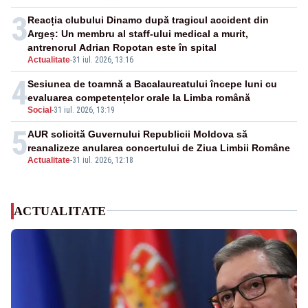
3
Reacția clubului Dinamo după tragicul accident din
Argeș: Un membru al staff-ului medical a murit,
antrenorul Adrian Ropotan este în spital
Actualitate
-
31 iul. 2026, 13:16
4
Sesiunea de toamnă a Bacalaureatului începe luni cu
evaluarea competențelor orale la Limba română
Social
-
31 iul. 2026, 13:19
5
AUR solicită Guvernului Republicii Moldova să
reanalizeze anularea concertului de Ziua Limbii Române
Actualitate
-
31 iul. 2026, 12:18
ACTUALITATE