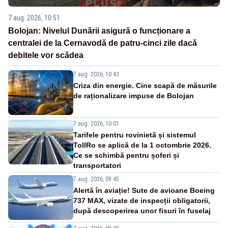
7 aug. 2026, 10:51
Bolojan: Nivelul Dunării asigură o funcționare a
centralei de la Cernavodă de patru-cinci zile dacă
debitele vor scădea
7 aug. 2026, 10:43
Criza din energie. Cine scapă de măsurile
de raționalizare impuse de Bolojan
7 aug. 2026, 10:01
Tarifele pentru rovinietă și sistemul
TollRo se aplică de la 1 octombrie 2026.
Ce se schimbă pentru șoferi și
transportatori
7 aug. 2026, 09:45
Alertă în aviație! Sute de avioane Boeing
737 MAX, vizate de inspecții obligatorii,
după descoperirea unor fisuri în fuselaj