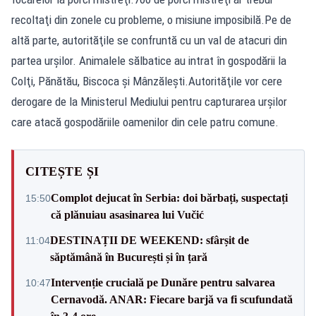
recoltaţi din zonele cu probleme, o misiune imposibilă.Pe de
altă parte, autorităţile se confruntă cu un val de atacuri din
partea urşilor. Animalele sălbatice au intrat în gospodării la
Colţi, Pănătău, Biscoca şi Mânzăleşti.Autorităţile vor cere
derogare de la Ministerul Mediului pentru capturarea urşilor
care atacă gospodăriile oamenilor din cele patru comune.
CITEȘTE ȘI
Complot dejucat în Serbia: doi bărbați, suspectați
15:50
că plănuiau asasinarea lui Vučić
DESTINAȚII DE WEEKEND: sfârșit de
11:04
săptămână în București și în țară
Intervenție crucială pe Dunăre pentru salvarea
10:47
Cernavodă. ANAR: Fiecare barjă va fi scufundată