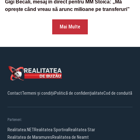
Gigi Becali, mesaj în direct pentru MM Stoica: „Mă
oprește când vreau să arunc milioane pe transferuri”
Mai Multe
Contact
Termeni și condiții
Politică de confidențialitate
Cod de conduită
Parteneri:
Realitatea.NET
Realitatea Sportiva
Realitatea Star
Realitatea de Maramures
Realitatea de Neamt