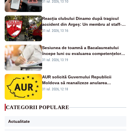
noi metode de fraudă online
31 iul. 2026, 13:10
Reacția clubului Dinamo după tragicul
accident din Argeș: Un membru al staff-
ului medical a murit, antrenorul Adrian
31 iul. 2026, 13:16
Ropotan este în spital
Sesiunea de toamnă a Bacalaureatului
începe luni cu evaluarea competențelor
orale la Limba română
31 iul. 2026, 13:19
AUR solicită Guvernului Republicii
Moldova să reanalizeze anularea
concertului de Ziua Limbii Române
31 iul. 2026, 12:18
CATEGORII POPULARE
Actualitate