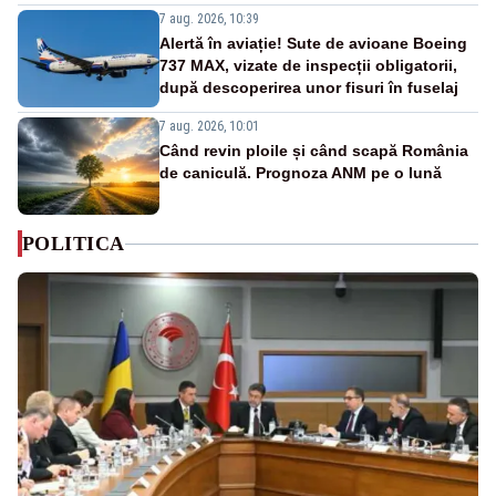
7 aug. 2026, 10:39
Alertă în aviație! Sute de avioane Boeing
737 MAX, vizate de inspecții obligatorii,
după descoperirea unor fisuri în fuselaj
7 aug. 2026, 10:01
Când revin ploile și când scapă România
de caniculă. Prognoza ANM pe o lună
POLITICA