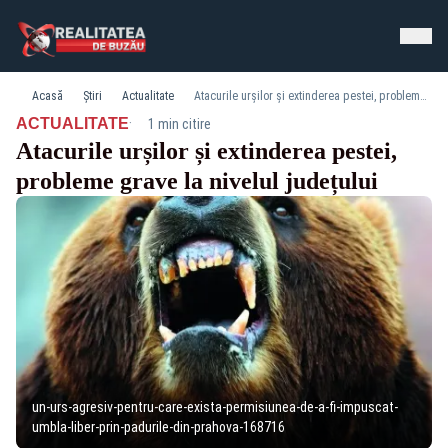
Acasă
Știri
Actualitate
Atacurile urșilor și extinderea pestei, probleme grave la nivelul județului
·
ACTUALITATE
1 min citire
Atacurile urșilor și extinderea pestei,
probleme grave la nivelul județului
un-urs-agresiv-pentru-care-exista-permisiunea-de-a-fi-impuscat-
umbla-liber-prin-padurile-din-prahova-168716