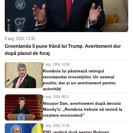
8 aug. 2026, 13:35
Groenlanda îi pune frână lui Trump. Avertisment dur
după planul de foraj
8 aug. 2026, 10:38
România își păstrează ratingul
recomandat investițiilor. Un semnal
pozitiv, dar și un avertisment pentru
autorități
8 aug. 2026, 08:51
Nicușor Dan, avertisment după decizia
Moody’s: „România trebuie să revină la
creștere economică”
7 aug. 2026, 15:26
PSD, replică dură pentru Bolojan: