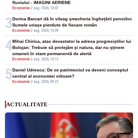
fluviului - IMAGINI AERIENE
Economie
-
2 aug. 2026, 10:07
3
Dorina Barcari dă în vileag șmecheria înghețării pensiilor.
Sumele uriașe pierdute de fiecare român
Economie
-
2 aug. 2026, 10:09
4
Mihai Chirica, atac devastator la adresa progresiștilor lui
Bolojan: Trebuie să protejăm și natura, dar nu șținem
omaneii în stare permanentă de alertă
Economie
-
2 aug. 2026, 10:12
5
Daniel Udrescu: De ce patrimoniul va deveni conceptul
central al economiei viitoare?
Economie
-
2 aug. 2026, 09:22
ACTUALITATE