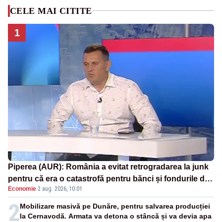
CELE MAI CITITE
1
Piperea (AUR): România a evitat retrogradarea la junk
pentru că era o catastrofă pentru bănci și fondurile de
Economie
·
2 aug. 2026, 10:01
pensii
2
Mobilizare masivă pe Dunăre, pentru salvarea producției
la Cernavodă. Armata va detona o stâncă și va devia apa