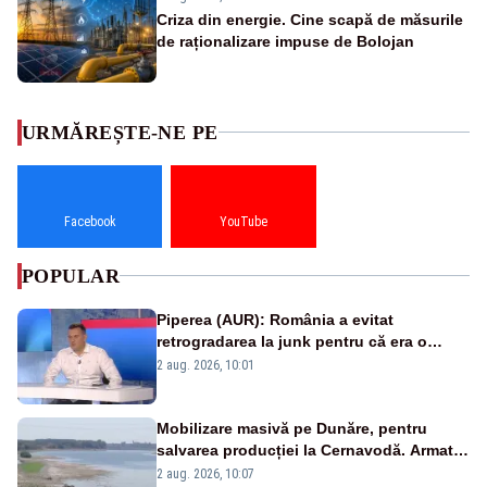
Criza din energie. Cine scapă de măsurile
de raționalizare impuse de Bolojan
URMĂREȘTE-NE PE
Facebook
YouTube
POPULAR
Piperea (AUR): România a evitat
retrogradarea la junk pentru că era o
catastrofă pentru bănci și fondurile de
2 aug. 2026, 10:01
pensii
Mobilizare masivă pe Dunăre, pentru
salvarea producției la Cernavodă. Armata
va detona o stâncă și va devia apa
2 aug. 2026, 10:07