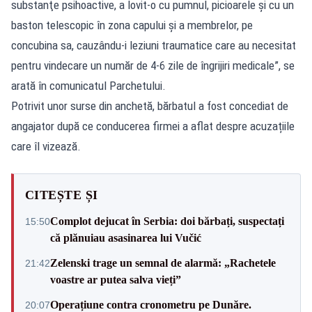
substanţe psihoactive, a lovit-o cu pumnul, picioarele şi cu un
baston telescopic în zona capului şi a membrelor, pe
concubina sa, cauzându-i leziuni traumatice care au necesitat
pentru vindecare un număr de 4-6 zile de îngrijiri medicale”, se
arată în comunicatul Parchetului.
Potrivit unor surse din anchetă, bărbatul a fost concediat de
angajator după ce conducerea firmei a aflat despre acuzațiile
care îl vizează.
CITEȘTE ȘI
Complot dejucat în Serbia: doi bărbați, suspectați
15:50
că plănuiau asasinarea lui Vučić
Zelenski trage un semnal de alarmă: „Rachetele
21:42
voastre ar putea salva vieți”
Operațiune contra cronometru pe Dunăre.
20:07