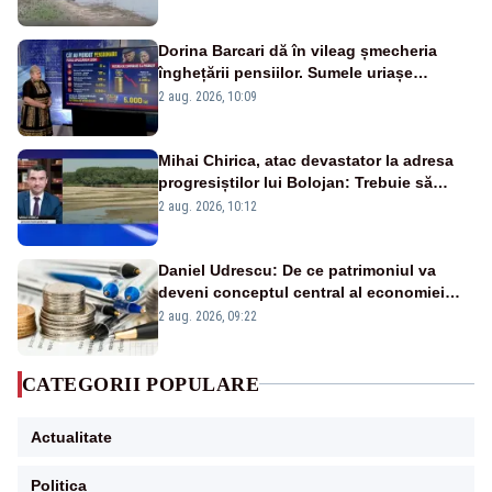
fluviului - IMAGINI AERIENE
Dorina Barcari dă în vileag șmecheria
înghețării pensiilor. Sumele uriașe
pierdute de fiecare român
2 aug. 2026, 10:09
Mihai Chirica, atac devastator la adresa
progresiștilor lui Bolojan: Trebuie să
protejăm și natura, dar nu șținem omaneii
2 aug. 2026, 10:12
în stare permanentă de alertă
Daniel Udrescu: De ce patrimoniul va
deveni conceptul central al economiei
viitoare?
2 aug. 2026, 09:22
CATEGORII POPULARE
Actualitate
Politica