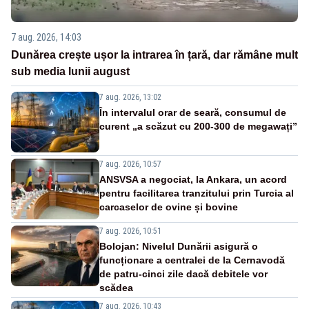
7 aug. 2026, 14:03
Dunărea crește ușor la intrarea în țară, dar rămâne mult
sub media lunii august
7 aug. 2026, 13:02
În intervalul orar de seară, consumul de
curent „a scăzut cu 200-300 de megawați”
7 aug. 2026, 10:57
ANSVSA a negociat, la Ankara, un acord
pentru facilitarea tranzitului prin Turcia al
carcaselor de ovine și bovine
7 aug. 2026, 10:51
Bolojan: Nivelul Dunării asigură o
funcționare a centralei de la Cernavodă
de patru-cinci zile dacă debitele vor
scădea
7 aug. 2026, 10:43