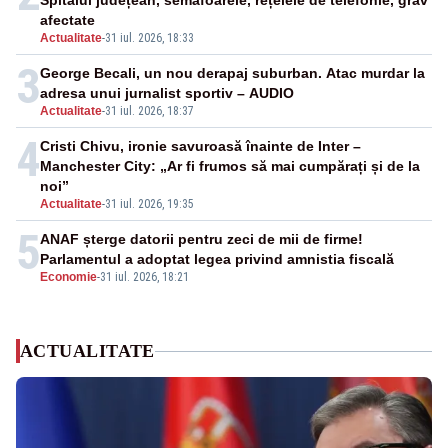
Spitalul județean, semafoarele, rețelele de telefonie, grav
afectate
Actualitate
-
31 iul. 2026, 18:33
3
George Becali, un nou derapaj suburban. Atac murdar la
adresa unui jurnalist sportiv – AUDIO
Actualitate
-
31 iul. 2026, 18:37
4
Cristi Chivu, ironie savuroasă înainte de Inter –
Manchester City: „Ar fi frumos să mai cumpărați și de la
noi”
Actualitate
-
31 iul. 2026, 19:35
5
ANAF șterge datorii pentru zeci de mii de firme!
Parlamentul a adoptat legea privind amnistia fiscală
Economie
-
31 iul. 2026, 18:21
ACTUALITATE