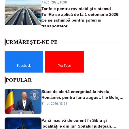
7 aug. 2026, 10:01
Tarifele pentru rovinietă și sistemul
TollRo se aplică de la 1 octombrie 2026.
Ce se schimbă pentru șoferi și
transportatori
URMĂREȘTE-NE PE
Facebook
YouTube
POPULAR
Stare de alertă energetică la nivelul
României, pentru luna august. Ilie Bolojan
a anunțat importuri și posibile restricții –
31 iul. 2026, 18:29
VIDEO
Pană masivă de curent în Sibiu și
localitățile din jur. Spitalul județean,