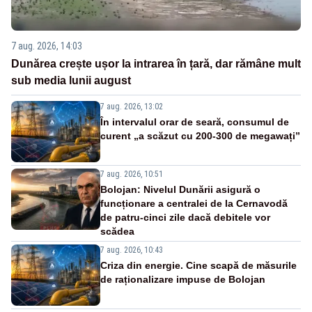
7 aug. 2026, 14:03
Dunărea crește ușor la intrarea în țară, dar rămâne mult
sub media lunii august
7 aug. 2026, 13:02
În intervalul orar de seară, consumul de
curent „a scăzut cu 200-300 de megawați”
7 aug. 2026, 10:51
Bolojan: Nivelul Dunării asigură o
funcționare a centralei de la Cernavodă
de patru-cinci zile dacă debitele vor
scădea
7 aug. 2026, 10:43
Criza din energie. Cine scapă de măsurile
de raționalizare impuse de Bolojan