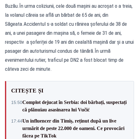
Buzău.În urma coliziunii, cele două mașini au acroșat o a treia,
la volanul căreia se află un bărbat de 65 de ani, din
Săgeata.Accidentul s-a soldat cu rănirea șoferului de 38 de
ani, a unei pasagere din mașina să, o femeie de 31 de ani,
respectiv a șoferiței de 19 ani din cealaltă mașină dar și a unui
pasager din autoturismul condus de tânără.În urmă
evenimentului rutier, traficul pe DN2 a fost blocat timp de
câteva zeci de minute.
CITEȘTE ȘI
Complot dejucat în Serbia: doi bărbați, suspectați
15:50
că plănuiau asasinarea lui Vučić
Un influencer din Timiș, reținut după un live
17:44
urmărit de peste 22.000 de oameni. Ce provocări
făcea pe TikTok