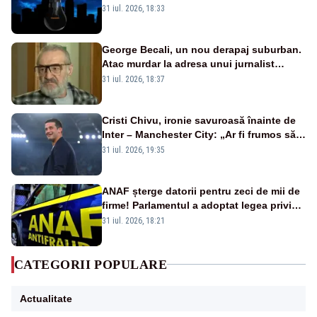
semafoarele, rețelele de telefonie, grav
31 iul. 2026, 18:33
afectate
George Becali, un nou derapaj suburban.
Atac murdar la adresa unui jurnalist
sportiv – AUDIO
31 iul. 2026, 18:37
Cristi Chivu, ironie savuroasă înainte de
Inter – Manchester City: „Ar fi frumos să
mai cumpărați și de la noi”
31 iul. 2026, 19:35
ANAF șterge datorii pentru zeci de mii de
firme! Parlamentul a adoptat legea privind
amnistia fiscală
31 iul. 2026, 18:21
CATEGORII POPULARE
Actualitate