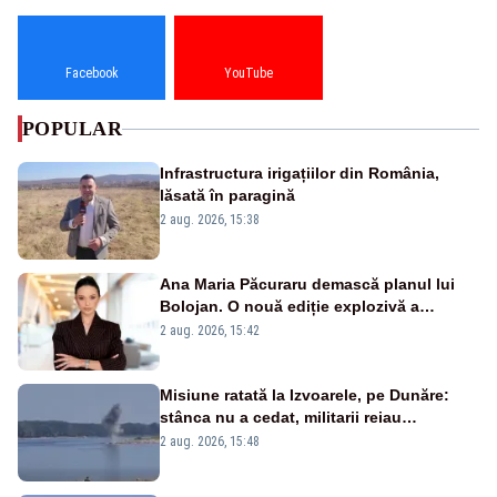
Facebook
YouTube
POPULAR
Infrastructura irigațiilor din România,
lăsată în paragină
2 aug. 2026, 15:38
Ana Maria Păcuraru demască planul lui
Bolojan. O nouă ediție explozivă a
emisiunii „Miza Zilei” la Realitatea PLUS
2 aug. 2026, 15:42
Misiune ratată la Izvoarele, pe Dunăre:
stânca nu a cedat, militarii reiau
detonările luni – VIDEO
2 aug. 2026, 15:48