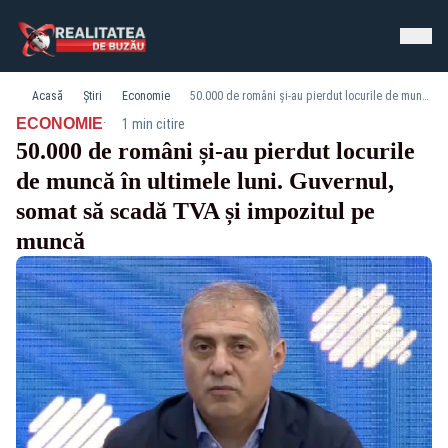
Acasă
Știri
Economie
50.000 de români și-au pierdut locurile de muncă în ultimele luni. Guvernul, somat să scadă TVA și impozitul pe muncă
·
ECONOMIE
1 min citire
50.000 de români și-au pierdut locurile
de muncă în ultimele luni. Guvernul,
somat să scadă TVA și impozitul pe
muncă