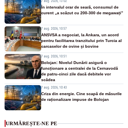
7 aug. 2026, 13:02
În intervalul orar de seară, consumul de
curent „a scăzut cu 200-300 de megawați”
7 aug. 2026, 10:57
ANSVSA a negociat, la Ankara, un acord
pentru facilitarea tranzitului prin Turcia al
carcaselor de ovine și bovine
7 aug. 2026, 10:51
Bolojan: Nivelul Dunării asigură o
funcționare a centralei de la Cernavodă
de patru-cinci zile dacă debitele vor
scădea
7 aug. 2026, 10:43
Criza din energie. Cine scapă de măsurile
de raționalizare impuse de Bolojan
URMĂREȘTE-NE PE