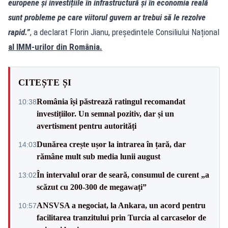
europene și investițiile în infrastructură și în economia reală
sunt probleme pe care viitorul guvern ar trebui să le rezolve
rapid.”
, a declarat Florin Jianu, președintele Consiliului Național
al IMM-urilor din România.
CITEȘTE ȘI
România își păstrează ratingul recomandat
10:38
investițiilor. Un semnal pozitiv, dar și un
avertisment pentru autorități
Dunărea crește ușor la intrarea în țară, dar
14:03
rămâne mult sub media lunii august
În intervalul orar de seară, consumul de curent „a
13:02
scăzut cu 200-300 de megawați”
ANSVSA a negociat, la Ankara, un acord pentru
10:57
facilitarea tranzitului prin Turcia al carcaselor de