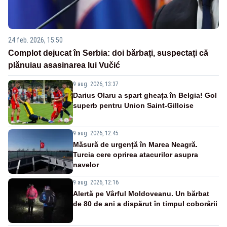
24 feb. 2026, 15:50
Complot dejucat în Serbia: doi bărbați, suspectați că
plănuiau asasinarea lui Vučić
9 aug. 2026, 13:37
Darius Olaru a spart gheața în Belgia! Gol
superb pentru Union Saint-Gilloise
9 aug. 2026, 12:45
Măsură de urgență în Marea Neagră.
Turcia cere oprirea atacurilor asupra
navelor
9 aug. 2026, 12:16
Alertă pe Vârful Moldoveanu. Un bărbat
de 80 de ani a dispărut în timpul coborârii