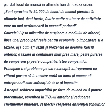
pierdut locul de muncă în ultimele luni din cauza crizei.
„Sunt aproximativ 50.000 de locuri de muncă pierdute în
ultimele luni, deci foarte, foarte multe sectoare de activitate
care nu mai performează în această perioadă.
Cauzele? Lipsa măsurilor de susținere a mediului de afaceri,
lipsa unei preocupări reale pentru economie, o impozitare și o
taxare, așa cum ați văzut și prezentat de doamna Raiciu
anterior, o taxare în continuare mult prea mare, peste puterea
de cumpărare și peste competitivitatea companiilor.
Principale trei probleme pe care așteaptă antreprenorii ca
viitorul guvern să le rezolve arată un lucru și anume că
antreprenorii sunt sufocați de taxe și impozite.
Așteaptă scăderea impozitării pe forța de muncă cu 5 puncte
procentuale, revenirea la TVA-ul anterior și reducerea
cheltuielilor bugetare, respectiv creșterea absorbției fondurilor