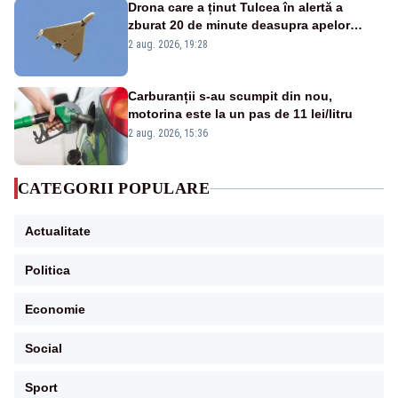
Drona care a ținut Tulcea în alertă a
zburat 20 de minute deasupra apelor
României. Au fost ridicate două F-16
2 aug. 2026, 19:28
Carburanții s-au scumpit din nou,
motorina este la un pas de 11 lei/litru
2 aug. 2026, 15:36
CATEGORII POPULARE
Actualitate
Politica
Economie
Social
Sport