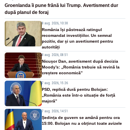
Groenlanda îi pune frână lui Trump. Avertisment dur
după planul de foraj
8 aug. 2026, 10:38
România își păstrează ratingul
recomandat investițiilor. Un semnal
pozitiv, dar și un avertisment pentru
autorități
8 aug. 2026, 08:51
Nicușor Dan, avertisment după decizia
Moody’s: „România trebuie să revină la
creștere economică”
7 aug. 2026, 15:26
PSD, replică dură pentru Bolojan:
„România este într-o situație de forță
majoră”
7 aug. 2026, 14:51
Ședința de guvern se amână pentru ora
15:00. Bolojan nu a obținut toate avizele