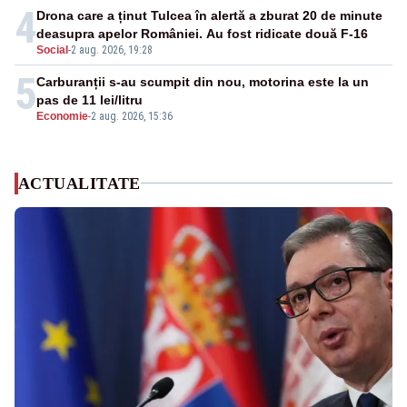
4
Drona care a ținut Tulcea în alertă a zburat 20 de minute
deasupra apelor României. Au fost ridicate două F-16
Social
-
2 aug. 2026, 19:28
5
Carburanții s-au scumpit din nou, motorina este la un
pas de 11 lei/litru
Economie
-
2 aug. 2026, 15:36
ACTUALITATE