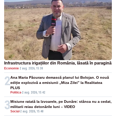
Infrastructura irigațiilor din România, lăsată în paragină
Economie
·
2 aug. 2026, 15:38
2
Ana Maria Păcuraru demască planul lui Bolojan. O nouă
ediție explozivă a emisiunii „Miza Zilei” la Realitatea
PLUS
Politica
-
2 aug. 2026, 15:42
3
Misiune ratată la Izvoarele, pe Dunăre: stânca nu a cedat,
militarii reiau detonările luni – VIDEO
Social
-
2 aug. 2026, 15:48